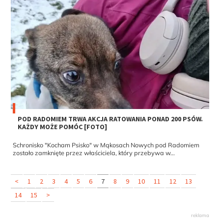
POD RADOMIEM TRWA AKCJA RATOWANIA PONAD 200 PSÓW.
KAŻDY MOŻE POMÓC [FOTO]
Schronisko "Kocham Psisko" w Mąkosach Nowych pod Radomiem
zostało zamknięte przez właściciela, który przebywa w...
<
1
2
3
4
5
6
7
8
9
10
11
12
13
14
15
>