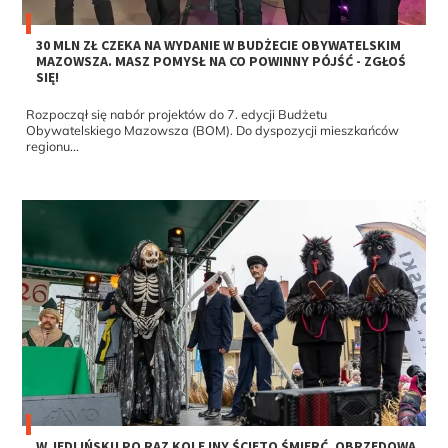
30 MLN ZŁ CZEKA NA WYDANIE W BUDŻECIE OBYWATELSKIM
MAZOWSZA. MASZ POMYSŁ NA CO POWINNY PÓJŚĆ - ZGŁOŚ
SIĘ!
Rozpoczął się nabór projektów do 7. edycji Budżetu
Obywatelskiego Mazowsza (BOM). Do dyspozycji mieszkańców
regionu...
W JEDLIŃSKU PO RAZ KOLEJNY ŚCIĘTO ŚMIERĆ. OBRZĘDOWA