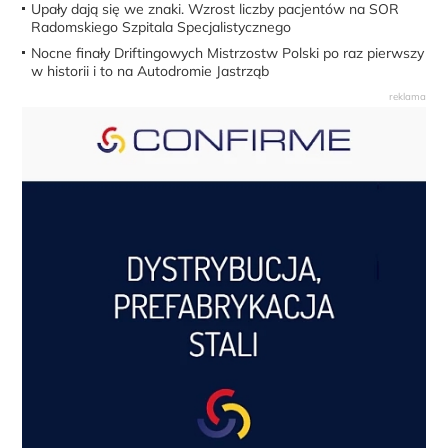
Upały dają się we znaki. Wzrost liczby pacjentów na SOR
Radomskiego Szpitala Specjalistycznego
Nocne finały Driftingowych Mistrzostw Polski po raz pierwszy
w historii i to na Autodromie Jastrząb