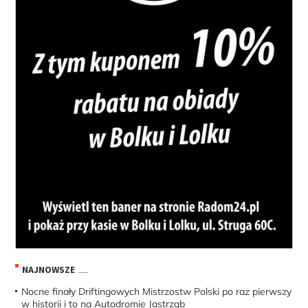
NAJNOWSZE
Nocne finały Driftingowych Mistrzostw Polski po raz pierwszy
w historii i to na Autodromie Jastrząb