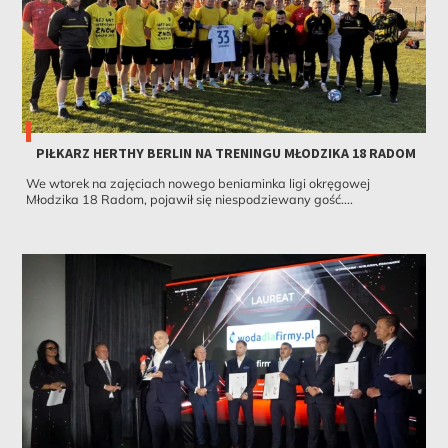
PIŁKARZ HERTHY BERLIN NA TRENINGU MŁODZIKA 18 RADOM
We wtorek na zajęciach nowego beniaminka ligi okręgowej
Młodzika 18 Radom, pojawił się niespodziewany gość....