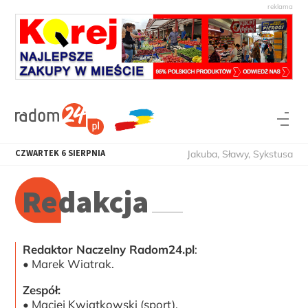
CZWARTEK
6
SIERPNIA
Jakuba, Sławy, Sykstusa
Redakcja
Redaktor Naczelny Radom24.pl
:
• Marek Wiatrak.
Zespół:
• Maciej Kwiatkowski (sport).