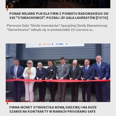
PONAD MILIARD PLN DLA FIRM Z POWIATU RADOMSKIEGO OD
SSE "STARACHOWICE". POZNAJ JE! GALA LAUREATÓW [FOTO]
Pierwsza Gala "Strefa Inwestorów" Specjalnej Strefy Ekonomicznej
"Starachowice" odbyła się w poniedziałek 15 czerwca w...
FIRMA MCMET OTWORZYŁA NOWĄ SIEDZIBĘ I MA DUŻE
SZANSE NA KONTRAKTY W RAMACH PROGRAMU SAFE