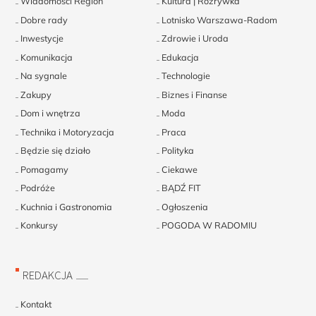
Wiadomości Region
Kultura | Rozrywka
Dobre rady
Lotnisko Warszawa-Radom
Inwestycje
Zdrowie i Uroda
Komunikacja
Edukacja
Na sygnale
Technologie
Zakupy
Biznes i Finanse
Dom i wnętrza
Moda
Technika i Motoryzacja
Praca
Będzie się działo
Polityka
Pomagamy
Ciekawe
Podróże
BĄDŹ FIT
Kuchnia i Gastronomia
Ogłoszenia
Konkursy
POGODA W RADOMIU
REDAKCJA
Kontakt