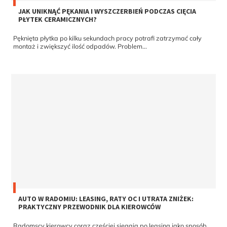
JAK UNIKNĄĆ PĘKANIA I WYSZCZERBIEŃ PODCZAS CIĘCIA
PŁYTEK CERAMICZNYCH?
Pęknięta płytka po kilku sekundach pracy potrafi zatrzymać cały
montaż i zwiększyć ilość odpadów. Problem...
AUTO W RADOMIU: LEASING, RATY OC I UTRATA ZNIŻEK:
PRAKTYCZNY PRZEWODNIK DLA KIEROWCÓW
Radomscy kierowcy coraz częściej sięgają po leasing jako sposób