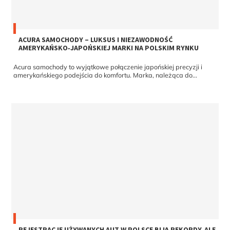
ACURA SAMOCHODY – LUKSUS I NIEZAWODNOŚĆ
AMERYKAŃSKO‑JAPOŃSKIEJ MARKI NA POLSKIM RYNKU
Acura samochody to wyjątkowe połączenie japońskiej precyzji i
amerykańskiego podejścia do komfortu. Marka, należąca do...
REJESTRACJE UŻYWANYCH AUT W POLSCE BIJĄ REKORDY, ALE