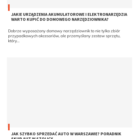
JAKIE URZĄDZENIA AKUMULATOROWE I ELEKTRONARZĘDZIA
WARTO KUPIĆ DO DOMOWEGO NARZĘDZIOWNIKA?
Dobrze wyposażony domowy narzędziownik to nie tylko zbiór
przypadkowych akcesoriów, ale przemyślany zestaw sprzętu,
który...
JAK SZYBKO SPRZEDAĆ AUTO W WARSZAWIE? PORADNIK
SKUP AUT W STOLICY