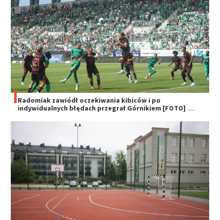
Radomiak zawiódł oczekiwania kibiców i po
indywidualnych błędach przegrał Górnikiem [FOTO]