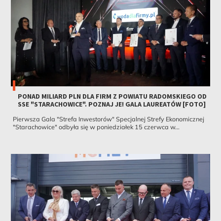
PONAD MILIARD PLN DLA FIRM Z POWIATU RADOMSKIEGO OD
SSE "STARACHOWICE". POZNAJ JE! GALA LAUREATÓW [FOTO]
Pierwsza Gala "Strefa Inwestorów" Specjalnej Strefy Ekonomicznej
"Starachowice" odbyła się w poniedziałek 15 czerwca w...