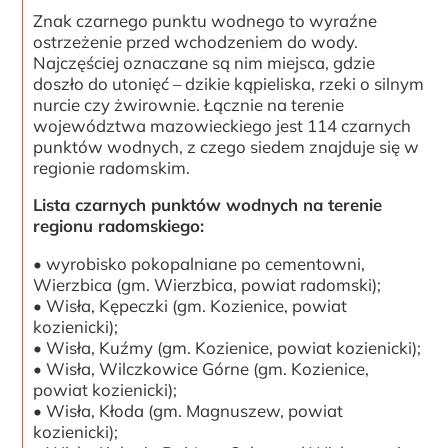
Znak czarnego punktu wodnego to wyraźne
ostrzeżenie przed wchodzeniem do wody.
Najczęściej oznaczane są nim miejsca, gdzie
doszło do utonięć – dzikie kąpieliska, rzeki o silnym
nurcie czy żwirownie. Łącznie na terenie
województwa mazowieckiego jest 114 czarnych
punktów wodnych, z czego siedem znajduje się w
regionie radomskim.
Lista czarnych punktów wodnych na terenie
regionu radomskiego:
• wyrobisko pokopalniane po cementowni,
Wierzbica (gm. Wierzbica, powiat radomski);
• Wisła, Kępeczki (gm. Kozienice, powiat
kozienicki);
• Wisła, Kuźmy (gm. Kozienice, powiat kozienicki);
• Wisła, Wilczkowice Górne (gm. Kozienice,
powiat kozienicki);
• Wisła, Kłoda (gm. Magnuszew, powiat
kozienicki);