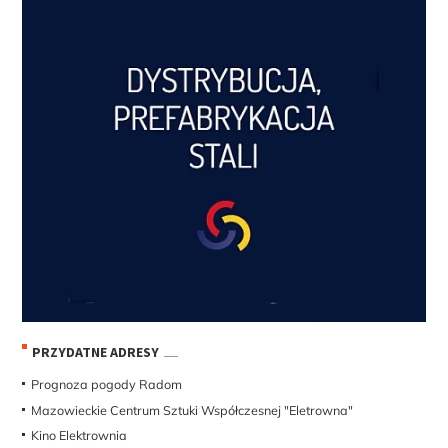
PRZYDATNE ADRESY
Prognoza pogody Radom
Mazowieckie Centrum Sztuki Współczesnej "Eletrowna"
Kino Elektrownia