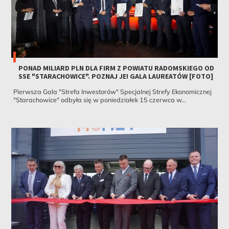
PONAD MILIARD PLN DLA FIRM Z POWIATU RADOMSKIEGO OD
SSE "STARACHOWICE". POZNAJ JE! GALA LAUREATÓW [FOTO]
Pierwsza Gala "Strefa Inwestorów" Specjalnej Strefy Ekonomicznej
"Starachowice" odbyła się w poniedziałek 15 czerwca w...