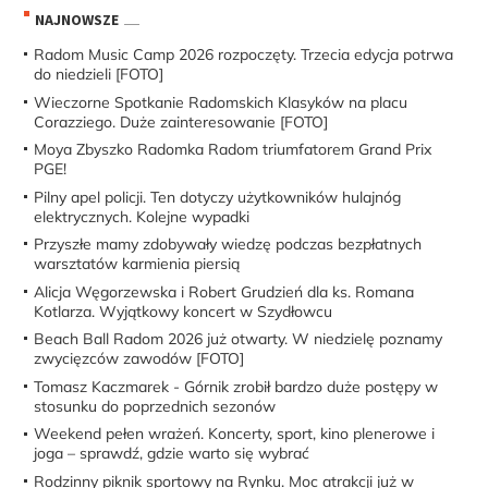
NAJNOWSZE
Radom Music Camp 2026 rozpoczęty. Trzecia edycja potrwa
do niedzieli [FOTO]
Wieczorne Spotkanie Radomskich Klasyków na placu
Corazziego. Duże zainteresowanie [FOTO]
Moya Zbyszko Radomka Radom triumfatorem Grand Prix
PGE!
Pilny apel policji. Ten dotyczy użytkowników hulajnóg
elektrycznych. Kolejne wypadki
Przyszłe mamy zdobywały wiedzę podczas bezpłatnych
warsztatów karmienia piersią
Alicja Węgorzewska i Robert Grudzień dla ks. Romana
Kotlarza. Wyjątkowy koncert w Szydłowcu
Beach Ball Radom 2026 już otwarty. W niedzielę poznamy
zwycięzców zawodów [FOTO]
Tomasz Kaczmarek - Górnik zrobił bardzo duże postępy w
stosunku do poprzednich sezonów
Weekend pełen wrażeń. Koncerty, sport, kino plenerowe i
joga – sprawdź, gdzie warto się wybrać
Rodzinny piknik sportowy na Rynku. Moc atrakcji już w