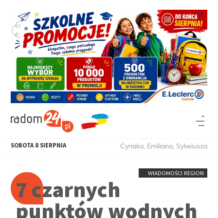
SOBOTA
8
SIERPNIA
Cyriaka, Emiliana, Sylwiusza
WIADOMOŚCI REGION
7 czarnych
punktów wodnych