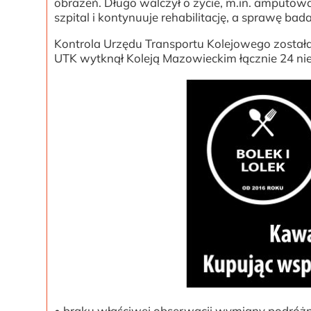
obrażeń. Długo walczył o życie, m.in. amputow
szpital i kontynuuje rehabilitację, a sprawę b
Kontrola Urzędu Transportu Kolejowego została
UTK wytknął Koleją Mazowieckim łącznie 24 nie
• braku właściwej obserwacji wymiany podróżn