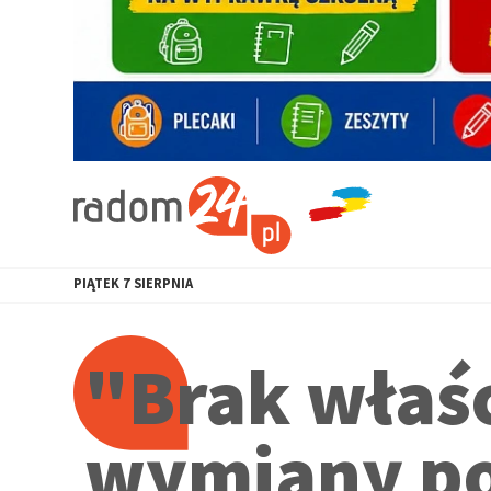
PIĄTEK
7
SIERPNIA
"Brak właś
wymiany po