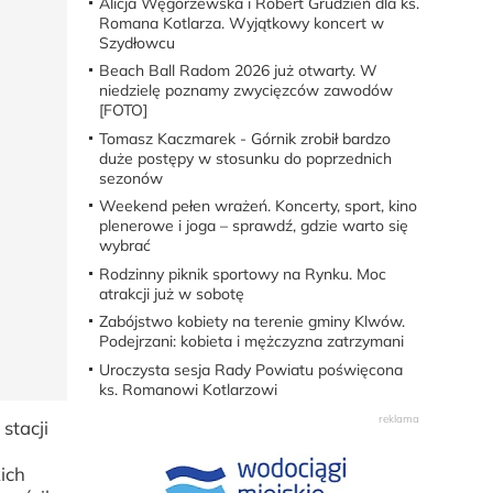
Alicja Węgorzewska i Robert Grudzień dla ks.
Romana Kotlarza. Wyjątkowy koncert w
Szydłowcu
Beach Ball Radom 2026 już otwarty. W
niedzielę poznamy zwycięzców zawodów
[FOTO]
Tomasz Kaczmarek - Górnik zrobił bardzo
duże postępy w stosunku do poprzednich
sezonów
Weekend pełen wrażeń. Koncerty, sport, kino
plenerowe i joga – sprawdź, gdzie warto się
wybrać
Rodzinny piknik sportowy na Rynku. Moc
atrakcji już w sobotę
Zabójstwo kobiety na terenie gminy Klwów.
Podejrzani: kobieta i mężczyzna zatrzymani
Uroczysta sesja Rady Powiatu poświęcona
ks. Romanowi Kotlarzowi
stacji
z
ich