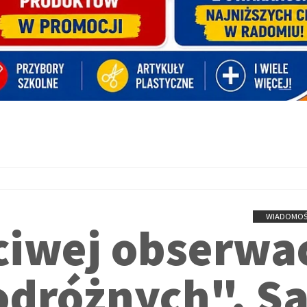
WIADOMOŚ
ciwej obserwac
dróżnych". S