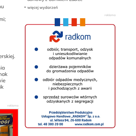
hu
więcej wydarzeń
mi;
rskiej.
ia
dnak
wie
ik