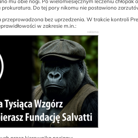
ano mu obie nogi. Po wielomiesięcznym leczeniu chłopak o
ada prokuratura. Do tej pory nikomu nie postawiono zarzut
 przeprowadzona bez uprzedzenia. W trakcie kontroli Pr
prawidłowości w zakresie m.in.:
ych przez kierownika pociągu;