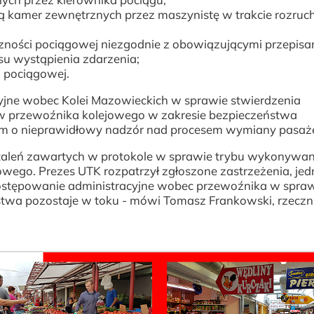
ą kamer zewnętrznych przez maszynistę w trakcie rozruc
ności pociągowej niezgodnie z obowiązującymi przepisa
asu wystąpienia zdarzenia;
 pociągowej.
yjne wobec Kolei Mazowieckich w sprawie stwierdzenia
w przewoźnika kolejowego w zakresie bezpieczeństwa
im o nieprawidłowy nadzór nad procesem wymiany pasaże
staleń zawartych w protokole w sprawie trybu wykonywan
owego. Prezes UTK rozpatrzył zgłoszone zastrzeżenia, je
 Postępowanie administracyjne wobec przewoźnika w spra
twa pozostaje w toku - mówi Tomasz Frankowski, rzeczn