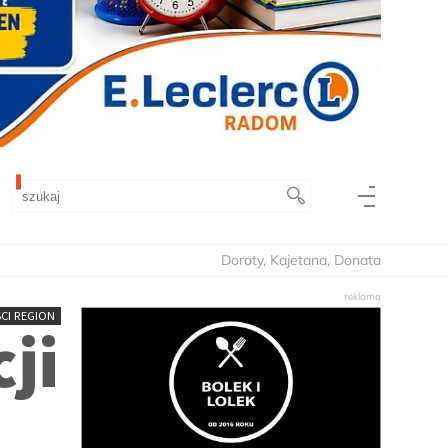
Doroty, Kajetana, Donata
CI REGION
ji
ą