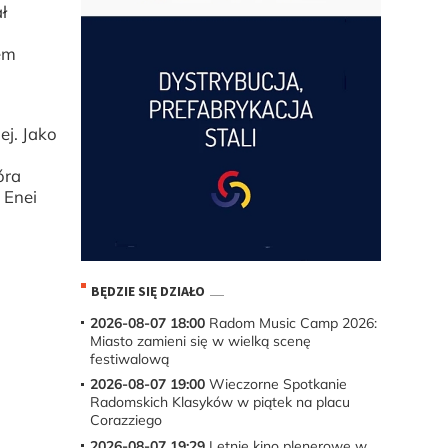
ł
em
ej. Jako
óra
 Enei
BĘDZIE SIĘ DZIAŁO
2026-08-07 18:00
Radom Music Camp 2026:
Miasto zamieni się w wielką scenę
festiwalową
2026-08-07 19:00
Wieczorne Spotkanie
Radomskich Klasyków w piątek na placu
Corazziego
2026-08-07 19:29
Letnie kino plenerowe w