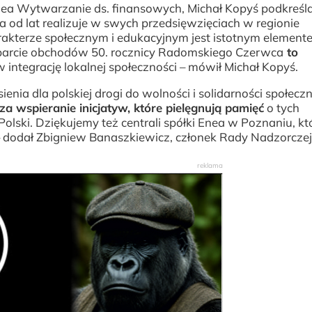
ea Wytwarzanie ds. finansowych, Michał Kopyś podkreśla
 od lat realizuje w swych przedsięwzięciach w regionie
akterze społecznym i edukacyjnym jest istotnym element
sparcie obchodów 50. rocznicy Radomskiego Czerwca
to
w integrację lokalnej społeczności – mówił Michał Kopyś.
nia dla polskiej drogi do wolności i solidarności społeczn
a wspieranie inicjatyw, które pielęgnują pamięć
o tych
olski. Dziękujemy też centrali spółki Enea w Poznaniu, kt
– dodał Zbigniew Banaszkiewicz, członek Rady Nadzorczej