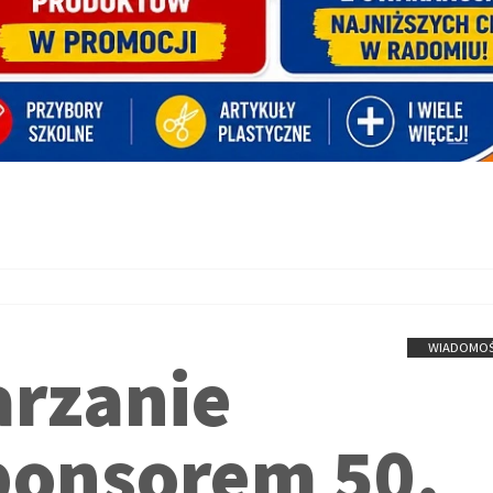
WIADOMOŚ
rzanie
onsorem 50.