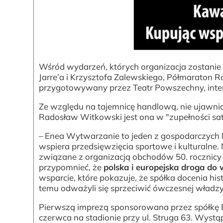
Wśród wydarzeń, których organizacja zostanie
Jarre’a i Krzysztofa Zalewskiego, Półmaraton
przygotowywany przez Teatr Powszechny, inte
Ze względu na tajemnicę handlową, nie ujawnio
Radosław Witkowski jest ona w "zupełności sa
– Enea Wytwarzanie to jeden z gospodarczych l
wspiera przedsięwzięcia sportowe i kulturalne. 
związane z organizacją obchodów 50. rocznicy
przypomnieć, że
polska i europejska droga do
wsparcie, które pokazuje, że spółka docenia hi
temu odważyli się sprzeciwić ówczesnej władz
Pierwszą imprezą sponsorowana przez spółkę En
czerwca na stadionie przy ul. Struga 63. Wystą