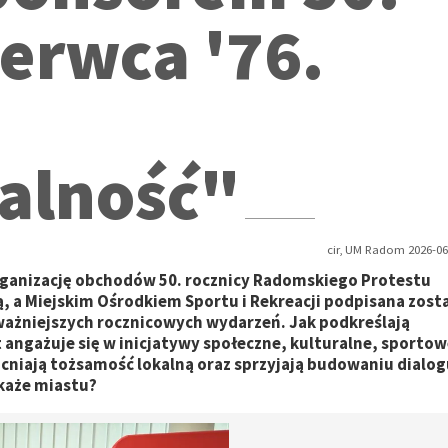
erwca '76.
alność"
cir, UM Radom 2026-06
ganizację obchodów 50. rocznicy Radomskiego Protestu
, a Miejskim Ośrodkiem Sportu i Rekreacji podpisana zost
ażniejszych rocznicowych wydarzeń. Jak podkreślają
 angażuje się w inicjatywy społeczne, kulturalne, sportow
cniają tożsamość lokalną oraz sprzyjają budowaniu dialo
każe miastu?