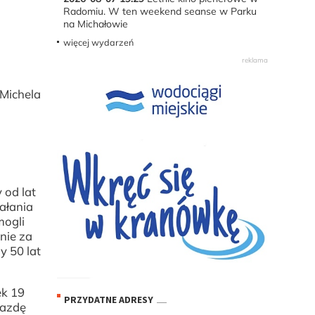
Radomiu. W ten weekend seanse w Parku
na Michałowie
więcej wydarzeń
 Michela
.
,
 od lat
iałania
mogli
nie za
y 50 lat
ek 19
PRZYDATNE ADRESY
iazdę