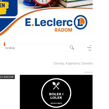
Doroty, Kajetana, Donata
CI RADOM