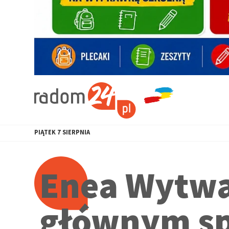
PIĄTEK
7
SIERPNIA
Enea Wytwa
głównym sp