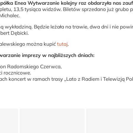
spółka Enea Wytwarzanie kolejny raz obdarzyła nas zau
etu, 13,5 tysiąca widzów. Biletów sprzedano już grubo 
Michalec.
ą wykładziną. Będzie leżała na trawie, dwa dni i nie powi
bert Dębicki.
a Zalewskiego można kupić
tutaj
.
arzanie imprezy w najbliższych dniach:
raton Radomskiego Czerwca,
ci rocznicowe.
ch koncert w ramach trasy „Lato z Radiem i Telewizją Pol