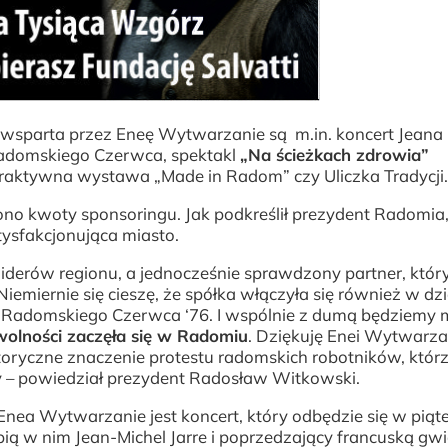
 wsparta przez Eneę Wytwarzanie są m.in. koncert Jeana
 Radomskiego Czerwca, spektakl
„Na ścieżkach zdrowia”
raktywna wystawa „Made in Radom” czy Uliczka Tradycji
no kwoty sponsoringu. Jak podkreślił prezydent Radomia
tysfakcjonująca miasto.
iderów regionu, a jednocześnie sprawdzony partner, który
Niemiernie się cieszę, że spółka włączyła się również w dz
 Radomskiego Czerwca ‘76. I wspólnie z dumą będziemy 
 wolności zaczęła się w Radomiu
. Dziękuję Enei Wytwarza
storyczne znaczenie protestu radomskich robotników, którz
y – powiedział prezydent Radosław Witkowski.
ea Wytwarzanie jest koncert, który odbędzie się w piąt
pią w nim Jean-Michel Jarre i poprzedzający francuską gw