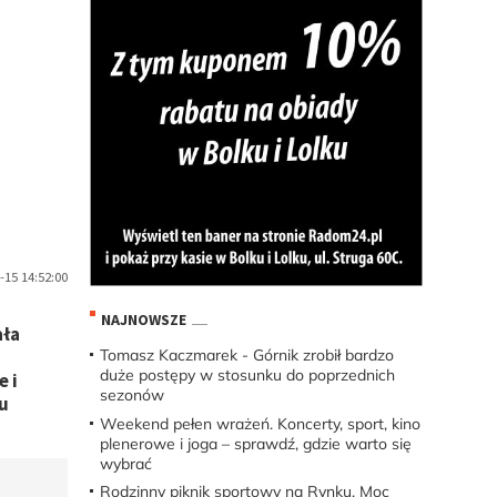
-15 14:52:00
NAJNOWSZE
ała
Tomasz Kaczmarek - Górnik zrobił bardzo
duże postępy w stosunku do poprzednich
e i
sezonów
gu
Weekend pełen wrażeń. Koncerty, sport, kino
plenerowe i joga – sprawdź, gdzie warto się
wybrać
Rodzinny piknik sportowy na Rynku. Moc