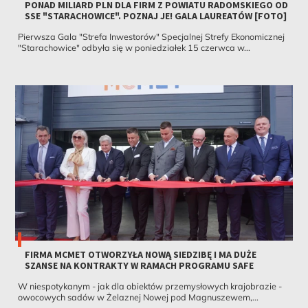
PONAD MILIARD PLN DLA FIRM Z POWIATU RADOMSKIEGO OD
SSE "STARACHOWICE". POZNAJ JE! GALA LAUREATÓW [FOTO]
Pierwsza Gala "Strefa Inwestorów" Specjalnej Strefy Ekonomicznej
"Starachowice" odbyła się w poniedziałek 15 czerwca w...
FIRMA MCMET OTWORZYŁA NOWĄ SIEDZIBĘ I MA DUŻE
SZANSE NA KONTRAKTY W RAMACH PROGRAMU SAFE
W niespotykanym - jak dla obiektów przemysłowych krajobrazie -
owocowych sadów w Żelaznej Nowej pod Magnuszewem,...