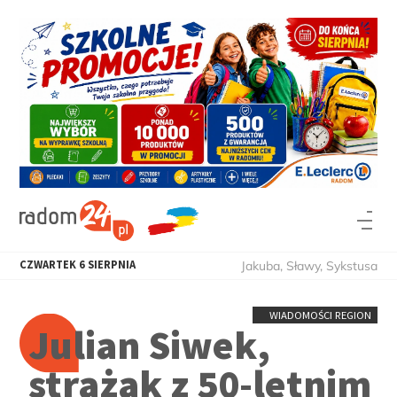
CZWARTEK
6
SIERPNIA
Jakuba, Sławy, Sykstusa
WIADOMOŚCI REGION
Julian Siwek,
strażak z 50-letnim