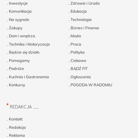
Inwestycje
Zdrowie i Uroda
Komunikacja
Edukacja
Na sygnale
Technologie
Zakupy
Biznes i Finanse
Dom i wnętrza
Moda
Technika i Motoryzacja
Praca
Będzie się działo
Polityka
Pomagamy
Ciekawe
Podróże
BĄDŹ FIT
Kuchnia i Gastronomia
Ogłoszenia
Konkursy
POGODA W RADOMIU
REDAKCJA
Kontakt
Redakcja
Reklama