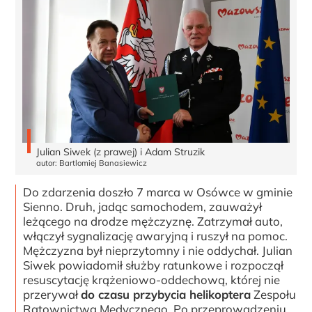
Julian Siwek (z prawej) i Adam Struzik
autor: Bartlomiej Banasiewicz
Do zdarzenia doszło 7 marca w Osówce w gminie
Sienno. Druh, jadąc samochodem, zauważył
leżącego na drodze mężczyznę. Zatrzymał auto,
włączył sygnalizację awaryjną i ruszył na pomoc.
Mężczyzna był nieprzytomny i nie oddychał. Julian
Siwek powiadomił służby ratunkowe i rozpoczął
resuscytację krążeniowo-oddechową, której nie
przerywał
do czasu przybycia helikoptera
Zespołu
Ratownictwa Medycznego. Po przeprowadzeniu