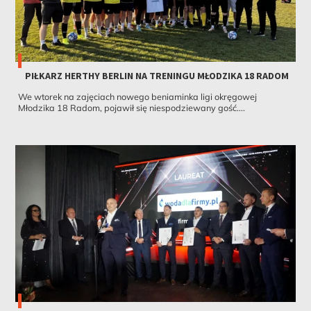
PIŁKARZ HERTHY BERLIN NA TRENINGU MŁODZIKA 18 RADOM
We wtorek na zajęciach nowego beniaminka ligi okręgowej
Młodzika 18 Radom, pojawił się niespodziewany gość....