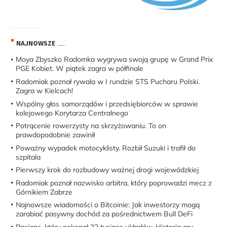
NAJNOWSZE
Moya Zbyszko Radomka wygrywa swoją grupę w Grand Prix
PGE Kobiet. W piątek zagra w półfinale
Radomiak poznał rywala w I rundzie STS Pucharu Polski.
Zagra w Kielcach!
Wspólny głos samorządów i przedsiębiorców w sprawie
kolejowego Korytarza Centralnego
Potrącenie rowerzysty na skrzyżowaniu. To on
prawdopodobnie zawinił
Poważny wypadek motocyklisty. Rozbił Suzuki i trafił do
szpitala
Pierwszy krok do rozbudowy ważnej drogi wojewódzkiej
Radomiak poznał nazwisko arbitra, który poprowadzi mecz z
Górnikiem Zabrze
Najnowsze wiadomości o Bitcoinie: Jak inwestorzy mogą
zarabiać pasywny dochód za pośrednictwem Bull DeFi
Pasjans, który pokonał 32 tysiące układów. Historia gry