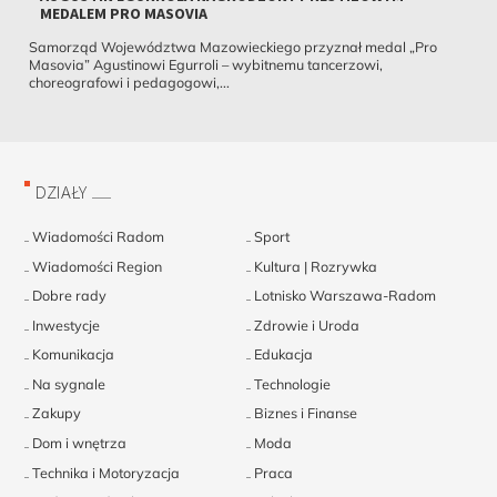
MEDALEM PRO MASOVIA
Samorząd Województwa Mazowieckiego przyznał medal „Pro
Masovia” Agustinowi Egurroli – wybitnemu tancerzowi,
choreografowi i pedagogowi,...
DZIAŁY
Wiadomości Radom
Sport
Wiadomości Region
Kultura | Rozrywka
Dobre rady
Lotnisko Warszawa-Radom
Inwestycje
Zdrowie i Uroda
Komunikacja
Edukacja
Na sygnale
Technologie
Zakupy
Biznes i Finanse
Dom i wnętrza
Moda
Technika i Motoryzacja
Praca