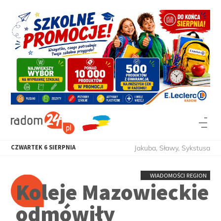
CZWARTEK
6
SIERPNIA
Jakuba, Sławy, Sykstusa
WIADOMOŚCI REGION
Koleje Mazowieckie
odmówiły