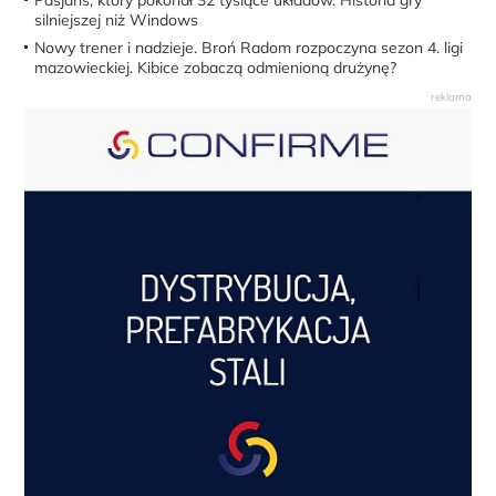
silniejszej niż Windows
Nowy trener i nadzieje. Broń Radom rozpoczyna sezon 4. ligi
mazowieckiej. Kibice zobaczą odmienioną drużynę?