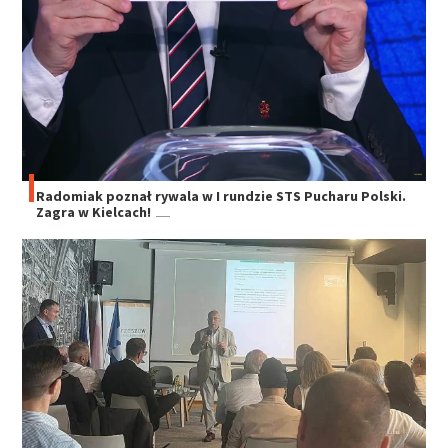
Radomiak poznał rywala w I rundzie STS Pucharu Polski.
Zagra w Kielcach!