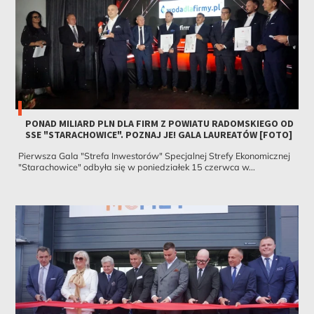
PONAD MILIARD PLN DLA FIRM Z POWIATU RADOMSKIEGO OD
SSE "STARACHOWICE". POZNAJ JE! GALA LAUREATÓW [FOTO]
Pierwsza Gala "Strefa Inwestorów" Specjalnej Strefy Ekonomicznej
"Starachowice" odbyła się w poniedziałek 15 czerwca w...