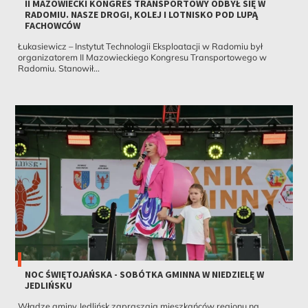
II MAZOWIECKI KONGRES TRANSPORTOWY ODBYŁ SIĘ W
RADOMIU. NASZE DROGI, KOLEJ I LOTNISKO POD LUPĄ
FACHOWCÓW
Łukasiewicz – Instytut Technologii Eksploatacji w Radomiu był
organizatorem II Mazowieckiego Kongresu Transportowego w
Radomiu. Stanowił...
NOC ŚWIĘTOJAŃSKA - SOBÓTKA GMINNA W NIEDZIELĘ W
JEDLIŃSKU
Władze gminy Jedlińsk zapraszają mieszkańców regionu na