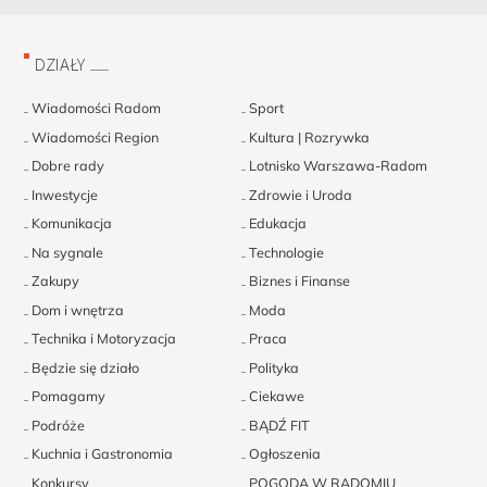
DZIAŁY
Wiadomości Radom
Sport
Wiadomości Region
Kultura | Rozrywka
Dobre rady
Lotnisko Warszawa-Radom
Inwestycje
Zdrowie i Uroda
Komunikacja
Edukacja
Na sygnale
Technologie
Zakupy
Biznes i Finanse
Dom i wnętrza
Moda
Technika i Motoryzacja
Praca
Będzie się działo
Polityka
Pomagamy
Ciekawe
Podróże
BĄDŹ FIT
Kuchnia i Gastronomia
Ogłoszenia
Konkursy
POGODA W RADOMIU