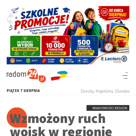
PIĄTEK
7
SIERPNIA
Doroty, Kajetana, Donata
WIADOMOŚCI REGION
Wzmożony ruch
wojsk w regionie