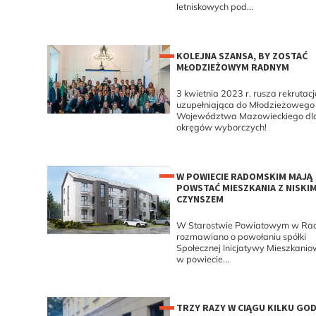
letniskowych pod...
KOLEJNA SZANSA, BY ZOSTAĆ
MŁODZIEŻOWYM RADNYM
3 kwietnia 2023 r. rusza rekrutacj
uzupełniająca do Młodzieżowego
Województwa Mazowieckiego dla
okręgów wyborczych!
W POWIECIE RADOMSKIM MAJĄ
POWSTAĆ MIESZKANIA Z NISKI
CZYNSZEM
W Starostwie Powiatowym w Ra
rozmawiano o powołaniu spółki
Społecznej Inicjatywy Mieszkanio
w powiecie...
TRZY RAZY W CIĄGU KILKU GOD