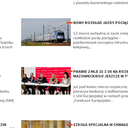
z powiatu kozienickiego zaledwie
NOWY ROZKŁAD JAZDY POCIĄ
12 marca wchodzą w życie zmi
a
rozkładzie jazdy pociągów -
 Sejmiku
poinformował zarządca infrastru
 trzech
kolejowej,...
PRAWIE 2 MLD ZŁ Z UE NA ROZ
M
MAZOWIECKIEGO JESZCZE W 
Już pod koniec marca rozpoczną 
domiu
pierwsze konkursy o dofinansow
z Unii Europejskiej w ramach pr
wej (SIM)
„Fundusze Europejskie...
ZIN
SZKOŁA SPECJALNA W CHWAŁ