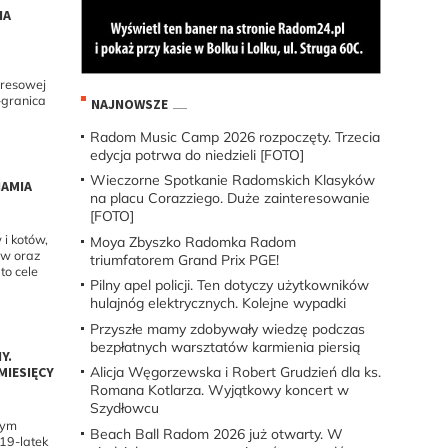
IA
resowej
-granica
NAJNOWSZE
Radom Music Camp 2026 rozpoczęty. Trzecia
edycja potrwa do niedzieli [FOTO]
Wieczorne Spotkanie Radomskich Klasyków
AMIA
na placu Corazziego. Duże zainteresowanie
[FOTO]
i kotów,
Moya Zbyszko Radomka Radom
ów oraz
triumfatorem Grand Prix PGE!
to cele
Pilny apel policji. Ten dotyczy użytkowników
hulajnóg elektrycznych. Kolejne wypadki
Przyszłe mamy zdobywały wiedzę podczas
bezpłatnych warsztatów karmienia piersią
Y.
Alicja Węgorzewska i Robert Grudzień dla ks.
MIESIĘCY
Romana Kotlarza. Wyjątkowy koncert w
Szydłowcu
nym
Beach Ball Radom 2026 już otwarty. W
19-latek