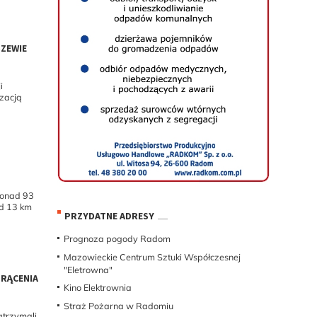
SZEWIE
i
izacją
ponad 93
ad 13 km
PRZYDATNE ADRESY
Prognoza pogody Radom
Mazowieckie Centrum Sztuki Współczesnej
"Eletrowna"
RĄCENIA
Kino Elektrownia
Straż Pożarna w Radomiu
zatrzymali