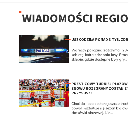
WIADOMOŚCI REGI
USZKODZIŁA PONAD 3 TYS. ZD
Wareccy policjanci zatrzymali 23-
kobietę, która zdrapała losy. Prac
sklepie, gdzie dostępne były gry...
PRESTIŻOWY TURNIEJ PLAŻOW
ZNOWU ROZEGRANY ZOSTANIE
PRZYSUSZE
Choć do lipca zostało jeszcze troc
powoli kształtuje się sezon krajow
siatkówki plażowej. Nie...