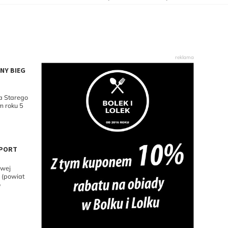
NY BIEG
a Starego
m roku 5
SPORT
owej
 (powiat
o