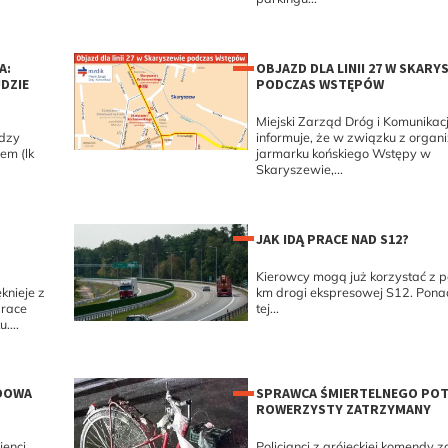
A:
OBJAZD DLA LINII 27 W SKARY
DZIE
PODCZAS WSTĘPÓW
Miejski Zarząd Dróg i Komunikacj
ędzy
informuje, że w związku z organ
em (lk
jarmarku końskiego Wstępy w
Skaryszewie,...
JAK IDĄ PRACE NAD S12?
Kierowcy mogą już korzystać z 
knieje z
km drogi ekspresowej S12. Pon
prace
tej...
...
UDOWA
SPRAWCA ŚMIERTELNEGO POT
ROWERZYSTY ZATRZYMANY
jenci
Policjanci z grójeckiej komendy 