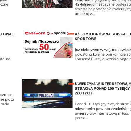
yczne
42-letniego mężczyznę podejrz
śmiertelne potrącenie rowerzysty
ucieczkę z...
ATOWALI
AŻ 50 MILIONÓW NA BOISKA I 
SPORTOWE
Już niebawem w woj. mazowiec
powstaną kolejne boiska, hale s
toi na
i baseny! Ruszyła właśnie piąta e
UWIERZYŁA W INTERNETOWĄ M
STRACIŁA PONAD 100 TYSIĘCY
ZŁOTYCH
 szansą
ie piąta
arcia
Ponad 100 tysięcy złotych straci
mieszkanka powiatu zwoleńskieg
uwierzyła w internetową miłość.
przez...