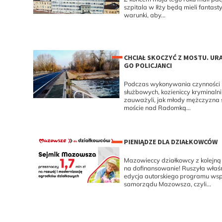
szpitala w Iłży będą mieli fantast
warunki, aby...
CHCIAŁ SKOCZYĆ Z MOSTU. UR
GO POLICJANCI
Podczas wykonywania czynności
służbowych, kozieniccy kryminalni
zauważyli, jak młody mężczyzna s
moście nad Radomką...
PIENIĄDZE DLA DZIAŁKOWCÓW
Mazowieccy działkowcy z kolejną
na dofinansowanie! Ruszyła właśn
edycja autorskiego programu wsp
samorządu Mazowsza, czyli...