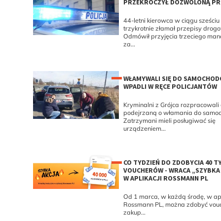
PRZEKROCZYŁ DOZWOLONĄ P
44-letni kierowca w ciągu sześciu
trzykrotnie złamał przepisy drog
Odmówił przyjęcia trzeciego man
za...
WŁAMYWALI SIĘ DO SAMOCHOD
WPADLI W RĘCE POLICJANTÓW
Kryminalni z Grójca rozpracowali
podejrzaną o włamania do samo
Zatrzymani mieli posługiwać się
urządzeniem...
CO TYDZIEŃ DO ZDOBYCIA 40 TY
VOUCHERÓW - WRACA „SZYBKA
W APLIKACJI ROSSMANN PL
Od 1 marca, w każdą środę, w apl
Rossmann PL, można zdobyć vouc
zakup...