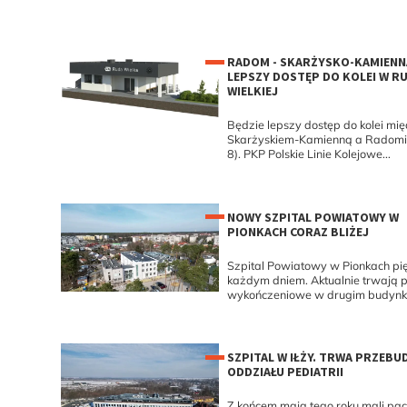
RADOM - SKARŻYSKO-KAMIENN
LEPSZY DOSTĘP DO KOLEI W RU
WIELKIEJ
Będzie lepszy dostęp do kolei mi
Skarżyskiem-Kamienną a Radomi
8). PKP Polskie Linie Kolejowe...
NOWY SZPITAL POWIATOWY W
PIONKACH CORAZ BLIŻEJ
Szpital Powiatowy w Pionkach pię
każdym dniem. Aktualnie trwają 
wykończeniowe w drugim budynku.
SZPITAL W IŁŻY. TRWA PRZEB
ODDZIAŁU PEDIATRII
Z końcem maja tego roku mali pac