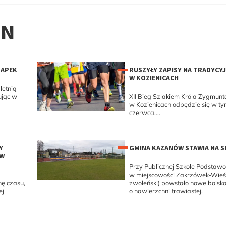
ON
RAPEK
RUSZYŁY ZAPISY NA TRADYCYJ
W KOZIENICACH
letnią
ując w
XII Bieg Szlakiem Króla Zygmunt
w Kozienicach odbędzie się w ty
czerwca....
Y
GMINA KAZANÓW STAWIA NA 
 W
Przy Publicznej Szkole Podstaw
w miejscowości Zakrzówek-Wieś
hę czasu,
zwoleński) powstało nowe boisk
ej
o nawierzchni trawiastej.