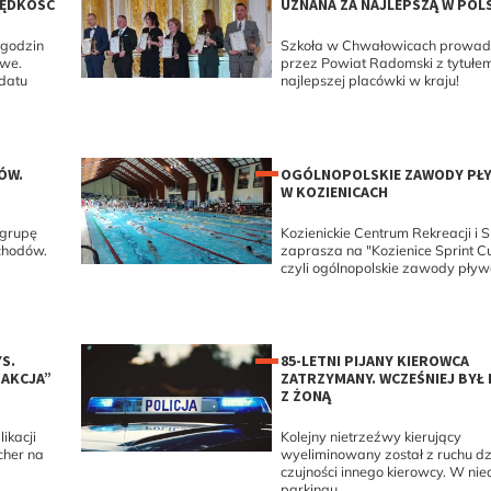
RĘDKOŚĆ
UZNANA ZA NAJLEPSZĄ W POL
 godzin
Szkoła w Chwałowicach prowa
owe.
przez Powiat Radomski z tytułe
datu
najlepszej placówki w kraju!
ÓW.
OGÓLNOPOLSKIE ZAWODY PŁ
W KOZIENICACH
 grupę
Kozienickie Centrum Rekreacji i 
chodów.
zaprasza na "Kozienice Sprint C
czyli ogólnopolskie zawody pływ
S.
85-LETNI PIJANY KIEROWCA
 AKCJA”
ZATRZYMANY. WCZEŚNIEJ BYŁ
Z ŻONĄ
ikacji
Kolejny nietrzeźwy kierujący
her na
wyeliminowany został z ruchu dz
czujności innego kierowcy. W nie
parkingu...