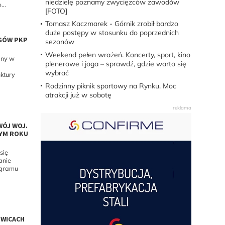
niedzielę poznamy zwycięzców zawodów
...
[FOTO]
Tomasz Kaczmarek - Górnik zrobił bardzo
duże postępy w stosunku do poprzednich
GÓW PKP
sezonów
Weekend pełen wrażeń. Koncerty, sport, kino
any w
plenerowe i joga – sprawdź, gdzie warto się
wybrać
ktury
Rodzinny piknik sportowy na Rynku. Moc
atrakcji już w sobotę
WÓJ WOJ.
TYM ROKU
się
anie
ogramu
OWICACH