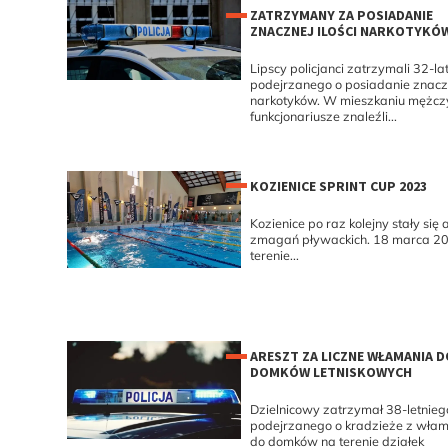
ZATRZYMANY ZA POSIADANIE
ZNACZNEJ ILOŚCI NARKOTYKÓ
Lipscy policjanci zatrzymali 32-la
podejrzanego o posiadanie znaczne
narkotyków. W mieszkaniu mężcz
funkcjonariusze znaleźli...
KOZIENICE SPRINT CUP 2023
Kozienice po raz kolejny stały się
zmagań pływackich. 18 marca 20
terenie...
ARESZT ZA LICZNE WŁAMANIA D
DOMKÓW LETNISKOWYCH
Dzielnicowy zatrzymał 38-letnieg
podejrzanego o kradzieże z wła
do domków na terenie działek