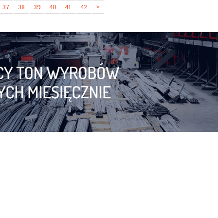
37
38
39
40
41
42
>