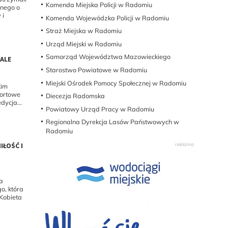
Komenda Miejska Policji w Radomiu
anego o
 i
Komenda Wojewódzka Policji w Radomiu
Straż Miejska w Radomiu
Urząd Miejski w Radomiu
Samorząd Województwa Mazowieckiego
HALE
Starostwo Powiatowe w Radomiu
Miejski Ośrodek Pomocy Społecznej w Radomiu
kim
portowe
Diecezja Radomska
dycja...
Powiatowy Urząd Pracy w Radomiu
Regionalna Dyrekcja Lasów Państwowych w
Radomiu
IŁOŚĆ I
ła
o, która
 Kobieta