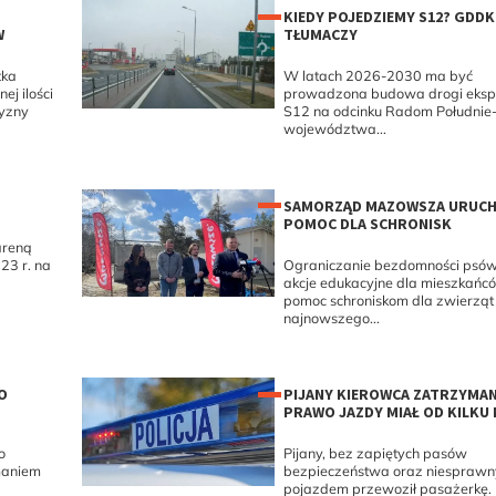
KIEDY POJEDZIEMY S12? GDDK
W
TŁUMACZY
tka
W latach 2026-2030 ma być
j ilości
prowadzona budowa drogi eksp
yzny
S12 na odcinku Radom Południe
województwa...
SAMORZĄD MAZOWSZA URUCH
POMOC DLA SCHRONISK
 areną
23 r. na
Ograniczanie bezdomności psów 
akcje edukacyjne dla mieszkańc
pomoc schroniskom dla zwierząt 
najnowszego...
O
PIJANY KIEROWCA ZATRZYMAN
PRAWO JAZDY MIAŁ OD KILKU 
o
Pijany, bez zapiętych pasów
maniem
bezpieczeństwa oraz niespraw
pojazdem przewoził pasażerkę. 