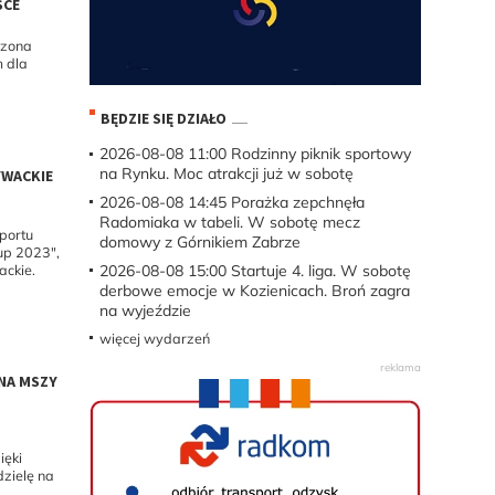
SCE
dzona
m dla
BĘDZIE SIĘ DZIAŁO
2026-08-08 11:00
Rodzinny piknik sportowy
na Rynku. Moc atrakcji już w sobotę
YWACKIE
2026-08-08 14:45
Porażka zepchnęła
Radomiaka w tabeli. W sobotę mecz
Sportu
domowy z Górnikiem Zabrze
up 2023",
2026-08-08 15:00
Startuje 4. liga. W sobotę
ackie.
derbowe emocje w Kozienicach. Broń zagra
na wyjeździe
więcej wydarzeń
 NA MSZY
ięki
dzielę na