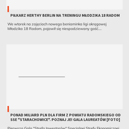
PIŁKARZ HERTHY BERLIN NA TRENINGU MŁODZIKA 18 RADOM
We wtorek na zajęciach nowego beniaminka ligi okręgowej
Młodzika 18 Radom, pojawił się niespodziewany gość....
PONAD MILIARD PLN DLA FIRM Z POWIATU RADOMSKIEGO OD
SSE "STARACHOWICE". POZNAJ JE! GALA LAUREATÓW [FOTO]
Pierwsza Gala "Strefa Inwestorów" Specjalnej Strefy Ekonomicznej