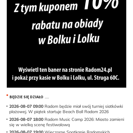
BĘDZIE SIĘ DZIAŁO
2026-08-07 09:00
Radom będzie miał swój turniej siatkówki
plażowej. W piątek startuje Beach Ball Radom 2026
2026-08-07 18:00
Radom Music Camp 2026: Miasto zamieni
się w wielką scenę festiwalową
2026-08-07 19:00
Wieczorne Spotkanie Radomskich