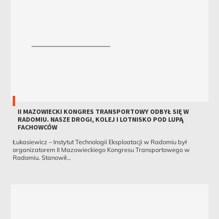
II MAZOWIECKI KONGRES TRANSPORTOWY ODBYŁ SIĘ W
RADOMIU. NASZE DROGI, KOLEJ I LOTNISKO POD LUPĄ
FACHOWCÓW
Łukasiewicz – Instytut Technologii Eksploatacji w Radomiu był
organizatorem II Mazowieckiego Kongresu Transportowego w
Radomiu. Stanowił...