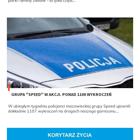
parki i tereny zielone – to tylko część...
GRUPA ''SPEED'' W AKCJI. PONAD 1100 WYKROCZEŃ
W ubiegłym tygodniu policjanci mazowieckiej grupy Speed ujawnili
dokładnie 1107 wykroczeń na drogach naszego garnizonu....