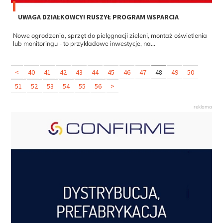
UWAGA DZIAŁKOWCY! RUSZYŁ PROGRAM WSPARCIA
Nowe ogrodzenia, sprzęt do pielęgnacji zieleni, montaż oświetlenia
lub monitoringu - to przykładowe inwestycje, na...
<
40
41
42
43
44
45
46
47
48
49
50
51
52
53
54
55
56
>