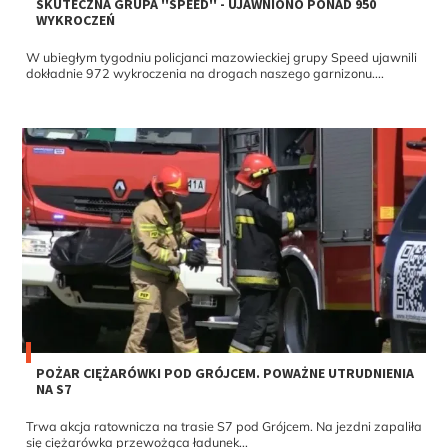
SKUTECZNA GRUPA ''SPEED'' - UJAWNIONO PONAD 950
WYKROCZEŃ
W ubiegłym tygodniu policjanci mazowieckiej grupy Speed ujawnili
dokładnie 972 wykroczenia na drogach naszego garnizonu....
POŻAR CIĘŻARÓWKI POD GRÓJCEM. POWAŻNE UTRUDNIENIA
NA S7
Trwa akcja ratownicza na trasie S7 pod Grójcem. Na jezdni zapaliła
się ciężarówka przewożąca ładunek...