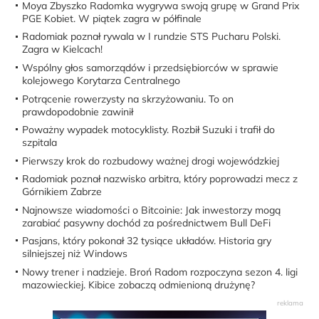
Moya Zbyszko Radomka wygrywa swoją grupę w Grand Prix
PGE Kobiet. W piątek zagra w półfinale
Radomiak poznał rywala w I rundzie STS Pucharu Polski.
Zagra w Kielcach!
Wspólny głos samorządów i przedsiębiorców w sprawie
kolejowego Korytarza Centralnego
Potrącenie rowerzysty na skrzyżowaniu. To on
prawdopodobnie zawinił
Poważny wypadek motocyklisty. Rozbił Suzuki i trafił do
szpitala
Pierwszy krok do rozbudowy ważnej drogi wojewódzkiej
Radomiak poznał nazwisko arbitra, który poprowadzi mecz z
Górnikiem Zabrze
Najnowsze wiadomości o Bitcoinie: Jak inwestorzy mogą
zarabiać pasywny dochód za pośrednictwem Bull DeFi
Pasjans, który pokonał 32 tysiące układów. Historia gry
silniejszej niż Windows
Nowy trener i nadzieje. Broń Radom rozpoczyna sezon 4. ligi
mazowieckiej. Kibice zobaczą odmienioną drużynę?