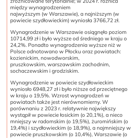
zróżnicowane terytorialnie; w 2024 r. różnica
między wynagrodzeniem
najwyższym (w Warszawie), a najniższym (w
powiecie szydłowieckim) wyniosła 3766,72 zł.
Wynagrodzenie w Warszawie osiągnęło poziom
10714,99 zł i było wyższe od średniego w kraju o
24,2%. Ponadto wynagrodzenia wyższe niż w
Polsce odnotowano w Płocku oraz powiatach:
kozienickim, nowodworskim,
pruszkowskim, warszawskim zachodnim,
sochaczewskim i grodziskim.
Wynagrodzenie w powiecie szydłowieckim
wyniosło 6948,27 zł i było niższe od przeciętnego
w kraju o 19,5%. Wzrost wynagrodzeń w
powiatach także jest nierównomierny. W
porównaniu z 2023 r. relatywnie największy
wystąpił w powiecie łosickim (o 20,1%), a nieco
mniejszy w radomskim (o 19,5%), żuromińskim (o
19,4%) i szydłowieckim (o 18,9%), a najmniejszy w
powiecie pruszkowskim (o 10,4%), Warszawie (o