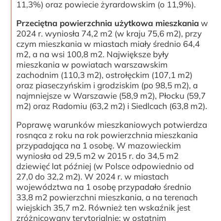
11,3%) oraz powiecie żyrardowskim (o 11,9%).
Przeciętna powierzchnia użytkowa mieszkania
w
2024 r. wyniosła 74,2 m2 (w kraju 75,6 m2), przy
czym mieszkania w miastach miały średnio 64,4
m2, a na wsi 100,8 m2. Największe były
mieszkania w powiatach warszawskim
zachodnim (110,3 m2), ostrołęckim (107,1 m2)
oraz piaseczyńskim i grodziskim (po 98,5 m2), a
najmniejsze w Warszawie (58,9 m2), Płocku (59,7
m2) oraz Radomiu (63,2 m2) i Siedlcach (63,8 m2).
Poprawę warunków mieszkaniowych potwierdza
rosnąca z roku na rok powierzchnia mieszkania
przypadająca na 1 osobę. W mazowieckim
wyniosła od 29,5 m2 w 2015 r. do 34,5 m2
dziewięć lat później (w Polsce odpowiednio od
27,0 do 32,2 m2). W 2024 r. w miastach
województwa na 1 osobę przypadało średnio
33,8 m2 powierzchni mieszkania, a na terenach
wiejskich 35,7 m2. Również ten wskaźnik jest
zróżnicowany terytorialnie; w ostatnim