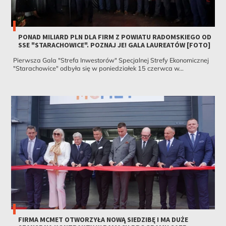
PONAD MILIARD PLN DLA FIRM Z POWIATU RADOMSKIEGO OD
SSE "STARACHOWICE". POZNAJ JE! GALA LAUREATÓW [FOTO]
Pierwsza Gala "Strefa Inwestorów" Specjalnej Strefy Ekonomicznej
"Starachowice" odbyła się w poniedziałek 15 czerwca w...
FIRMA MCMET OTWORZYŁA NOWĄ SIEDZIBĘ I MA DUŻE