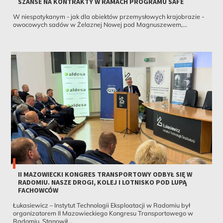
SZANSE NA KONTRAKTY W RAMACH PROGRAMU SAFE
W niespotykanym - jak dla obiektów przemysłowych krajobrazie -
owocowych sadów w Żelaznej Nowej pod Magnuszewem,...
II MAZOWIECKI KONGRES TRANSPORTOWY ODBYŁ SIĘ W
RADOMIU. NASZE DROGI, KOLEJ I LOTNISKO POD LUPĄ
FACHOWCÓW
Łukasiewicz – Instytut Technologii Eksploatacji w Radomiu był
organizatorem II Mazowieckiego Kongresu Transportowego w
Radomiu. Stanowił...