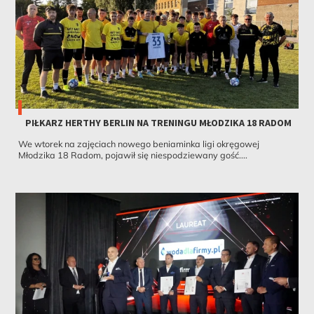
PIŁKARZ HERTHY BERLIN NA TRENINGU MŁODZIKA 18 RADOM
We wtorek na zajęciach nowego beniaminka ligi okręgowej
Młodzika 18 Radom, pojawił się niespodziewany gość....