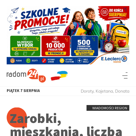
PIĄTEK
7
SIERPNIA
Doroty, Kajetana, Donata
WIADOMOŚCI REGION
Zarobki,
mieszkania, liczba