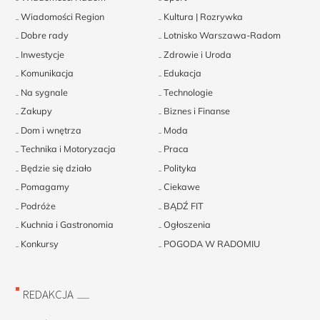
Wiadomości Region
Kultura | Rozrywka
Dobre rady
Lotnisko Warszawa-Radom
Inwestycje
Zdrowie i Uroda
Komunikacja
Edukacja
Na sygnale
Technologie
Zakupy
Biznes i Finanse
Dom i wnętrza
Moda
Technika i Motoryzacja
Praca
Będzie się działo
Polityka
Pomagamy
Ciekawe
Podróże
BĄDŹ FIT
Kuchnia i Gastronomia
Ogłoszenia
Konkursy
POGODA W RADOMIU
REDAKCJA