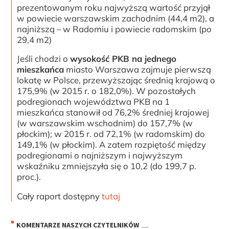
prezentowanym roku najwyższą wartość przyjął
w powiecie warszawskim zachodnim (44,4 m2), a
najniższą – w Radomiu i powiecie radomskim (po
29,4 m2)
Jeśli chodzi o
wysokość PKB na jednego
mieszkańca
miasto Warszawa zajmuje pierwszą
lokatę w Polsce, przewyższając średnią krajową o
175,9% (w 2015 r. o 182,0%). W pozostałych
podregionach województwa PKB na 1
mieszkańca stanowił od 76,2% średniej krajowej
(w warszawskim wschodnim) do 157,7% (w
płockim); w 2015 r. od 72,1% (w radomskim) do
149,1% (w płockim). A zatem rozpiętość między
podregionami o najniższym i najwyższym
wskaźniku zmniejszyła się o 10,2 (do 199,7 p.
proc.).
Cały raport dostępny
tutaj
KOMENTARZE NASZYCH CZYTELNIKÓW