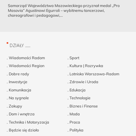
Samorząd Województwa Mazowieckiego przyznał medal „Pro
Masovia” Agustinowi Egurroli – wybitnemu tancerzowi,
choreografowi i pedagogowi,...
DZIAŁY
Wiadomości Radom
Sport
Wiadomości Region
Kultura | Rozrywka
Dobre rady
Lotnisko Warszawa-Radom
Inwestycje
Zdrowie i Uroda
Komunikacja
Edukacja
Na sygnale
Technologie
Zakupy
Biznes i Finanse
Dom i wnętrza
Moda
Technika i Motoryzacja
Praca
Będzie się działo
Polityka