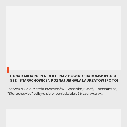
PONAD MILIARD PLN DLA FIRM Z POWIATU RADOMSKIEGO OD
SSE "STARACHOWICE". POZNAJ JE! GALA LAUREATÓW [FOTO]
Pierwsza Gala "Strefa Inwestorów" Specjalnej Strefy Ekonomicznej
"Starachowice" odbyła się w poniedziałek 15 czerwca w...