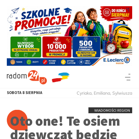
SOBOTA
8
SIERPNIA
Cyriaka, Emiliana, Sylwiusza
WIADOMOŚCI REGION
Oto one! Te osiem
dziewcząt będzie