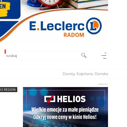
Doroty, Kajetana, Donata
CI REGION