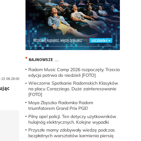
h
NAJNOWSZE
Radom Music Camp 2026 rozpoczęty. Trzecia
edycja potrwa do niedzieli [FOTO]
-23 08:28:00
Wieczorne Spotkanie Radomskich Klasyków
ując
na placu Corazziego. Duże zainteresowanie
[FOTO]
Moya Zbyszko Radomka Radom
triumfatorem Grand Prix PGE!
Pilny apel policji. Ten dotyczy użytkowników
hulajnóg elektrycznych. Kolejne wypadki
Przyszłe mamy zdobywały wiedzę podczas
bezpłatnych warsztatów karmienia piersią