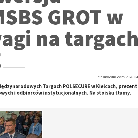
MSBS GROT w
agi na targac
E
cir, linkedin.com 2026-04
Międzynarodowych Targach POLSECURE w Kielcach, prezent
wych i odbiorców instytucjonalnych. Na stoisku tłumy.