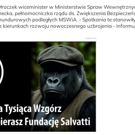
w Mroczek wiceminister w Ministerstwie Spraw Wewnętrznyc
necka, pełnomocniczka rządu ds. Zwiększenia Bezpiecze
 mundurowych podległych MSWiA. - Spotkania te stanowił
 kierunkach rozwoju nowoczesnego uzbrojenia - informu