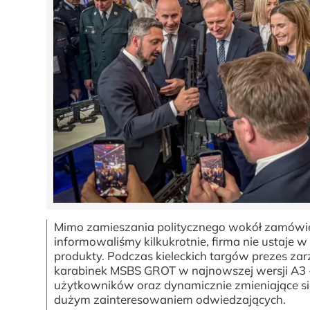
Mimo zamieszania politycznego wokół zamówień 
informowaliśmy kilkukrotnie, firma nie usta
produkty. Podczas kieleckich targów prezes za
karabinek MSBS GROT w najnowszej wersji A3 -
użytkowników oraz dynamicznie zmieniające się
dużym zainteresowaniem odwiedzających.