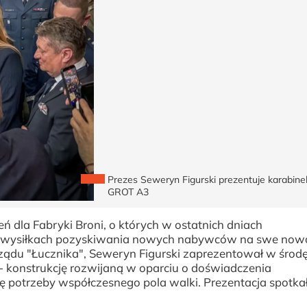
Prezes Seweryn Figurski prezentuje karabi
GROT A3
dla Fabryki Broni, o których w ostatnich dniach
je w wysiłkach pozyskiwania nowych nabywców na swe no
rządu "Łucznika", Seweryn Figurski zaprezentował w środ
 konstrukcję rozwijaną w oparciu o doświadczenia
 potrzeby współczesnego pola walki. Prezentacja spotkał