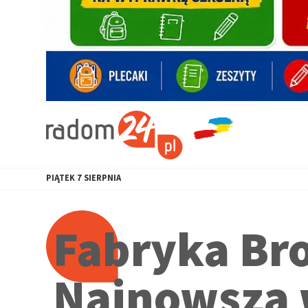
PIĄTEK
7
SIERPNIA
Fabryka Bro
Najnowsza 