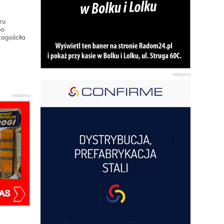
zu
po
zagościła