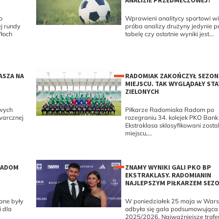
ANALIZIE PRZEDMECZOWEJ?
o
Wprawieni analitycy sportowi w
j rundy
próba analizy drużyny jedynie 
łoch
tabelę czy ostatnie wyniki jest...
ASZA NA
RADOMIAK ZAKOŃCZYŁ SEZON 
MIEJSCU. TAK WYGLĄDAŁY ST
ZIELONYCH
owych
Piłkarze Radomiaka Radom po
warcznej
rozegraniu 34. kolejek PKO Bank 
Ekstraklasa sklasyfikowani zostal
miejscu,...
RADOM
ZNAMY WYNIKI GALI PKO BP
EKSTRAKLASY. RADOMIANIN
NAJLEPSZYM PIŁKARZEM SEZ
ane były
W poniedziałek 25 maja w War
i dla
odbyła się gala podsumowująca
2025/2026. Najważniejsze trof