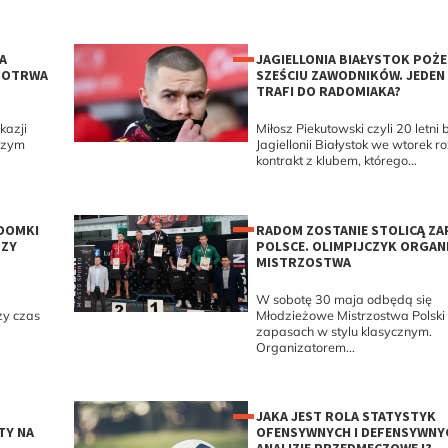
A
JAGIELLONIA BIAŁYSTOK POŻ
 POTRWA
SZEŚCIU ZAWODNIKÓW. JEDEN 
TRAFI DO RADOMIAKA?
kazji
Miłosz Piekutowski czyli 20 letn
dszym
Jagiellonii Białystok we wtorek r
kontrakt z klubem, którego...
ADOMKI
RADOM ZOSTANIE STOLICĄ Z
SZY
POLSCE. OLIMPIJCZYK ORGAN
MISTRZOSTWA
W sobotę 30 maja odbędą się
zy czas
Młodzieżowe Mistrzostwa Polski
zapasach w stylu klasycznym.
Organizatorem...
JAKA JEST ROLA STATYSTYK
TY NA
OFENSYWNYCH I DEFENSYWNY