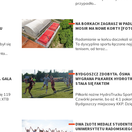
przypadło...
NA BORKACH ZAGRASZ W PADL
U
MOSIR MA NOWE KORTY [FOT
Radomianie w końcu doczekali si
ył się
Ta dyscyplina sportu łączona naj
tenisem, od teraz...
a...
BYDGOSZCZ ZDOBYTA. ÓSMA
. GALA
WYGRANA PIŁKAREK HYDROT
STAŁA SIĘ FAKTEM
ię 119
Piłkarki nożne HydroTrucku Spor
k XTB
Czwórki pewnie, bo aż 4:1 poko
Bydgoszczy miejscowy KKP. Dzięk
DWA ZŁOTE MEDALE STUDENT
UNIWERSYTETU RADOMSKIEG