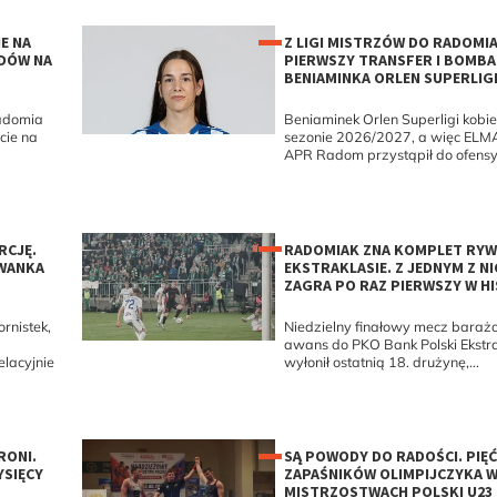
E NA
Z LIGI MISTRZÓW DO RADOMIA
DÓW NA
PIERWSZY TRANSFER I BOMBA
BENIAMINKA ORLEN SUPERLIG
adomia
Beniaminek Orlen Superligi kobi
cie na
sezonie 2026/2027, a więc EL
APR Radom przystąpił do ofensy
RCJĘ.
RADOMIAK ZNA KOMPLET RYW
OWANKA
EKSTRAKLASIE. Z JEDNYM Z N
ZAGRA PO RAZ PIERWSZY W HI
rnistek,
Niedzielny finałowy mecz baraż
awans do PKO Bank Polski Ekstr
elacyjnie
wyłonił ostatnią 18. drużynę,...
RONI.
SĄ POWODY DO RADOŚCI. PIĘĆ
YSIĘCY
ZAPAŚNIKÓW OLIMPIJCZYKA 
MISTRZOSTWACH POLSKI U23