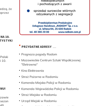
iedzą, że
poprzez
NA 10.
ATYSTYKI
PRZYDATNE ADRESY
Prognoza pogody Radom
Polski
Mazowieckie Centrum Sztuki Współczesnej
i 10.
"Eletrowna"
Kino Elektrownia
Straż Pożarna w Radomiu
Komenda Miejska Policji w Radomiu
ONU!
Komenda Wojewódzka Policji w Radomiu
Straż Miejska w Radomiu
szawie
Urząd Miejski w Radomiu
 sezon
eum