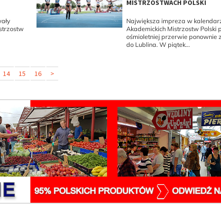
MISTRZOSTWACH POLSKI
wały
Największa impreza w kalendar
strzostw
Akademickich Mistrzostw Polski 
ośmioletniej przerwie ponownie 
do Lublina. W piątek...
14
15
16
>