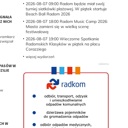
2026-08-07 09:00
Radom będzie miał swój
turniej siatkówki plażowej. W piątek startuje
Beach Ball Radom 2026
EGNAŁA
2026-08-07 18:00
Radom Music Camp 2026:
Z NICH
Miasto zamieni się w wielką scenę
festiwalową
i bramkarz
2026-08-07 19:00
Wieczorne Spotkanie
ozwiązał
Radomskich Klasyków w piątek na placu
Corazziego
więcej wydarzeń
APASÓW W
IZUJE
 w
CH W