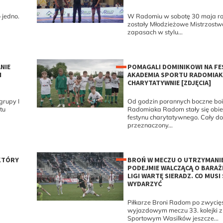
 jedno.
W Radomiu w sobotę 30 maja r
zostały Młodzieżowe Mistrzostw
zapasach w stylu...
NIE
POMAGALI DOMINIKOWI NA FE
I
AKADEMIA SPORTU RADOMIA
CHARYTATYWNIE [ZDJĘCIA]
 grupy I
Od godzin porannych boczne bo
tu
Radomiaka Radom stały się obi
festynu charytatywnego. Cały d
przeznaczony...
 KTÓRY
BROŃ W MECZU O UTRZYMANI
PODEJMIE WALCZĄCĄ O BARAŻE
LIGI WARTĘ SIERADZ. CO MUSI 
WYDARZYĆ
Piłkarze Broni Radom po zwycię
wyjazdowym meczu 33. kolejki 
Sportowym Wasilków jeszcze...