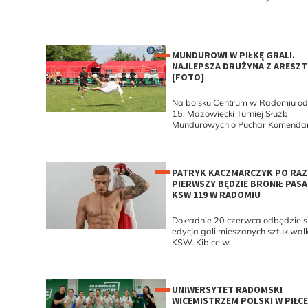
MUNDUROWI W PIŁKĘ GRALI.
NAJLEPSZA DRUŻYNA Z ARESZT
[FOTO]
Na boisku Centrum w Radomiu odb
15. Mazowiecki Turniej Służb
Mundurowych o Puchar Komendant
PATRYK KACZMARCZYK PO RAZ
PIERWSZY BĘDZIE BRONIŁ PASA
KSW 119 W RADOMIU
Dokładnie 20 czerwca odbędzie s
edycja gali mieszanych sztuk wal
KSW. Kibice w...
UNIWERSYTET RADOMSKI
WICEMISTRZEM POLSKI W PIŁCE