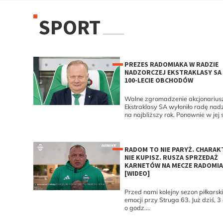
SPORT
PREZES RADOMIAKA W RADZIE
NADZORCZEJ EKSTRAKLASY SA 
100-LECIE OBCHODÓW
Walne zgromadzenie akcjonarius
Ekstraklasy SA wyłoniło radę nad
na najbliższy rok. Ponownie w jej s
RADOM TO NIE PARYŻ. CHARAK
NIE KUPISZ. RUSZA SPRZEDAŻ
KARNETÓW NA MECZE RADOMI
[WIDEO]
Przed nami kolejny sezon piłkarsk
emocji przy Struga 63. Już dziś, 
o godz....