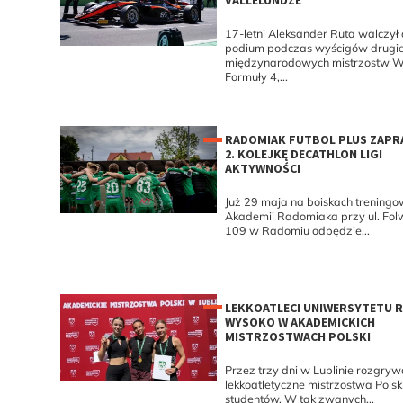
VALLELUNDZE
17-letni Aleksander Ruta walczył 
podium podczas wyścigów drugie
międzynarodowych mistrzostw W
Formuły 4,...
RADOMIAK FUTBOL PLUS ZAPR
2. KOLEJKĘ DECATHLON LIGI
AKTYWNOŚCI
Już 29 maja na boiskach trening
Akademii Radomiaka przy ul. Fol
109 w Radomiu odbędzie...
LEKKOATLECI UNIWERSYTETU 
WYSOKO W AKADEMICKICH
MISTRZOSTWACH POLSKI
Przez trzy dni w Lublinie rozgryw
lekkoatletyczne mistrzostwa Polsk
studentów. W tak zwanych...