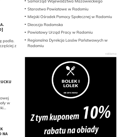
Samorząd Województwa Mazowieckiego
Starostwo Powiatowe w Radomiu
Miejski Ośrodek Pomocy Społecznej w Radomiu
A.
Diecezja Radomska
O]
Powiatowy Urząd Pracy w Radomiu
Regionalna Dyrekcja Lasów Państwowych w
ę padla.
Radomiu
częściej z
RUCKU
towej
nały w
i...
EK
O NA