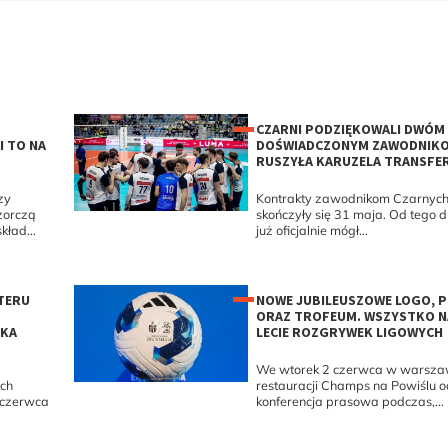
CZARNI PODZIĘKOWALI DWÓM
I TO NA
DOŚWIADCZONYM ZAWODNIK
RUSZYŁA KARUZELA TRANSF
zy
Kontrakty zawodnikom Czarnyc
zorczą
skończyły się 31 maja. Od tego d
kład...
już oficjalnie mógł...
TERU
NOWE JUBILEUSZOWE LOGO, P
ORAZ TROFEUM. WSZYSTKO NA
AKA
LECIE ROZGRYWEK LIGOWYCH
We wtorek 2 czerwca w warsza
ich
restauracji Champs na Powiślu o
3 czerwca
konferencja prasowa podczas,...