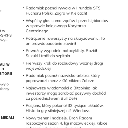
Radomiak poznał rywala w I rundzie STS
!
Pucharu Polski. Zagra w Kielcach!
I
Wspólny głos samorządów i przedsiębiorców
w sprawie kolejowego Korytarza
Centralnego
et w
MAS-KPS
Potrącenie rowerzysty na skrzyżowaniu. To
wy...
on prawdopodobnie zawinił
Poważny wypadek motocyklisty. Rozbił
Suzuki i trafił do szpitala
Pierwszy krok do rozbudowy ważnej drogi
ALI W
wojewódzkiej
ICH
STORII
Radomiak poznał nazwisko arbitra, który
poprowadzi mecz z Górnikiem Zabrze
owy o
Najnowsze wiadomości o Bitcoinie: Jak
aklasy
inwestorzy mogą zarabiać pasywny dochód
za pośrednictwem Bull DeFi
Pasjans, który pokonał 32 tysiące układów.
Historia gry silniejszej niż Windows
 MEDALI
Nowy trener i nadzieje. Broń Radom
W
rozpoczyna sezon 4. ligi mazowieckiej. Kibice