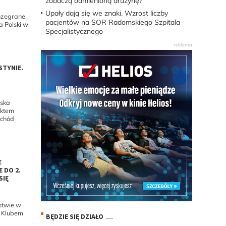
zobaczą odmienioną drużynę?
Upały dają się we znaki. Wzrost liczby
ozegrane
pacjentów na SOR Radomskiego Szpitala
a Polski w
Specjalistycznego
STYNIE.
K
iska
ektem
ochód
E
 DO 2.
SIĘ
stwie w
z Klubem
BĘDZIE SIĘ DZIAŁO