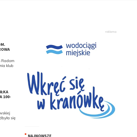
OM.
EROWA
h Radom
nia klub
IŁKA
 100-
wskiej
dbyła się
NAJNOWSZE