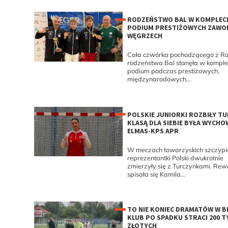
RODZEŃSTWO BAL W KOMPLECI
PODIUM PRESTIŻOWYCH ZAWO
WĘGRZECH
Cała czwórka pochodzącego z R
rodzeństwa Bal stanęła w komple
podium podczas prestiżowych,
międzynarodowych...
POLSKIE JUNIORKI ROZBIŁY TU
KLASĄ DLA SIEBIE BYŁA WYCH
ELMAS-KPS APR
W meczach towarzyskich szczypio
reprezentantki Polski dwukrotnie
zmierzyły się z Turczynkami. Rew
spisała się Kamila...
TO NIE KONIEC DRAMATÓW W B
KLUB PO SPADKU STRACI 200 T
ZŁOTYCH