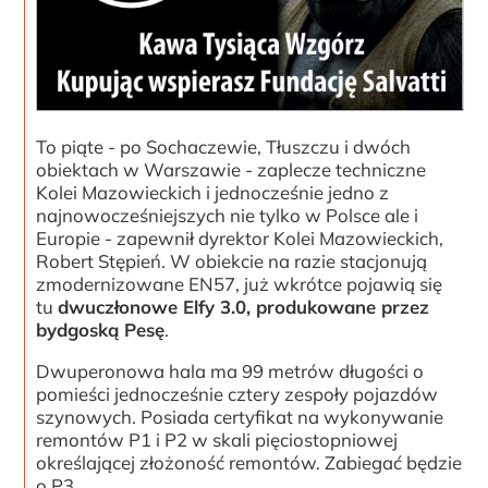
To piąte - po Sochaczewie, Tłuszczu i dwóch
obiektach w Warszawie - zaplecze techniczne
Kolei Mazowieckich i jednocześnie jedno z
najnowocześniejszych nie tylko w Polsce ale i
Europie - zapewnił dyrektor Kolei Mazowieckich,
Robert Stępień. W obiekcie na razie stacjonują
zmodernizowane EN57, już wkrótce pojawią się
tu
dwuczłonowe Elfy 3.0, produkowane przez
bydgoską Pesę
.
Dwuperonowa hala ma 99 metrów długości o
pomieści jednocześnie cztery zespoły pojazdów
szynowych. Posiada certyfikat na wykonywanie
remontów P1 i P2 w skali pięciostopniowej
określającej złożoność remontów. Zabiegać będzie
o P3.