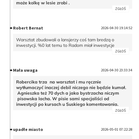
może kolkę w lesie zrobi .
ZGŁOŚ
Robert Bernat
2026-04-30 19:14:52
Warsztat zbudowali a lansjerzy coś tam bredzą o
inwestycji. %0 lat temu to Radom miał inwestycje
ZGŁOŚ
Mała uwaga
2026-04-30 23:33:34
Robercika trza na warsztat i mu ręcznie
wytłumaczyć inaczej debil niczego nie będzie kumał.
Agnieszka też 70 dych a jaka bystrzacha niczym
pisowska lacha. W pisie sami specjaliści od
inwestycji po kursach u Suskiego komentowania.
ZGŁOŚ
upadłe miasto
2026-05-01 07:22:28