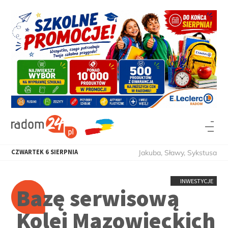
CZWARTEK
6
SIERPNIA
Jakuba, Sławy, Sykstusa
INWESTYCJE
Bazę serwisową
Kolei Mazowieckich