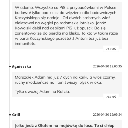
Wiadomo. Wszystko co PiS z przybudówkami w Polsce
budował tylko pod klucz do więzienia dla budowniczych
Kaczyńskiego się nadaje . Od dwóch srebrnych wież ,
elektrowni na węgiel po radomskie lotnisko. Janóż
Kowalski debil nad debilami PiS już opuścił. Bo się
zorientował że do pierdla ma blisko. To kto w takim razie
w partii Kaczyńskiego pozostał .I Antoni też już bez
immunitetu.
ZGŁOŚ
Agnieszka
2026-04-30 19:00:35
Marszałek Adam ma już 7 dych na karku a włos czarny,
ruchy młodzieńcze no i ten świeży błysk w oku.
Tylko uważaj Adam na Rafcia.
ZGŁOŚ
Grill
2026-04-30 19:09:24
Jolka jedź z Olafem na majówkę do lasu. To ci chłop