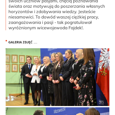
swoich uczniów pasjami, chęcią poznawania
świata oraz motywują do poszerzania własnych
horyzontów i zdobywania wiedzy. Jesteście
niesamowici. To dowód waszej ciężkiej pracy,
zaangażowania i pasji - tak pogratulował
wyróżnionym wicewojewoda Fajdek!.
GALERIA ZDJĘĆ