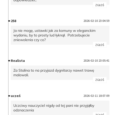
odpowiedzieć.
ZGŁOŚ
258
2026-02-10 23:04:59
Ja nie mogę, ustawki jak za komuny w eleganckim
wydaniu, by to prosty lud łyknął. Potrzebujecie
zniewolenia czy co?
ZGŁOŚ
Realista
2026-02-10 23:05:41
Za Stalina to na przyjazd dygnitarzy nawet trawę
malowali.
ZGŁOŚ
uczeń
2026-02-11 18:07:09
Uczciwy nauczyciel nigdy od tej pani nie przyjąłby
odznaczenia
ZGŁOŚ