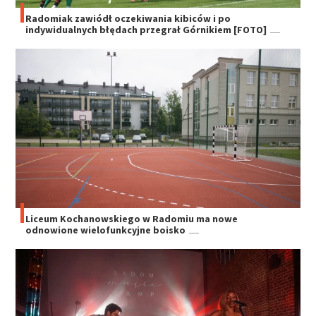
Radomiak zawiódł oczekiwania kibiców i po
indywidualnych błędach przegrał Górnikiem [FOTO]
Liceum Kochanowskiego w Radomiu ma nowe
odnowione wielofunkcyjne boisko