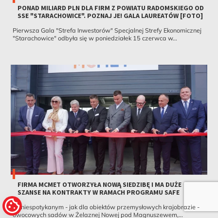
PONAD MILIARD PLN DLA FIRM Z POWIATU RADOMSKIEGO OD
SSE "STARACHOWICE". POZNAJ JE! GALA LAUREATÓW [FOTO]
Pierwsza Gala "Strefa Inwestorów" Specjalnej Strefy Ekonomicznej
"Starachowice" odbyła się w poniedziałek 15 czerwca w...
FIRMA MCMET OTWORZYŁA NOWĄ SIEDZIBĘ I MA DUŻE
SZANSE NA KONTRAKTY W RAMACH PROGRAMU SAFE
W niespotykanym - jak dla obiektów przemysłowych krajobrazie -
owocowych sadów w Żelaznej Nowej pod Magnuszewem,...