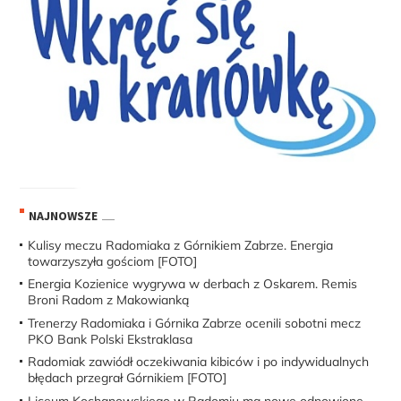
NAJNOWSZE
Kulisy meczu Radomiaka z Górnikiem Zabrze. Energia
towarzyszyła gościom [FOTO]
Energia Kozienice wygrywa w derbach z Oskarem. Remis
Broni Radom z Makowianką
Trenerzy Radomiaka i Górnika Zabrze ocenili sobotni mecz
PKO Bank Polski Ekstraklasa
Radomiak zawiódł oczekiwania kibiców i po indywidualnych
błędach przegrał Górnikiem [FOTO]
Liceum Kochanowskiego w Radomiu ma nowe odnowione