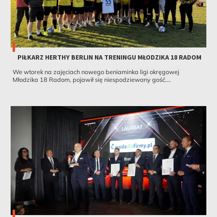
PIŁKARZ HERTHY BERLIN NA TRENINGU MŁODZIKA 18 RADOM
We wtorek na zajęciach nowego beniaminka ligi okręgowej
Młodzika 18 Radom, pojawił się niespodziewany gość....