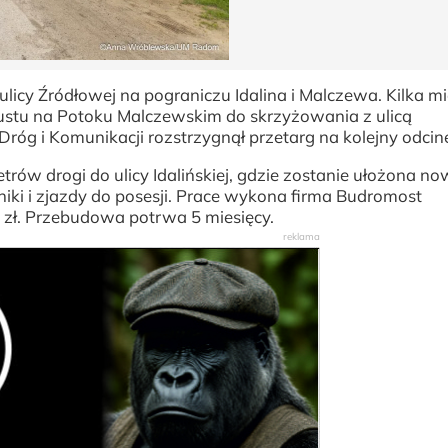
cy Źródłowej na pograniczu Idalina i Malczewa. Kilka mi
ustu na Potoku Malczewskim do skrzyżowania z ulicą
óg i Komunikacji rozstrzygnął przetarg na kolejny odcin
ów drogi do ulicy Idalińskiej, gdzie zostanie ułożona n
ki i zjazdy do posesji. Prace wykona firma Budromost
n zł. Przebudowa potrwa 5 miesięcy.