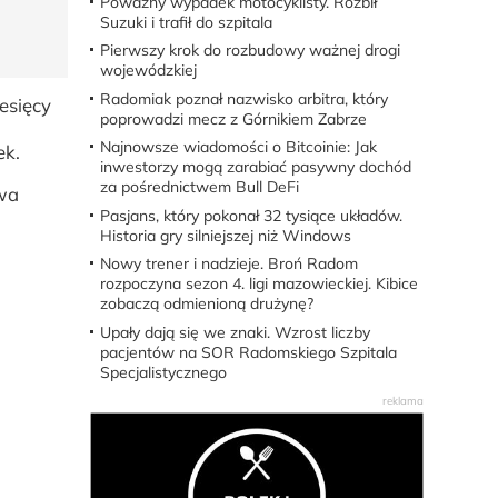
Poważny wypadek motocyklisty. Rozbił
Suzuki i trafił do szpitala
Pierwszy krok do rozbudowy ważnej drogi
wojewódzkiej
Radomiak poznał nazwisko arbitra, który
esięcy
poprowadzi mecz z Górnikiem Zabrze
Najnowsze wiadomości o Bitcoinie: Jak
ek.
inwestorzy mogą zarabiać pasywny dochód
za pośrednictwem Bull DeFi
owa
Pasjans, który pokonał 32 tysiące układów.
Historia gry silniejszej niż Windows
Nowy trener i nadzieje. Broń Radom
rozpoczyna sezon 4. ligi mazowieckiej. Kibice
zobaczą odmienioną drużynę?
Upały dają się we znaki. Wzrost liczby
pacjentów na SOR Radomskiego Szpitala
Specjalistycznego