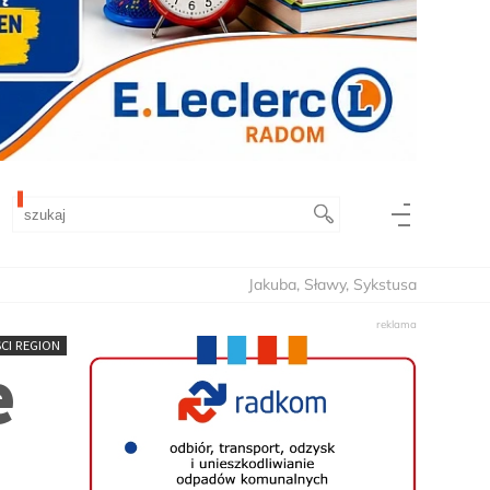
Jakuba, Sławy, Sykstusa
CI REGION
e