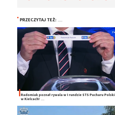
PRZECZYTAJ TEŻ:
Radomiak poznał rywala w I rundzie STS Pucharu Polski
w Kielcach!