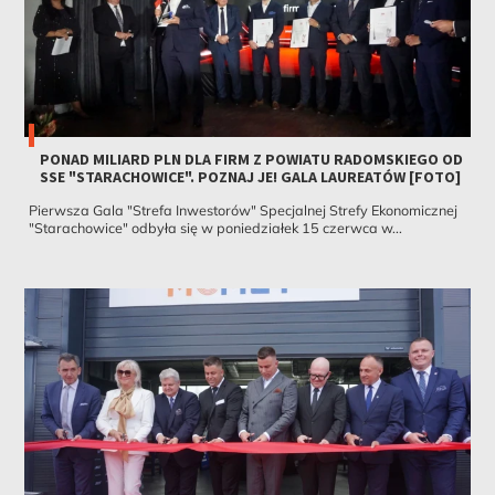
PONAD MILIARD PLN DLA FIRM Z POWIATU RADOMSKIEGO OD
SSE "STARACHOWICE". POZNAJ JE! GALA LAUREATÓW [FOTO]
Pierwsza Gala "Strefa Inwestorów" Specjalnej Strefy Ekonomicznej
"Starachowice" odbyła się w poniedziałek 15 czerwca w...