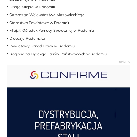
Urząd Miejski w Radomiu
Samorząd Województwa Mazowieckiego
Starostwo Powiatowe w Radomiu
Miejski Ośrodek Pomocy Społecznej w Radomiu
Diecezja Radomska
Powiatowy Urząd Pracy w Radomiu
Regionalna Dyrekcja Lasów Państwowych w Radomiu