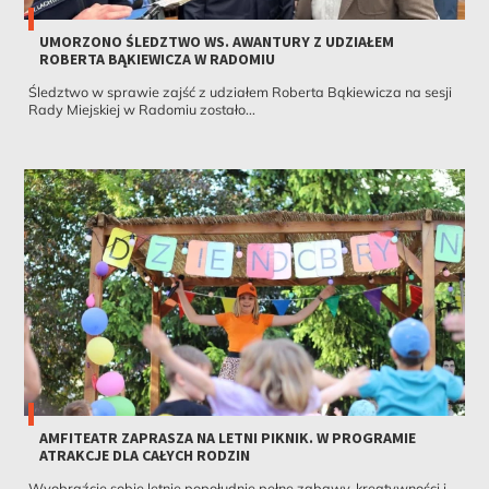
UMORZONO ŚLEDZTWO WS. AWANTURY Z UDZIAŁEM
ROBERTA BĄKIEWICZA W RADOMIU
Śledztwo w sprawie zajść z udziałem Roberta Bąkiewicza na sesji
Rady Miejskiej w Radomiu zostało...
AMFITEATR ZAPRASZA NA LETNI PIKNIK. W PROGRAMIE
ATRAKCJE DLA CAŁYCH RODZIN
Wyobraźcie sobie letnie popołudnie pełne zabawy, kreatywności i