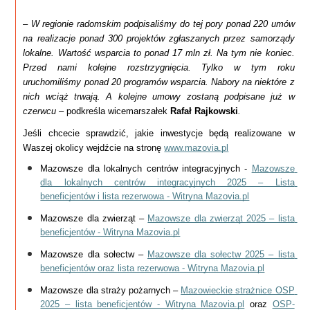
– W regionie radomskim podpisaliśmy do tej pory ponad 220 umów 
na realizacje ponad 300 projektów zgłaszanych przez samorządy 
lokalne. Wartość wsparcia to ponad 17 mln zł. Na tym nie koniec. 
Przed nami kolejne rozstrzygnięcia. Tylko w tym roku 
uruchomiliśmy ponad 20 programów wsparcia. Nabory na niektóre z 
nich wciąż trwają. A kolejne umowy zostaną podpisane już w 
czerwcu – 
podkreśla wicemarszałek 
Rafał Rajkowski
. 
Jeśli chcecie sprawdzić, jakie inwestycje będą realizowane w 
Waszej okolicy wejdźcie na stronę 
www.mazovia.pl
Mazowsze dla lokalnych centrów integracyjnych - 
Mazowsze 
dla lokalnych centrów integracyjnych 2025 – Lista 
beneficjentów i lista rezerwowa - Witryna Mazovia.pl
Mazowsze dla zwierząt – 
Mazowsze dla zwierząt 2025 – lista 
beneficjentów - Witryna Mazovia.pl
Mazowsze dla sołectw – 
Mazowsze dla sołectw 2025 – lista 
beneficjentów oraz lista rezerwowa - Witryna Mazovia.pl
Mazowsze dla straży pożarnych – 
Mazowieckie strażnice OSP 
2025 – lista beneficjentów - Witryna Mazovia.pl
 oraz 
OSP-