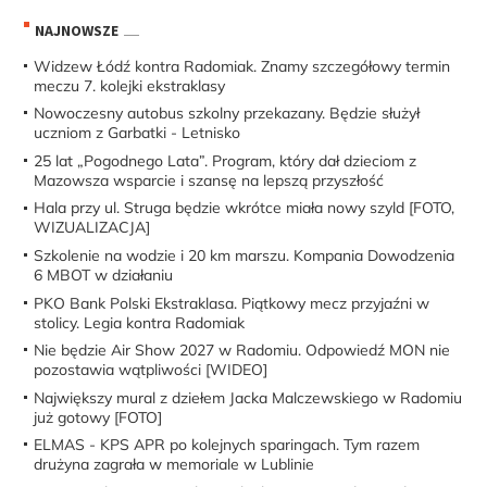
NAJNOWSZE
Widzew Łódź kontra Radomiak. Znamy szczegółowy termin
meczu 7. kolejki ekstraklasy
Nowoczesny autobus szkolny przekazany. Będzie służył
uczniom z Garbatki - Letnisko
25 lat „Pogodnego Lata”. Program, który dał dzieciom z
Mazowsza wsparcie i szansę na lepszą przyszłość
Hala przy ul. Struga będzie wkrótce miała nowy szyld [FOTO,
WIZUALIZACJA]
Szkolenie na wodzie i 20 km marszu. Kompania Dowodzenia
6 MBOT w działaniu
PKO Bank Polski Ekstraklasa. Piątkowy mecz przyjaźni w
stolicy. Legia kontra Radomiak
Nie będzie Air Show 2027 w Radomiu. Odpowiedź MON nie
pozostawia wątpliwości [WIDEO]
Największy mural z dziełem Jacka Malczewskiego w Radomiu
już gotowy [FOTO]
ELMAS - KPS APR po kolejnych sparingach. Tym razem
drużyna zagrała w memoriale w Lublinie