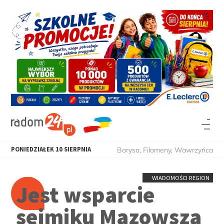
PONIEDZIAŁEK
10
SIERPNIA
Borysa, Filomeny, Wawrzyńca
WIADOMOŚCI REGION
Jest wsparcie
sejmiku Mazowsza