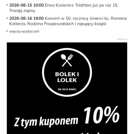
2026-08-15 10:00
Enea Kozienice Triathlon już po raz 15.
Trwają zapisy
2026-08-16 19:00
Koncert w 50. rocznicę śmierci ks. Romana
Kotlarza. Rodzina Pospieszalskich i rapujący ksiądz
więcej wydarzeń