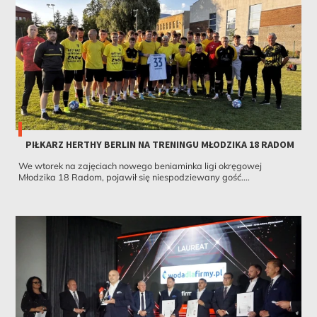
PIŁKARZ HERTHY BERLIN NA TRENINGU MŁODZIKA 18 RADOM
We wtorek na zajęciach nowego beniaminka ligi okręgowej
Młodzika 18 Radom, pojawił się niespodziewany gość....