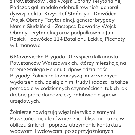
z Powstańców”, dla Wojsk Obrony Terytorialnej.
Podczas gali medale odebrali również: generał
dywizji doktor Krzysztof Stańczyk - Dowódca
Wojsk Obrony Terytorialnej, generał brygady
Marcin Siudziński – Zastępca Dowódcy Wojsk
Obrony Terytorialnej oraz podpułkownik Jan
Rosiek – dowódca 114 Batalionu Lekkiej Piechoty
w Limanowej.
6 Mazowiecka Brygada OT wspiera kilkunastu
Powstańców Warszawskich, którzy mieszkają na
terenie Stałego Rejonu Odpowiedzialności
Brygady. Żołnierze towarzyszą im w ważnych
wydarzeniach, dzielą z nimi trudy i radości, a także
pomagają w codziennych czynnościach, takich jak
drobne prace domowe czy załatwianie spraw
urzędowych.
Żołnierze nawiązują więzi nie tylko z samymi
Powstańcami, ale również z ich bliskimi. Także w
obliczu śmierci – poprzez utrzymanie kontaktu z
wdowami i wdowcami po zaprzyjaźnionych