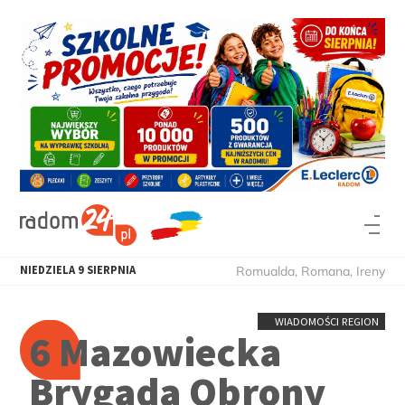
NIEDZIELA
9
SIERPNIA
Romualda, Romana, Ireny
WIADOMOŚCI REGION
6 Mazowiecka
Brygada Obrony