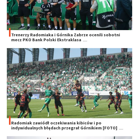
Trenerzy Radomiaka i Górnika Zabrze ocenili sobotni
mecz PKO Bank Polski Ekstraklasa
Radomiak zawiódł oczekiwania kibiców i po
indywidualnych błędach przegrał Górnikiem [FOTO]