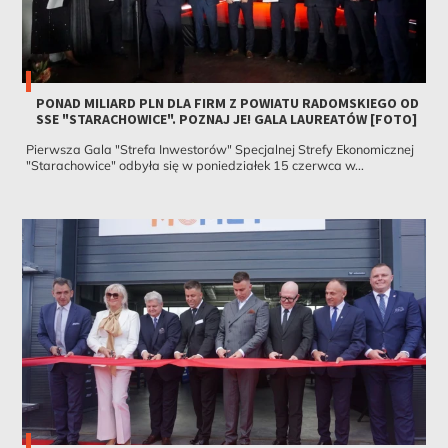
PONAD MILIARD PLN DLA FIRM Z POWIATU RADOMSKIEGO OD
SSE "STARACHOWICE". POZNAJ JE! GALA LAUREATÓW [FOTO]
Pierwsza Gala "Strefa Inwestorów" Specjalnej Strefy Ekonomicznej
"Starachowice" odbyła się w poniedziałek 15 czerwca w...