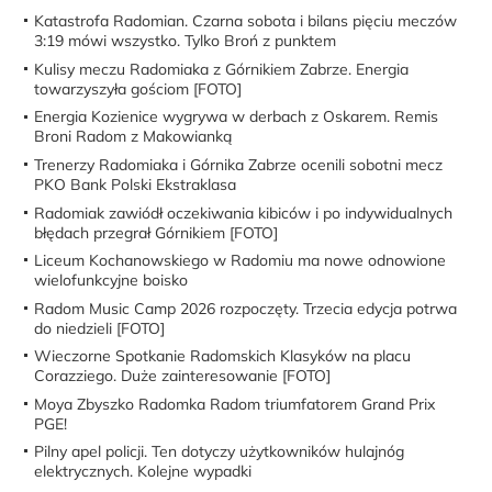
Katastrofa Radomian. Czarna sobota i bilans pięciu meczów
3:19 mówi wszystko. Tylko Broń z punktem
Kulisy meczu Radomiaka z Górnikiem Zabrze. Energia
towarzyszyła gościom [FOTO]
Energia Kozienice wygrywa w derbach z Oskarem. Remis
Broni Radom z Makowianką
Trenerzy Radomiaka i Górnika Zabrze ocenili sobotni mecz
PKO Bank Polski Ekstraklasa
Radomiak zawiódł oczekiwania kibiców i po indywidualnych
błędach przegrał Górnikiem [FOTO]
Liceum Kochanowskiego w Radomiu ma nowe odnowione
wielofunkcyjne boisko
Radom Music Camp 2026 rozpoczęty. Trzecia edycja potrwa
do niedzieli [FOTO]
Wieczorne Spotkanie Radomskich Klasyków na placu
Corazziego. Duże zainteresowanie [FOTO]
Moya Zbyszko Radomka Radom triumfatorem Grand Prix
PGE!
Pilny apel policji. Ten dotyczy użytkowników hulajnóg
elektrycznych. Kolejne wypadki