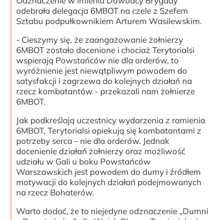
Odznaczenie w imieniu Dowódcy Brygady
odebrała delegacja 6MBOT na czele z Szefem
Sztabu podpułkownikiem Arturem Wasilewskim.
- Cieszymy się, że zaangażowanie żołnierzy
6MBOT zostało docenione i chociaż Terytorialsi
wspierają Powstańców nie dla orderów, to
wyróżnienie jest niewątpliwym powodem do
satysfakcji i zagrzewa do kolejnych działań na
rzecz kombatantów - przekazali nam żołnierze
6MBOT.
Jak podkreślają uczestnicy wydarzenia z ramienia
6MBOT, Terytorialsi opiekują się kombatantami z
potrzeby serca – nie dla orderów. Jednak
docenienie działań żołnierzy oraz możliwość
udziału w Gali u boku Powstańców
Warszawskich jest powodem do dumy i źródłem
motywacji do kolejnych działań podejmowanych
na rzecz Bohaterów.
Warto dodać, że to niejedyne odznaczenie „Dumni