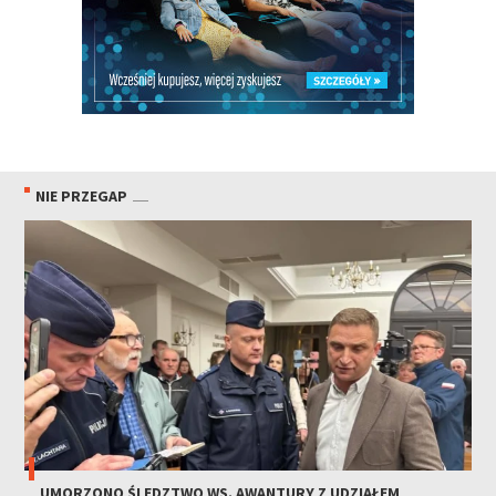
NIE PRZEGAP
UMORZONO ŚLEDZTWO WS. AWANTURY Z UDZIAŁEM