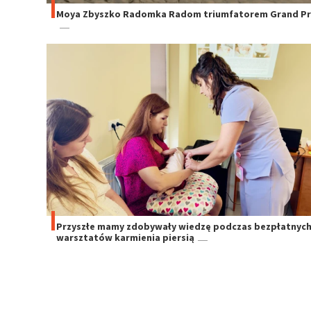
Moya Zbyszko Radomka Radom triumfatorem Grand Pri
Przyszłe mamy zdobywały wiedzę podczas bezpłatnyc
warsztatów karmienia piersią