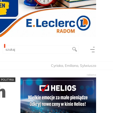
Cyriaka, Emiliana, Sylwiusza
POLITYKA
h