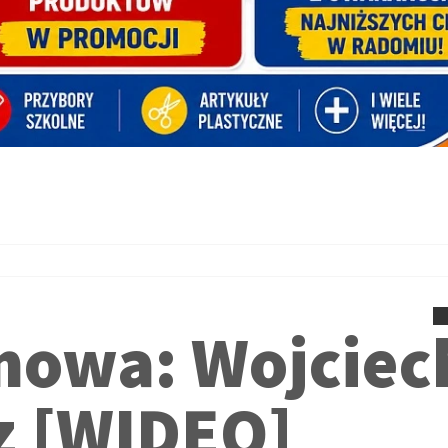
owa: Wojciec
z [WIDEO]