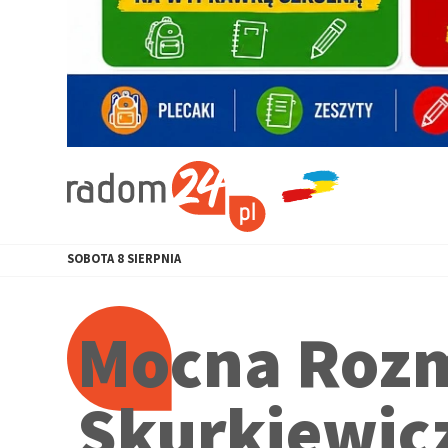
SOBOTA
8
SIERPNIA
Mocna Rozm
Skurkiewic