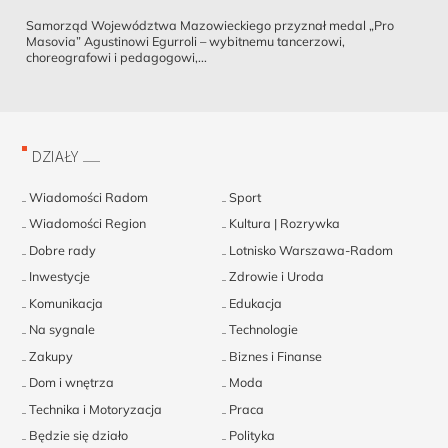
Samorząd Województwa Mazowieckiego przyznał medal „Pro
Masovia” Agustinowi Egurroli – wybitnemu tancerzowi,
choreografowi i pedagogowi,...
DZIAŁY
Wiadomości Radom
Sport
Wiadomości Region
Kultura | Rozrywka
Dobre rady
Lotnisko Warszawa-Radom
Inwestycje
Zdrowie i Uroda
Komunikacja
Edukacja
Na sygnale
Technologie
Zakupy
Biznes i Finanse
Dom i wnętrza
Moda
Technika i Motoryzacja
Praca
Będzie się działo
Polityka