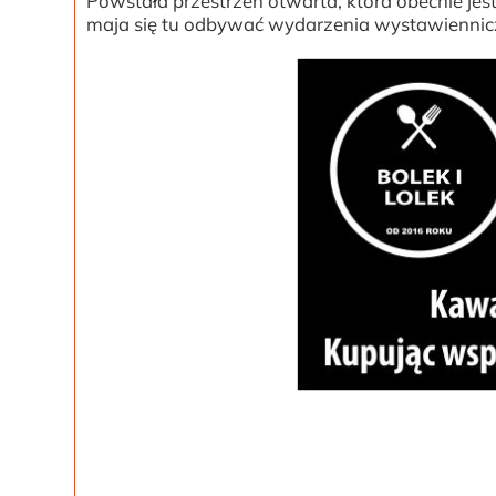
Powstała przestrzeń otwarta, która obecnie jest
maja się tu odbywać wydarzenia wystawiennicze