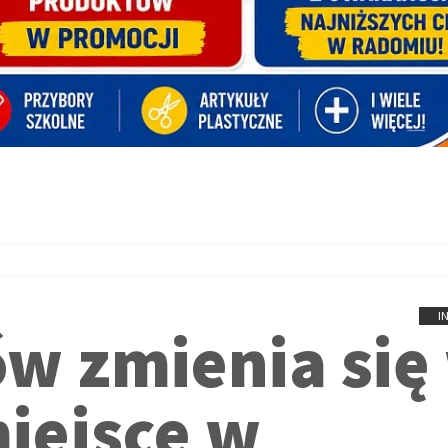
I
ów zmienia się
iejsce w