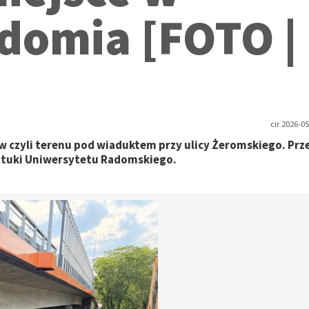
domia [FOTO |
cir 2026-05
ów czyli terenu pod wiaduktem przy ulicy Żeromskiego. Prz
ztuki Uniwersytetu Radomskiego.