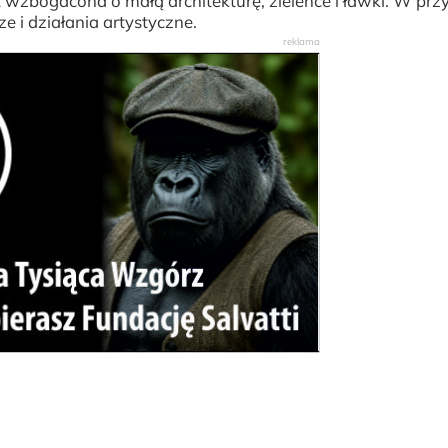
 wzbogacona o małą architekturę, zieleńce i ławki. W przy
 i działania artystyczne.