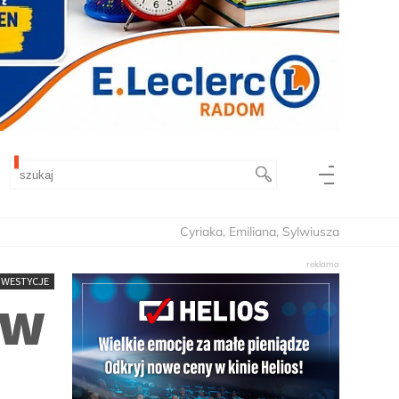
Cyriaka, Emiliana, Sylwiusza
NWESTYCJE
 w