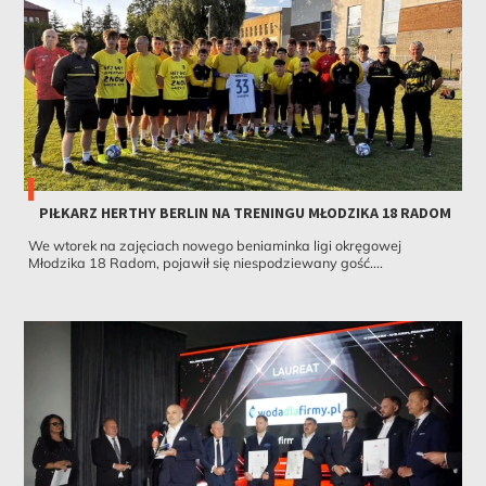
PIŁKARZ HERTHY BERLIN NA TRENINGU MŁODZIKA 18 RADOM
We wtorek na zajęciach nowego beniaminka ligi okręgowej
Młodzika 18 Radom, pojawił się niespodziewany gość....