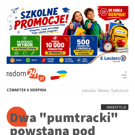
CZWARTEK
6
SIERPNIA
Jakuba, Sławy, Sykstusa
INWESTYCJE
Dwa "pumtracki"
powstaną pod