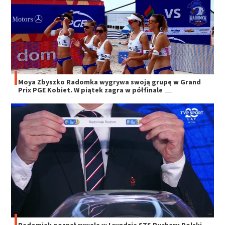
Moya Zbyszko Radomka wygrywa swoją grupę w Grand
Prix PGE Kobiet. W piątek zagra w półfinale
Radomiak poznał rywala w I rundzie STS Pucharu Polski.