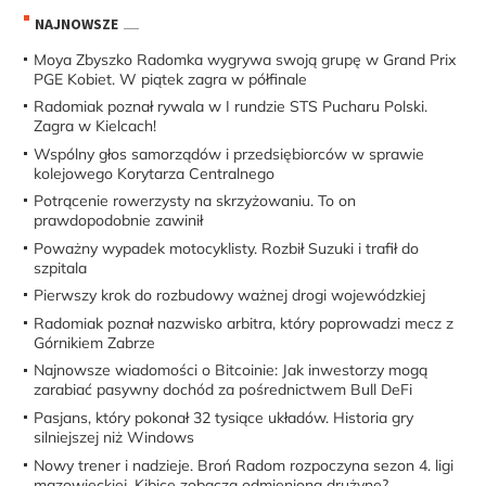
NAJNOWSZE
Moya Zbyszko Radomka wygrywa swoją grupę w Grand Prix
PGE Kobiet. W piątek zagra w półfinale
Radomiak poznał rywala w I rundzie STS Pucharu Polski.
Zagra w Kielcach!
Wspólny głos samorządów i przedsiębiorców w sprawie
kolejowego Korytarza Centralnego
Potrącenie rowerzysty na skrzyżowaniu. To on
prawdopodobnie zawinił
Poważny wypadek motocyklisty. Rozbił Suzuki i trafił do
szpitala
Pierwszy krok do rozbudowy ważnej drogi wojewódzkiej
Radomiak poznał nazwisko arbitra, który poprowadzi mecz z
Górnikiem Zabrze
Najnowsze wiadomości o Bitcoinie: Jak inwestorzy mogą
zarabiać pasywny dochód za pośrednictwem Bull DeFi
Pasjans, który pokonał 32 tysiące układów. Historia gry
silniejszej niż Windows
Nowy trener i nadzieje. Broń Radom rozpoczyna sezon 4. ligi
mazowieckiej. Kibice zobaczą odmienioną drużynę?