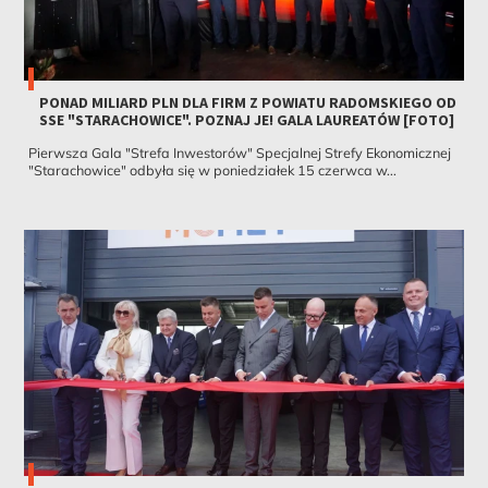
PONAD MILIARD PLN DLA FIRM Z POWIATU RADOMSKIEGO OD
SSE "STARACHOWICE". POZNAJ JE! GALA LAUREATÓW [FOTO]
Pierwsza Gala "Strefa Inwestorów" Specjalnej Strefy Ekonomicznej
"Starachowice" odbyła się w poniedziałek 15 czerwca w...