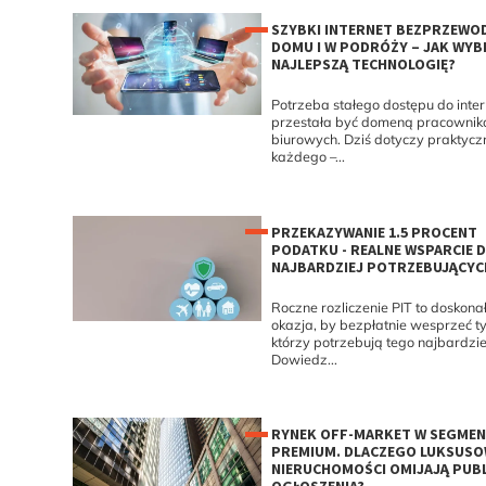
SZYBKI INTERNET BEZPRZEWO
DOMU I W PODRÓŻY – JAK WYB
NAJLEPSZĄ TECHNOLOGIĘ?
Potrzeba stałego dostępu do inter
przestała być domeną pracowni
biurowych. Dziś dotyczy praktycz
każdego –...
PRZEKAZYWANIE 1.5 PROCENT
PODATKU - REALNE WSPARCIE D
NAJBARDZIEJ POTRZEBUJĄCYC
Roczne rozliczenie PIT to doskona
okazja, by bezpłatnie wesprzeć ty
którzy potrzebują tego najbardzie
Dowiedz...
RYNEK OFF-MARKET W SEGMEN
PREMIUM. DLACZEGO LUKSUSO
NIERUCHOMOŚCI OMIJAJĄ PUB