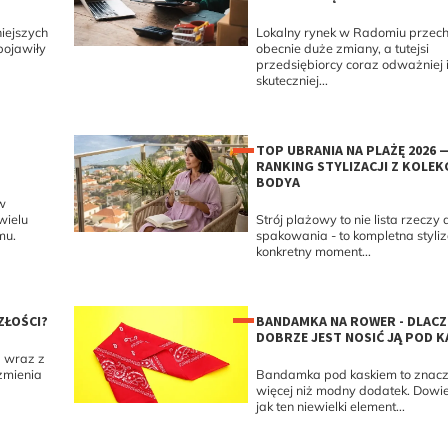
iejszych
Lokalny rynek w Radomiu przec
pojawiły
obecnie duże zmiany, a tutejsi
przedsiębiorcy coraz odważniej 
skuteczniej...
TOP UBRANIA NA PLAŻĘ 2026 
RANKING STYLIZACJI Z KOLEK
BODYA
w
wielu
Strój plażowy to nie lista rzeczy 
mu.
spakowania - to kompletna styli
konkretny moment...
ZŁOŚCI?
BANDAMKA NA ROWER - DLAC
DOBRZE JEST NOSIĆ JĄ POD K
a wraz z
zmienia
Bandamka pod kaskiem to znacz
więcej niż modny dodatek. Dowie
jak ten niewielki element...