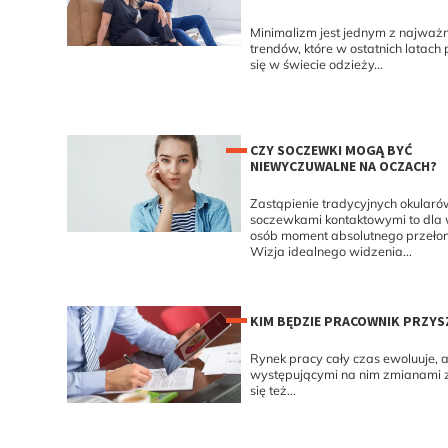
Minimalizm jest jednym z najważn
trendów, które w ostatnich latach 
się w świecie odzieży...
CZY SOCZEWKI MOGĄ BYĆ
NIEWYCZUWALNE NA OCZACH?
Zastąpienie tradycyjnych okularó
soczewkami kontaktowymi to dla 
osób moment absolutnego przeło
Wizja idealnego widzenia...
KIM BĘDZIE PRACOWNIK PRZYS
Rynek pracy cały czas ewoluuje, 
występującymi na nim zmianami 
się też...