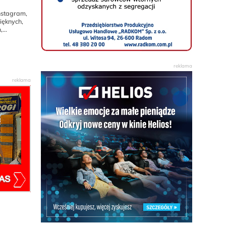
Instagram,
ięknych,
...