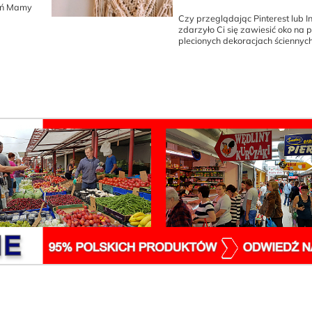
ień Mamy
Czy przeglądając Pinterest lub 
zdarzyło Ci się zawiesić oko na p
plecionych dekoracjach ściennych,