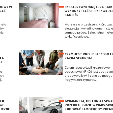
DOWY W
EKSKLUZYWNE WNĘTRZA - JAK
RAĆ
WYKORZYSTAĆ SPIEKI KWARCO
KAMIEŃ?
netu
Marzysz o przestrzeni, która z
ków
elegancją i wyrafinowanym styl
nie
samego progu. Szlachetne mater
wykończeniowe...
CZYM JEST RKO I DLACZEGO LI
LA
KAŻDA SEKUNDA?
H
Celem resuscytacji krążeniowo-
ła
oddechowej (RKO) jest podtrzym
ch,
przepływu krwi i tlenu do mózgu
j.
nagłym zatrzymaniu...
CIE
GWARANCJA, HISTORIA I SPR
WE
PRZEBIEG. GDZIE W WARSZAW
LICZNE
KUPOWAĆ SAMOCHODY PREM