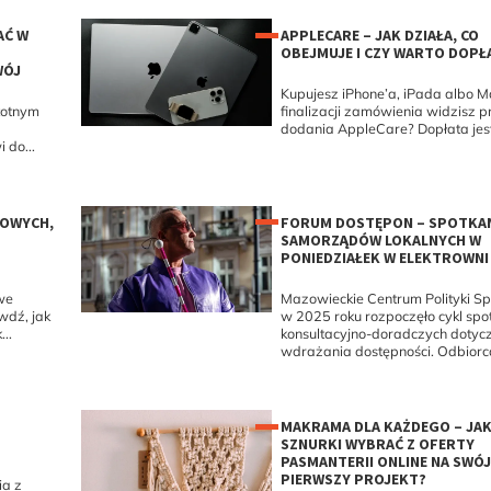
AĆ W
APPLECARE – JAK DZIAŁA, CO
OBEJMUJE I CZY WARTO DOPŁ
WÓJ
Kupujesz iPhone’a, iPada albo M
totnym
finalizacji zamówienia widzisz 
dodania AppleCare? Dopłata jest
 do...
GOWYCH,
FORUM DOSTĘPON – SPOTKAN
SAMORZĄDÓW LOKALNYCH W
PONIEDZIAŁEK W ELEKTROWNI
we
Mazowieckie Centrum Polityki Sp
wdź, jak
w 2025 roku rozpoczęło cykl spo
..
konsultacyjno-doradczych dotyc
wdrażania dostępności. Odbiorca
MAKRAMA DLA KAŻDEGO – JAK
SZNURKI WYBRAĆ Z OFERTY
PASMANTERII ONLINE NA SWÓ
PIERWSZY PROJEKT?
ia z