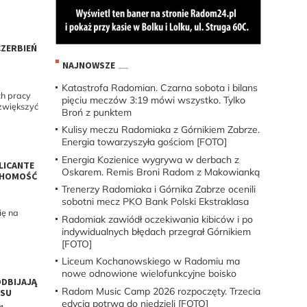
CZERBIEŃ
NAJNOWSZE
Katastrofa Radomian. Czarna sobota i bilans
ch pracy
pięciu meczów 3:19 mówi wszystko. Tylko
 zwiększyć
Broń z punktem
Kulisy meczu Radomiaka z Górnikiem Zabrze.
Energia towarzyszyła gościom [FOTO]
Energia Kozienice wygrywa w derbach z
LICANTE
Oskarem. Remis Broni Radom z Makowianką
UCHOMOŚĆ
Trenerzy Radomiaka i Górnika Zabrze ocenili
sobotni mecz PKO Bank Polski Ekstraklasa
ię na
Radomiak zawiódł oczekiwania kibiców i po
indywidualnych błędach przegrał Górnikiem
[FOTO]
Liceum Kochanowskiego w Radomiu ma
nowe odnowione wielofunkcyjne boisko
ODBIJAJĄ
Radom Music Camp 2026 rozpoczęty. Trzecia
ESU
edycja potrwa do niedzieli [FOTO]
.