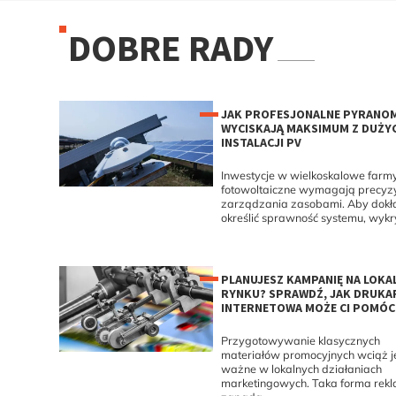
DOBRE RADY
JAK PROFESJONALNE PYRANO
WYCISKAJĄ MAKSIMUM Z DUŻY
INSTALACJI PV
Inwestycje w wielkoskalowe farm
fotowoltaiczne wymagają precyz
zarządzania zasobami. Aby dokł
określić sprawność systemu, wykry
PLANUJESZ KAMPANIĘ NA LOK
RYNKU? SPRAWDŹ, JAK DRUKA
INTERNETOWA MOŻE CI POMÓC
Przygotowywanie klasycznych
materiałów promocyjnych wciąż j
ważne w lokalnych działaniach
marketingowych. Taka forma rek