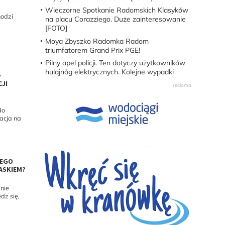
Wieczorne Spotkanie Radomskich Klasyków
hodzi
na placu Corazziego. Duże zainteresowanie
[FOTO]
i
Moya Zbyszko Radomka Radom
triumfatorem Grand Prix PGE!
Pilny apel policji. Ten dotyczy użytkowników
hulajnóg elektrycznych. Kolejne wypadki
—
CJI
do
zacja na
ZEGO
ASKIEM?
nie
dz się,