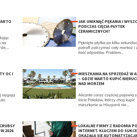
WARTO
JAK UNIKNĄĆ PĘKANIA I WYSZ
PODCZAS CIĘCIA PŁYTEK
CERAMICZNYCH?
dając
o na
Pęknięta płytka po kilku sekunda
e,...
potrafi zatrzymać cały montaż i
ilość odpadów. Problem...
TY OC I
MIESZKANIA NA SPRZEDAŻ W A
– GDZIE WARTO KUPIĆ NIER
NAD MORZEM
 sięgają
Alicante coraz częściej pojawia s
uto.
liście Polaków, którzy chcą kupić
mieszkanie w Hiszpanii nie...
SCRUBSY
LOKALNE FIRMY Z RADOMIA P
 W 2026
INTERNET. KLUCZEM DO SUKC
OKAZAŁA SIĘ AUTOMATYZACJA