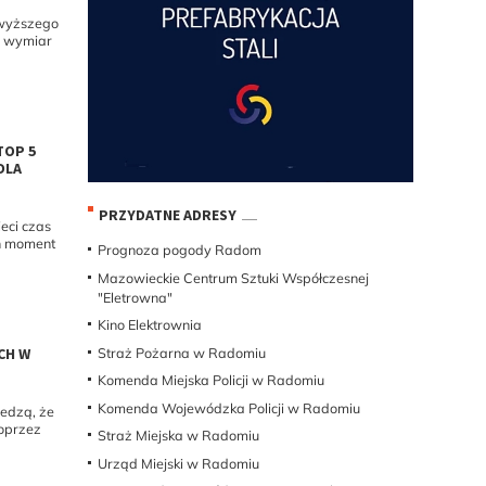
 wyższego
y wymiar
TOP 5
DLA
PRZYDATNE ADRESY
ieci czas
en moment
Prognoza pogody Radom
Mazowieckie Centrum Sztuki Współczesnej
"Eletrowna"
Kino Elektrownia
CH W
Straż Pożarna w Radomiu
Komenda Miejska Policji w Radomiu
Komenda Wojewódzka Policji w Radomiu
iedzą, że
poprzez
Straż Miejska w Radomiu
Urząd Miejski w Radomiu