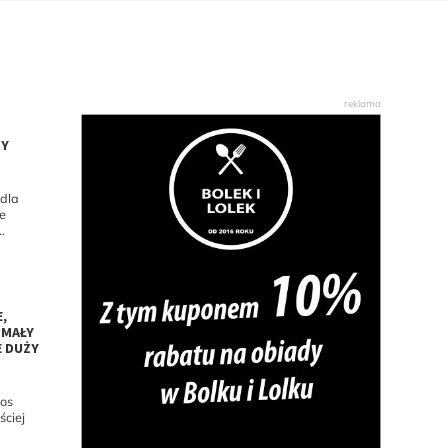
TY
 dla
re
.
E,
 MAŁY
E DUŻY
aos
ściej