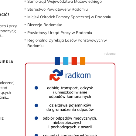
Samorząd Województwa Mazowieckiego
Starostwo Powiatowe w Radomiu
ACIĆ?
Miejski Ośrodek Pomocy Społecznej w Radomiu
Diecezja Radomska
aca i przy
propozycję
Powiatowy Urząd Pracy w Radomiu
...
Regionalna Dyrekcja Lasów Państwowych w
Radomiu
IE DLA
ołecznej
tkań
zących
mi...
IE
J