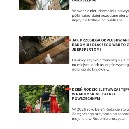
OGŁOSZENIA?
W świecie nieruchomości z najwy
półki najbardziej pożądane oferty
nigdy nie trafiają na publiczne...
JAK PRZEBIEGA ODPLUSKWIANI
RADOMIU I DLACZEGO WARTO Z
JE EKSPERTOM?
Pluskwy szybko przenoszą się z m
na miejsce, a ich usunięcie wyma
dotarcia do kryjówek,...
DZIEŃ RODZICIELSTWA ZASTĘ
W RADOMSKIM TEATRZE
POWSZECHNYM
W 2026 roku Dzień Rodzicielstwa
Zastępczego przypada na sobotę
maja, ale w Radomiu uroczyste...