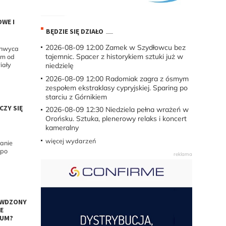
WE I
BĘDZIE SIĘ DZIAŁO
2026-08-09 12:00
Zamek w Szydłowcu bez
achwyca
tajemnic. Spacer z historykiem sztuki już w
em od
iały
niedzielę
2026-08-09 12:00
Radomiak zagra z ósmym
zespołem ekstraklasy cypryjskiej. Sparing po
starciu z Górnikiem
CZY SIĘ
2026-08-09 12:30
Niedziela pełna wrażeń w
Orońsku. Sztuka, plenerowy relaks i koncert
kameralny
więcej wydarzeń
anie
 po
AWDZONY
IE
IUM?