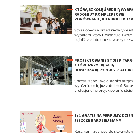
KTÓRĄ SZKOŁĘ ŚREDNIĄ WYBR
RADOMIU? KOMPLEKSOWE
PORÓWNANIE, KIERUNKI I ROZ
Stoisz obecnie przed niezwykle is
wyborem, który ukształtuje Twoje
najbliższe lata oraz otworzy drzwi
PROJEKTOWANIE STOISK TAR
KTÓRE PRZYCIĄGAJĄ
ODWIEDZAJĄCYCH JUŻ Z ALEJKI
Chcesz, żeby Twoje stoisko targo
wyróżniało się już z daleka? Spra
profesjonalne projektowanie stoisk.
1+1 GRATIS NA PERFUMY. DZIEŃ
JESZCZE BARDZIEJ MAMY
Rossmann zachęca do skorzystan