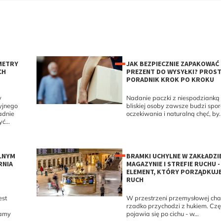
METRY
JAK BEZPIECZNIE ZAPAKOWAĆ
CH
PREZENT DO WYSYŁKI? PROS
PORADNIK KROK PO KROKU
y
Nadanie paczki z niespodzianką
yjnego
bliskiej osoby zawsze budzi spo
adnie
oczekiwania i naturalną chęć, by..
ć...
ALNYM
BRAMKI UCHYLNE W ZAKŁADZI
RNIA
MAGAZYNIE I STREFIE RUCHU -
ELEMENT, KTÓRY PORZĄDKUJ
RUCH
est
W przestrzeni przemysłowej ch
rzadko przychodzi z hukiem. Czę
lamy
pojawia się po cichu - w...