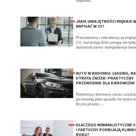
zapada...
JAKIE UMIEJĘTNOŚCI MIĘKKIE 
NAPISAĆ W CV?
Pracodawcy i rekruterzy, przeglą
CV, zwracają dziś uwagę nie tylk
doświadczenie i kompetencje tward
AUTO W RADOMIU: LEASING, RA
UTRATA ZNIŻEK: PRAKTYCZNY
PRZEWODNIK DLA KIEROWCÓW
Radomscy kierowcy coraz częściej
po leasing jako sposób na nowe a
Brzmi prosto -...
DLACZEGO MINIMALISTYCZNE 
I FARTUCHY PODBIJAJĄ KLINIKI
ROKU?