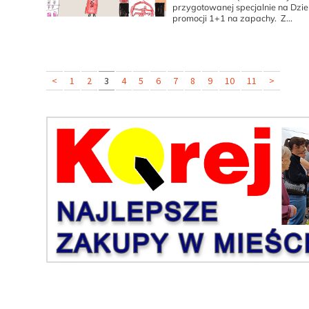
przygotowanej specjalnie na Dz
promocji 1+1 na zapachy. Z...
<
1
2
3
4
5
6
7
8
9
10
11
>