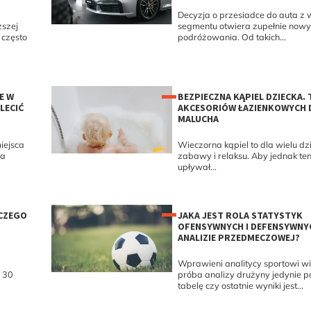
Decyzja o przesiadce do auta z
ższej
segmentu otwiera zupełnie now
 często
podróżowania. Od takich...
E W
BEZPIECZNA KĄPIEL DZIECKA. 
LECIĆ
AKCESORIÓW ŁAZIENKOWYCH 
MALUCHA
iejsca
Wieczorna kąpiel to dla wielu dz
ga
zabawy i relaksu. Aby jednak t
upływał...
PCZEGO
JAKA JEST ROLA STATYSTYK
OFENSYWNYCH I DEFENSYWNY
ANALIZIE PRZEDMECZOWEJ?
Wprawieni analitycy sportowi w
 30
próba analizy drużyny jedynie 
tabelę czy ostatnie wyniki jest...