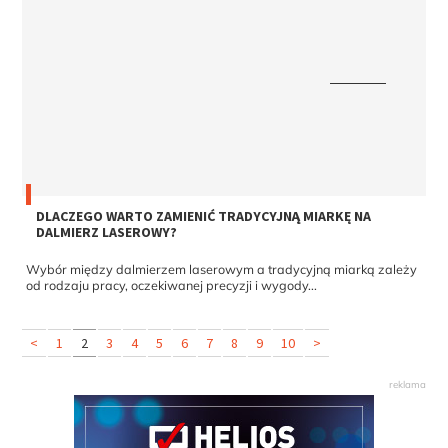
DLACZEGO WARTO ZAMIENIĆ TRADYCYJNĄ MIARKĘ NA
DALMIERZ LASEROWY?
Wybór między dalmierzem laserowym a tradycyjną miarką zależy
od rodzaju pracy, oczekiwanej precyzji i wygody...
<
1
2
3
4
5
6
7
8
9
10
>