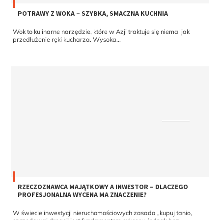
POTRAWY Z WOKA – SZYBKA, SMACZNA KUCHNIA
Wok to kulinarne narzędzie, które w Azji traktuje się niemal jak
przedłużenie ręki kucharza. Wysoka...
RZECZOZNAWCA MAJĄTKOWY A INWESTOR – DLACZEGO
PROFESJONALNA WYCENA MA ZNACZENIE?
W świecie inwestycji nieruchomościowych zasada „kupuj tanio,
sprzedawaj drogo” jest fundamentem sukcesu, jednak bez