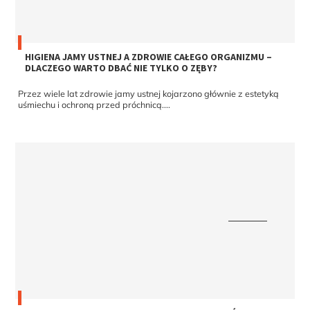
HIGIENA JAMY USTNEJ A ZDROWIE CAŁEGO ORGANIZMU –
DLACZEGO WARTO DBAĆ NIE TYLKO O ZĘBY?
Przez wiele lat zdrowie jamy ustnej kojarzono głównie z estetyką
uśmiechu i ochroną przed próchnicą....
ZMIANY PRAWNE I PODATKOWE W NIERUCHOMOŚCIACH 2026