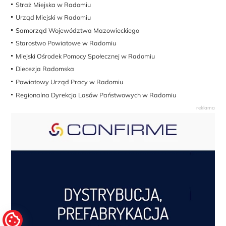
Urząd Miejski w Radomiu
Samorząd Województwa Mazowieckiego
Starostwo Powiatowe w Radomiu
Miejski Ośrodek Pomocy Społecznej w Radomiu
Diecezja Radomska
Powiatowy Urząd Pracy w Radomiu
Regionalna Dyrekcja Lasów Państwowych w Radomiu