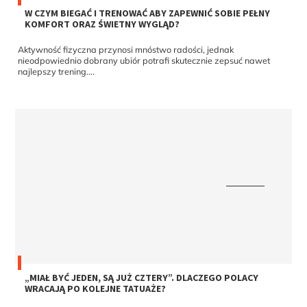
W CZYM BIEGAĆ I TRENOWAĆ ABY ZAPEWNIĆ SOBIE PEŁNY
KOMFORT ORAZ ŚWIETNY WYGLĄD?
Aktywność fizyczna przynosi mnóstwo radości, jednak
nieodpowiednio dobrany ubiór potrafi skutecznie zepsuć nawet
najlepszy trening....
„MIAŁ BYĆ JEDEN, SĄ JUŻ CZTERY”. DLACZEGO POLACY
WRACAJĄ PO KOLEJNE TATUAŻE?
– Obiecałem sobie, że zrobię tylko jeden. Dzisiaj mam cztery i