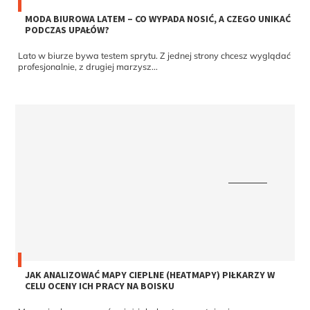
MODA BIUROWA LATEM – CO WYPADA NOSIĆ, A CZEGO UNIKAĆ
PODCZAS UPAŁÓW?
Lato w biurze bywa testem sprytu. Z jednej strony chcesz wyglądać
profesjonalnie, z drugiej marzysz...
JAK ANALIZOWAĆ MAPY CIEPLNE (HEATMAPY) PIŁKARZY W
CELU OCENY ICH PRACY NA BOISKU
Mapy cieplne, znane również jako heatmapy, stają się coraz