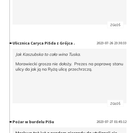
ZGŁOŚ
Ulicznica Caryca PiSda z Grójca .
2023-07-26 23:30:33
Jak Kaszubska to cała wina Tuska.
Morawiecki grosza nie dołoży. Prezes na poprawę stanu
ulicy da jak ją na Ryżą ulicę przechrzczą.
ZGŁOŚ
Pożar w burdelu PiSu
2023-07-27 01:45:12
Moskwa też już z prądem nierządu do utylizacji się