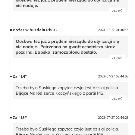
nie nadaje.
ZGŁOŚ
Pożar w burdelu PiSu .
2023-07-27 01:46:35
Moskwa też już z prądem nierządu do utylizacji się
nie nadaje. Potrzebna na gwałt ochotnicza straż
pożarna. Babsko samozapłonu dostało.
ZGŁOŚ
Za "14"
2023-07-27 02:44:08
Trzeba było Suskiego zapytać czyja jest dzisiaj policja.
Bijące Naród
serce Kaczyńskiego z partii PiS.
ZGŁOŚ
Za "13"
2023-07-27 02:44:23
Trzeba było Suskiego zapytać czyja jest dzisiaj policja.
Bijące Naród
serce Kaczyńskiego z partii PiS.