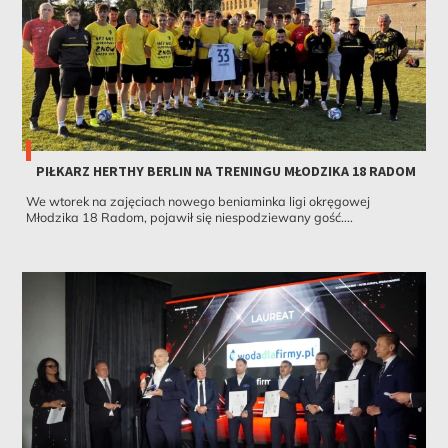
PIŁKARZ HERTHY BERLIN NA TRENINGU MŁODZIKA 18 RADOM
We wtorek na zajęciach nowego beniaminka ligi okręgowej
Młodzika 18 Radom, pojawił się niespodziewany gość....