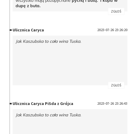
wszystko mają pozapychane
pychą i butą. I kopa w
dupę z buta.
ZGŁOŚ
Ulicznica Caryca
2023-07-26 23:26:20
Jak Kaszubska to cała wina Tuska.
ZGŁOŚ
Ulicznica Caryca PiSda z Grójca
2023-07-26 23:26:43
Jak Kaszubska to cała wina Tuska.