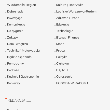
Wiadomości Region
Kultura | Rozrywka
Dobre rady
Lotnisko Warszawa-Radom
Inwestycje
Zdrowie i Uroda
Komunikacja
Edukacja
Na sygnale
Technologie
Zakupy
Biznes i Finanse
Dom i wnętrza
Moda
Technika i Motoryzacja
Praca
Będzie się działo
Polityka
Pomagamy
Ciekawe
Podróże
BĄDŹ FIT
Kuchnia i Gastronomia
Ogłoszenia
Konkursy
POGODA W RADOMIU
REDAKCJA