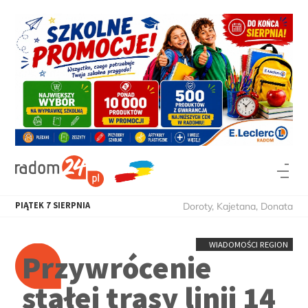
PIĄTEK
7
SIERPNIA
Doroty, Kajetana, Donata
WIADOMOŚCI REGION
Przywrócenie
stałej trasy linii 14