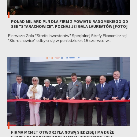
PONAD MILIARD PLN DLA FIRM Z POWIATU RADOMSKIEGO OD
SSE "STARACHOWICE". POZNAJ JE! GALA LAUREATÓW [FOTO]
Pierwsza Gala "Strefa Inwestorów" Specjalnej Strefy Ekonomicznej
"Starachowice" odbyła się w poniedziałek 15 czerwca w...
FIRMA MCMET OTWORZYŁA NOWĄ SIEDZIBĘ I MA DUŻE