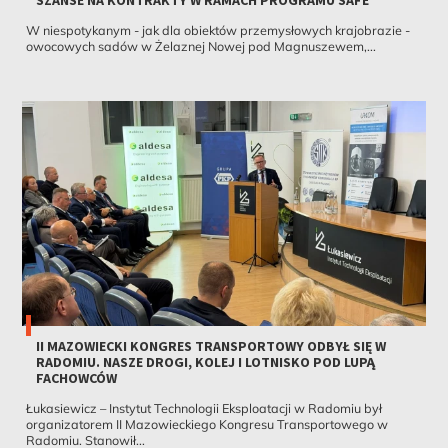
SZANSE NA KONTRAKTY W RAMACH PROGRAMU SAFE
W niespotykanym - jak dla obiektów przemysłowych krajobrazie -
owocowych sadów w Żelaznej Nowej pod Magnuszewem,...
II MAZOWIECKI KONGRES TRANSPORTOWY ODBYŁ SIĘ W
RADOMIU. NASZE DROGI, KOLEJ I LOTNISKO POD LUPĄ
FACHOWCÓW
Łukasiewicz – Instytut Technologii Eksploatacji w Radomiu był
organizatorem II Mazowieckiego Kongresu Transportowego w
Radomiu. Stanowił...