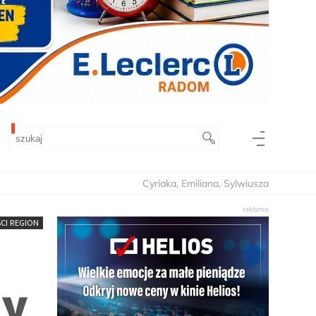
Cyriaka, Emiliana, Sylwiusza
CI REGION
ty