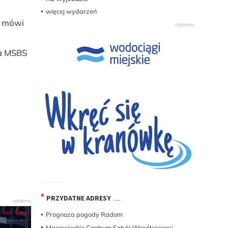
więcej wydarzeń
- mówi
ka MSBS
PRZYDATNE ADRESY
Prognoza pogody Radom
Mazowieckie Centrum Sztuki Współczesnej