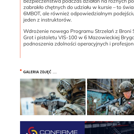
bezpieczeństwa podczas działań na różnych poz
zabrakło chętnych do udziału w kursie – to świa
6MBOT, ale również odpowiedzialnym podejściu
jeden z instruktorów.
Wdrożenie nowego Programu Strzelań z Broni Str
Grot i pistoletu VIS-100 w 6 Mazowieckiej Bryga
podnoszenia zdolności operacyjnych i profesjona
GALERIA ZDJĘĆ