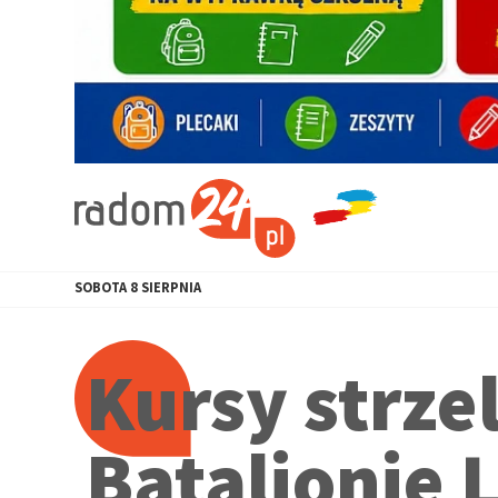
SOBOTA
8
SIERPNIA
Kursy strze
Batalionie 