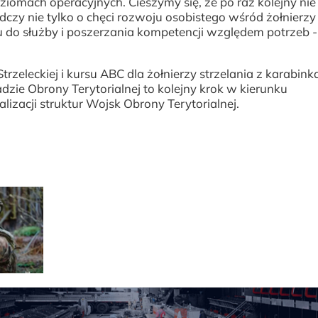
iomach operacyjnych. Cieszymy się, że po raz kolejny nie
dczy nie tylko o chęci rozwoju osobistego wśród żołnierzy
 do służby i poszerzania kompetencji względem potrzeb 
zeleckiej i kursu ABC dla żołnierzy strzelania z karabin
dzie Obrony Terytorialnej to kolejny krok w kierunku
lizacji struktur Wojsk Obrony Terytorialnej.