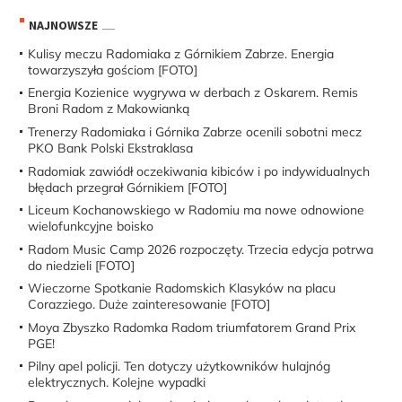
NAJNOWSZE
Kulisy meczu Radomiaka z Górnikiem Zabrze. Energia
towarzyszyła gościom [FOTO]
Energia Kozienice wygrywa w derbach z Oskarem. Remis
Broni Radom z Makowianką
Trenerzy Radomiaka i Górnika Zabrze ocenili sobotni mecz
PKO Bank Polski Ekstraklasa
Radomiak zawiódł oczekiwania kibiców i po indywidualnych
błędach przegrał Górnikiem [FOTO]
Liceum Kochanowskiego w Radomiu ma nowe odnowione
wielofunkcyjne boisko
Radom Music Camp 2026 rozpoczęty. Trzecia edycja potrwa
do niedzieli [FOTO]
Wieczorne Spotkanie Radomskich Klasyków na placu
Corazziego. Duże zainteresowanie [FOTO]
Moya Zbyszko Radomka Radom triumfatorem Grand Prix
PGE!
Pilny apel policji. Ten dotyczy użytkowników hulajnóg
elektrycznych. Kolejne wypadki