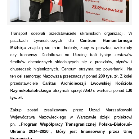
Transport odebrali przedstawiciele ukraińskich organizacji. W
paczkach żywnościowych dla
Centrum Humanitarnego
Miżhirja
znajdują się m.in. herbaty, zupy w proszku, czekolady
czy konserwy. Dodatkowo na Ukrainę trafi tysiąc zestawów
środków chemicznych składających się z proszków, płynów i
chusteczek higienicznych. Centrum otrzyma też powerbanki. Na
ten cel samorząd Mazowsza przeznaczył ponad
200 tys. zł.
Z kolei
przedstawiciele
Caritas Archidiecezji Lwowskiej Kościoła
Rzymskokatolickiego
otrzymali sprzęt AGD o wartości ponad
130
tys. zł.
Zakup został zrealizowany przez Urząd Marszałkowski
Województwa Mazowieckiego w Warszawie dzięki projektowi
pn.
„Program Współpracy Transgranicznej Polska–Białoruś–
Ukraina 2014–2020”, który jest finansowany przez Unię
Europejską.