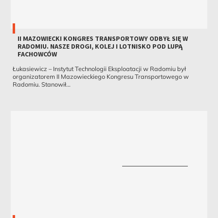
II MAZOWIECKI KONGRES TRANSPORTOWY ODBYŁ SIĘ W
RADOMIU. NASZE DROGI, KOLEJ I LOTNISKO POD LUPĄ
FACHOWCÓW
Łukasiewicz – Instytut Technologii Eksploatacji w Radomiu był
organizatorem II Mazowieckiego Kongresu Transportowego w
Radomiu. Stanowił...