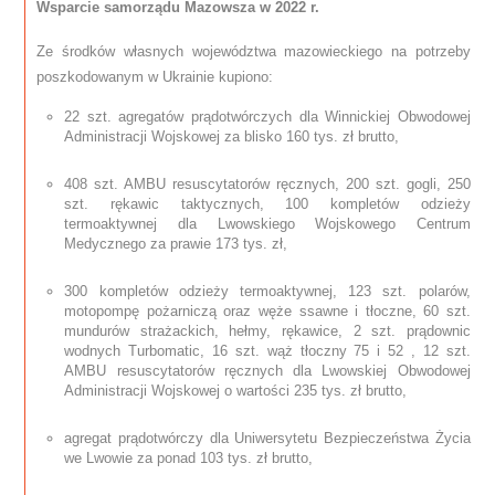
Wsparcie samorządu Mazowsza w 2022 r.
Ze środków własnych województwa mazowieckiego na potrzeby
poszkodowanym w Ukrainie kupiono:
22 szt. agregatów prądotwórczych dla Winnickiej Obwodowej
Administracji Wojskowej za blisko 160 tys. zł brutto,
408 szt. AMBU resuscytatorów ręcznych, 200 szt. gogli, 250
szt. rękawic taktycznych, 100 kompletów odzieży
termoaktywnej dla Lwowskiego Wojskowego Centrum
Medycznego za prawie 173 tys. zł,
300 kompletów odzieży termoaktywnej, 123 szt. polarów,
motopompę pożarniczą oraz węże ssawne i tłoczne, 60 szt.
mundurów strażackich, hełmy, rękawice, 2 szt. prądownic
wodnych Turbomatic, 16 szt. wąż tłoczny 75 i 52 , 12 szt.
AMBU resuscytatorów ręcznych dla Lwowskiej Obwodowej
Administracji Wojskowej o wartości 235 tys. zł brutto,
agregat prądotwórczy dla Uniwersytetu Bezpieczeństwa Życia
we Lwowie za ponad 103 tys. zł brutto,