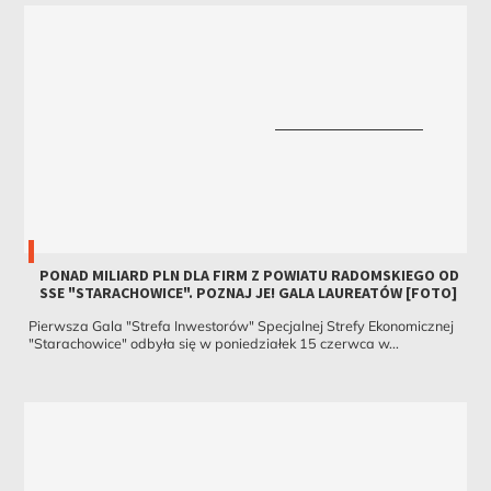
PONAD MILIARD PLN DLA FIRM Z POWIATU RADOMSKIEGO OD
SSE "STARACHOWICE". POZNAJ JE! GALA LAUREATÓW [FOTO]
Pierwsza Gala "Strefa Inwestorów" Specjalnej Strefy Ekonomicznej
"Starachowice" odbyła się w poniedziałek 15 czerwca w...