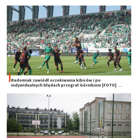
Radomiak zawiódł oczekiwania kibiców i po
indywidualnych błędach przegrał Górnikiem [FOTO]