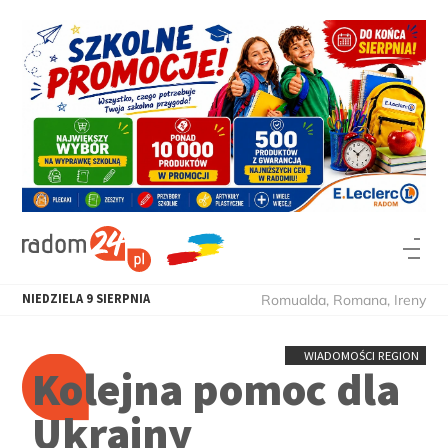
NIEDZIELA
9
SIERPNIA
Romualda, Romana, Ireny
WIADOMOŚCI REGION
Kolejna pomoc dla
Ukrainy