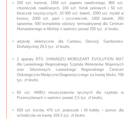
200 szt. karimat, 1950 szt. papieru nawilżonego, 960 szt.
chusteczek nawilżanych, 100 szt. łóżek polowych i 50 szt.
łóżeczek turystycznych, 10 000 szt. baterii, 2000 szt. mydeł w
kostce, 2000 szt. past i szczoteczek, 1000 latarek, 350
śpiworów, 600 kompletów odzieży termoaktywnej dla Centrum
Humanitarnego w Miżhirji o wartości ponad 200 tys. zł brutto,
artykuły elektryczne dla Caritasu Diecezji Samborsko-
Drohobyckiej 29,5 tys. zł brutto,
2 aparaty RTG SHIMADZU MOBILEART EVOLUTION MX7
dla Lwowskiego Regionalnego Szpitala Weteranów Wojennych
oraz Stłumionych Lwowskiego Regionalnego Centrum
Onkologiczno-Medyczno-
Diagnostycznego za kwotę blisko 700
tys. zł brutto,
60 szt. AMBU resuscytatorów ręcznych dla szpitala w
Przemyślanach o wartości prawie 3,5 tys. zł brutto,
659 szt. koców, 476 szt. poduszek i 34 kołdry – pomoc dla
uchodźców na kwotę 104,5 tys. zł brutto.