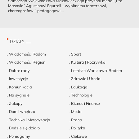
Samorząd Województwa Mazowieckiego przyznał medal „Pro
Masovia” Agustinowi Egurroli – wybitnemu tancerzowi,
choreografowi i pedagogowi,...
DZIAŁY
Wiadomości Radom
Sport
Wiadomości Region
Kultura | Rozrywka
Dobre rady
Lotnisko Warszawa-Radom
Inwestycje
Zdrowie i Uroda
Komunikacja
Edukacja
Na sygnale
Technologie
Zakupy
Biznes i Finanse
Dom i wnętrza
Moda
Technika i Motoryzacja
Praca
Będzie się działo
Polityka
Pomagamy
Ciekawe