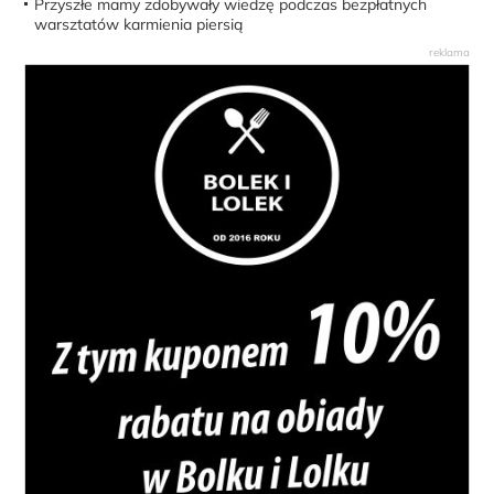
Przyszłe mamy zdobywały wiedzę podczas bezpłatnych
warsztatów karmienia piersią