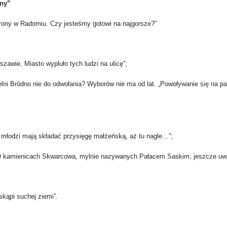
jny”
hrony w Radomiu. Czy jesteśmy gotowi na najgorsze?”
zawie. Miasto wypluło tych ludzi na ulicę”;
elni Bródno nie do odwołania? Wyborów nie ma od lat. „Powoływanie się na 
o młodzi mają składać przysięgę małżeńską, aż tu nagle…”;
! O kamienicach Skwarcowa, mylnie nazywanych Pałacem Saskim, jeszcze uwa
skąpi suchej ziemi”.