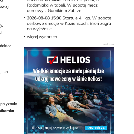
Radomiaka w tabeli. W sobotę mecz
ewizji
domowy z Górnikiem Zabrze
2026-08-08 15:00
Startuje 4. liga. W sobotę
derbowe emocje w Kozienicach. Broń zagra
y.
na wyjeździe
u
więcej wydarzeń
daktor
,
, ich
 przyznało
nikarska