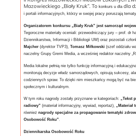
Mazowieckiego „Biały Kruk”. To
dla d
konkurs u dla
i portali informacyjnych, którzy w swojej pracy poruszają te
Organizatorem konkursu „Biały Kruk” jest samorząd woj
Tegoroczne materiały oceniali: przewodniczący jury – prof. dr h
Dziennikarstwa, Informacji i Bibliologii UW) oraz pozostali czło
Majcher
(dyrektor TVP3),
Tomasz Miłkowski
(szef oddziału w
naczelny Grupy Gremi Media, a wcześniej redaktor naczelny „Rz
Media lokalne pełnią nie tylko funkcję informacyjną i edukacyjn
monitorują decyzje władz samorządowych, opisują sukcesy, alarm
codziennych spraw. To dzięki nim mieszkańcy mogą być na bież
społecznym i kulturalnym.
W tym roku nagrody zostały przyznane w kategoriach:
„Tekst 
radiowy”
(materiał informacyjny, wywiad, reportaż),
„Materiał 
również
nagrody specjalne
za
propagowanie tematyki zdrowo
Osobowość Roku”
.
Dziennikarska Osobowość Roku