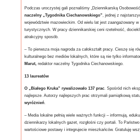
Podczas uroczystej gali poznaliśmy „Dziennikarską Osobowość
naczelny „Tygodnika Ciechanowskiego”
, jednej z najstars
województwie mazowieckim. Od wielu lat jest zaangażowany w
turystycznych. W pracy dziennikarskiej ceni rzetelność, docie
atrakcyjny sposób.
– To pierwsza moja nagroda za całokształt pracy. Cieszę się r
kulturalnego bez mediów lokalnych, które są nie tylko informat
Marut,
redaktor naczelny Tygodnika Ciechanowskiego.
13 laureatów
O „Białego Kruka” rywalizowało 137 prac
. Spośród nich eksp
najlepsze. Autorzy najlepszych prac otrzymali pamiątkową stat
wyróżnień
.
– Media lokalne pełnią wiele ważnych funkcji – informują, edu
dziennikarzy lokalnych gazet, rozgłośni czy portali. To Państwo
wartościowe postawy i integrujecie mieszkańców. Gratuluję w