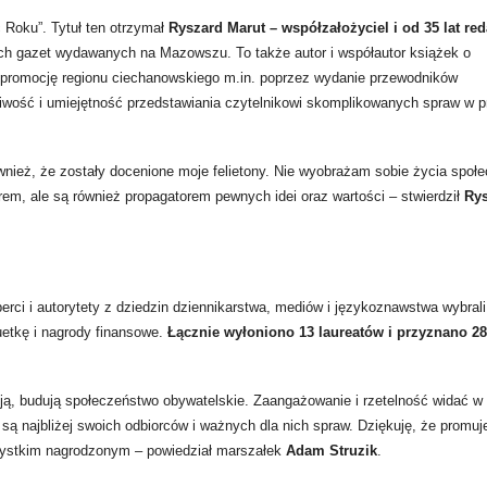
 Roku”. Tytuł ten otrzymał
Ryszard Marut – współzałożyciel i od 35 lat red
zych gazet wydawanych na Mazowszu. To także autor i współautor książek o
 promocję regionu ciechanowskiego m.in. poprzez wydanie przewodników
kliwość i umiejętność przedstawiania czytelnikowi skomplikowanych spraw w pr
ównież, że zostały docenione moje felietony. Nie wyobrażam sobie życia społe
orem, ale są również propagatorem pewnych idei oraz wartości – stwierdził
Ry
erci i autorytety z dziedzin dziennikarstwa, mediów i językoznawstwa wybrali
uetkę i nagrody finansowe.
Łącznie wyłoniono 13 laureatów i przyznano 2
kują, budują społeczeństwo obywatelskie. Zaangażowanie i rzetelność widać w
 są najbliżej swoich odbiorców i ważnych dla nich spraw. Dziękuję, że promuj
szystkim nagrodzonym – powiedział marszałek
Adam Struzik
.