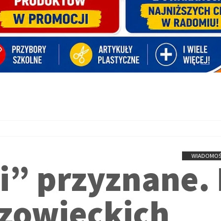
WIADOMOŚ
i” przyznane. 
zowieckich