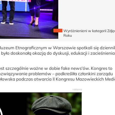
Wyróżnienieni w kategorii Zdję
Roku
uzeum Etnograficznym w Warszawie spotkali się dzienni
ło doskonałą okazją do dyskusji, edukacji i zacieśnienia
 jest szczególnie ważne w dobie fake news'ów. Kongres to
ozwiązywanie problemów – podkreśliła członkini zarządu
owska podczas otwarcia II Kongresu Mazowieckich Med