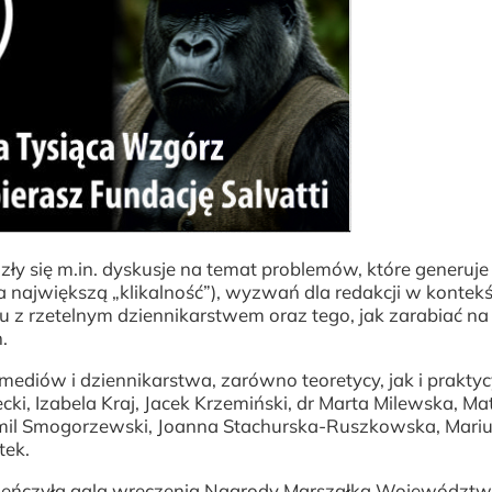
y się m.in. dyskusje na temat problemów, które generuje
 największą „klikalność”), wyzwań dla redakcji w kontekś
iu z rzetelnym dziennikarstwem oraz tego, jak zarabiać na
h.
mediów i dziennikarstwa, zarówno teoretycy, jak i praktyc
ki, Izabela Kraj, Jacek Krzemiński, dr Marta Milewska, Ma
mil Smogorzewski, Joanna Stachurska-Ruszkowska, Mari
tek.
wieńczyła gala wręczenia Nagrody Marszałka Województ