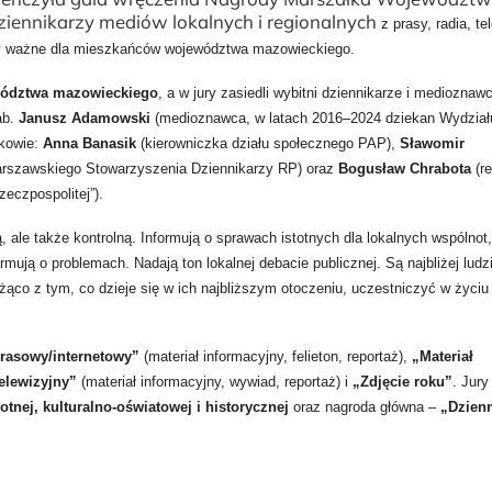
ziennikarzy mediów lokalnych i regionalnych
z prasy, radia, tel
maty ważne dla mieszkańców województwa mazowieckiego.
ewództwa mazowieckiego
, a w jury zasiedli wybitni dziennikarze i medioznawc
ab.
Janusz Adamowski
(medioznawca, w latach 2016–2024 dziekan Wydział
nkowie:
Anna Banasik
(kierowniczka działu społecznego PAP),
Sławomir
arszawskiego Stowarzyszenia Dziennikarzy RP) oraz
Bogusław Chrabota
(re
eczpospolitej”).
ą, ale także kontrolną. Informują o sprawach istotnych dla lokalnych wspólnot
ują o problemach. Nadają ton lokalnej debacie publicznej. Są najbliżej ludzi
ąco z tym, co dzieje się w ich najbliższym otoczeniu, uczestniczyć w życiu
prasowy/internetowy”
(materiał informacyjny, felieton, reportaż),
„Materiał
telewizyjny”
(materiał informacyjny, wywiad, reportaż) i
„Zdjęcie roku”
. Jury
tnej, kulturalno-oświatowej i historycznej
oraz nagroda główna –
„Dzien