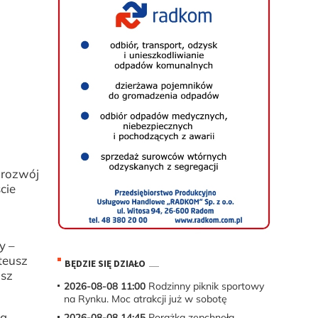
 rozwój
cie
y –
teusz
BĘDZIE SIĘ DZIAŁO
usz
2026-08-08 11:00
Rodzinny piknik sportowy
na Rynku. Moc atrakcji już w sobotę
wa
2026-08-08 14:45
Porażka zepchnęła