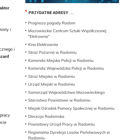
aktor
PRZYDATNE ADRESY
Prognoza pogody Radom
osty i
Mazowieckie Centrum Sztuki Współczesnej
"Eletrowna"
Kino Elektrownia
cznego i
Straż Pożarna w Radomiu
szard
Komenda Miejska Policji w Radomiu
Komenda Wojewódzka Policji w Radomiu
Straż Miejska w Radomiu
Urząd Miejski w Radomiu
Samorząd Województwa Mazowieckiego
8
Starostwo Powiatowe w Radomiu
Miejski Ośrodek Pomocy Społecznej w Radomiu
 pracy
Diecezja Radomska
ecie
Powiatowy Urząd Pracy w Radomiu
Regionalna Dyrekcja Lasów Państwowych w
Radomiu