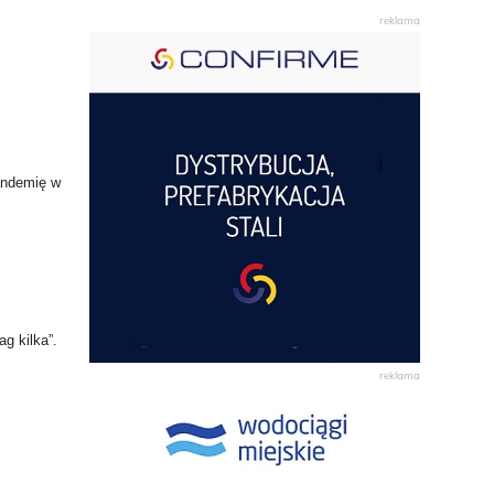
pandemię w
g kilka”.