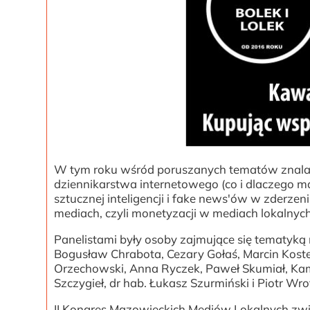
W tym roku wśród poruszanych tematów znalazł
dziennikarstwa internetowego (co i dlaczego ma
sztucznej inteligencji i fake news'ów w zderzen
mediach, czyli monetyzacji w mediach lokalnyc
Panelistami były osoby zajmujące się tematyką 
Bogusław Chrabota, Cezary Gołaś, Marcin Kostec
Orzechowski, Anna Ryczek, Paweł Skumiał, Ka
Szczygieł, dr hab. Łukasz Szurmiński i Piotr Wro
II Kongres Mazowieckich Mediów Lokalnych z