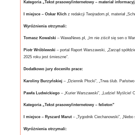
Kategoria „Tekst prasowy/internetowy – materiał informacy
I miejsce – Oskar Klich
z redakcji Twojradom.pl, materiał „Sc
Wyróżnienia otrzymali:
Tomasz Kowalski
– WawaNews.pl, „Im nie ziścił się sen o Wars
Piotr Wróblewski
– portal Raport Warszawski, „Zarząd spółdzi
2025 roku jest śmieszne”.
Dodatkowo jury doceniło prace:
Karoliny Burzyńskiej
– „Dziennik Płocki”, „Trwa ślub. Państw
Pawła Ludwickiego
– „Kurier Warszawski”, „Ludzie! Myślcie
Kategoria „Tekst prasowy/internetowy – felieton”
I miejsce
– Ryszard Marut
– „Tygodnik Ciechanowski”, „Niebo 
Wyróżnienia otrzymali: