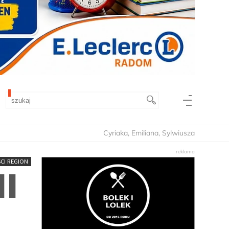
Cyriaka, Emiliana, Sylwiusza
CI REGION
II