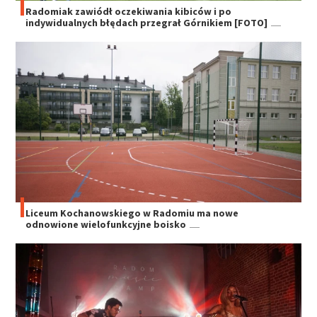
Radomiak zawiódł oczekiwania kibiców i po
indywidualnych błędach przegrał Górnikiem [FOTO]
Liceum Kochanowskiego w Radomiu ma nowe
odnowione wielofunkcyjne boisko