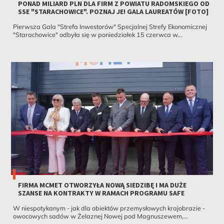
PONAD MILIARD PLN DLA FIRM Z POWIATU RADOMSKIEGO OD
SSE "STARACHOWICE". POZNAJ JE! GALA LAUREATÓW [FOTO]
Pierwsza Gala "Strefa Inwestorów" Specjalnej Strefy Ekonomicznej
"Starachowice" odbyła się w poniedziałek 15 czerwca w...
FIRMA MCMET OTWORZYŁA NOWĄ SIEDZIBĘ I MA DUŻE
SZANSE NA KONTRAKTY W RAMACH PROGRAMU SAFE
W niespotykanym - jak dla obiektów przemysłowych krajobrazie -
owocowych sadów w Żelaznej Nowej pod Magnuszewem,...