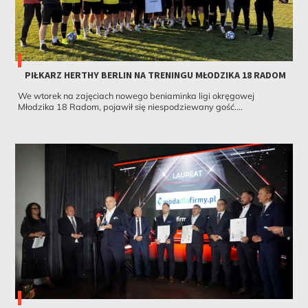
PIŁKARZ HERTHY BERLIN NA TRENINGU MŁODZIKA 18 RADOM
We wtorek na zajęciach nowego beniaminka ligi okręgowej
Młodzika 18 Radom, pojawił się niespodziewany gość....