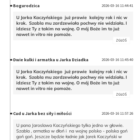
Bogurodzica
2026-03-16 11:44:41
U Jarka Kaczyńskiego już prawie kolejny rok i nic w
krok. Szabla mu zardzewiała pochwy nie widziała. I
idziesz Ty z takim na wojnę. O mój Boże im to już
nawet in vitro nie pomoże.
ZGŁOŚ
Dwie kulki i armatka u Jarka Dziadka
2026-03-16 11:45:40
U Jarka Kaczyńskiego już prawie kolejny rok i nic w
krok. Szabla mu zardzewiała pochwy nie widziała. I
idziesz Ty z takim na wojnę. O mój Boże im to już
nawet in vitro nie pomoże.
ZGŁOŚ
Cud u Jarka bez siły i miłości
2026-03-16 11:57:26
U pana Jaroslawa Kaczyńskiego tylko jedno w głowie.
Szabla , armatka w dłoń i na wojnę polsko - polska goń
goń goń. Jeszcze będzie ładnie jak Jarek Kaczyński w