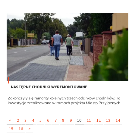
NASTĘPNE CHODNIKI WYREMONTOWANE
Zakończyły się remonty kolejnych trzech odcinków chodników. To
inwestycje zrealizowane w ramach projektu Miasto Przyjaznych...
<
2
3
4
5
6
7
8
9
10
11
12
13
14
15
16
>