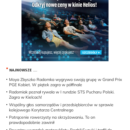
NAJNOWSZE
Moya Zbyszko Radomka wygrywa swoją grupę w Grand Prix
PGE Kobiet. W piątek zagra w półfinale
Radomiak poznał rywala w I rundzie STS Pucharu Polski.
Zagra w Kielcach!
Wspólny głos samorządów i przedsiębiorców w sprawie
kolejowego Korytarza Centralnego
Potrącenie rowerzysty na skrzyżowaniu. To on
prawdopodobnie zawinił
Poważny wypadek motocyklisty. Rozbił Suzuki i trafił do