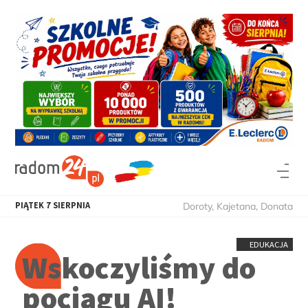
PIĄTEK
7
SIERPNIA
Doroty, Kajetana, Donata
EDUKACJA
Wskoczyliśmy do
pociągu AI!