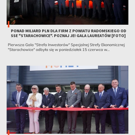
PONAD MILIARD PLN DLA FIRM Z POWIATU RADOMSKIEGO OD
SSE "STARACHOWICE". POZNAJ JE! GALA LAUREATÓW [FOTO]
Pierwsza Gala "Strefa Inwestorów" Specjalnej Strefy Ekonomicznej
"Starachowice" odbyła się w poniedziałek 15 czerwca w...