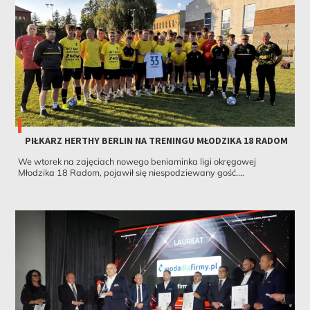
PIŁKARZ HERTHY BERLIN NA TRENINGU MŁODZIKA 18 RADOM
We wtorek na zajęciach nowego beniaminka ligi okręgowej
Młodzika 18 Radom, pojawił się niespodziewany gość....