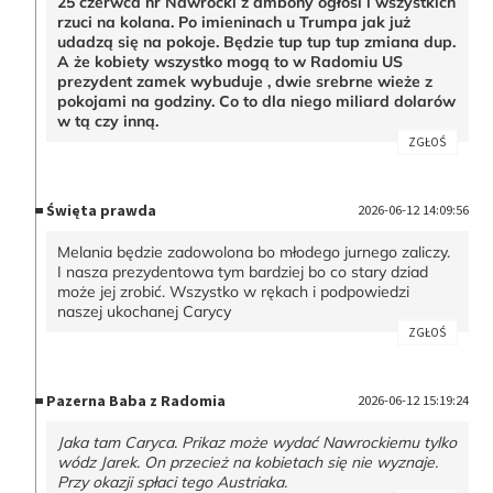
25 czerwca nr Nawrocki z ambony ogłosi i wszystkich
rzuci na kolana. Po imieninach u Trumpa jak już
udadzą się na pokoje. Będzie tup tup tup zmiana dup.
A że kobiety wszystko mogą to w Radomiu US
prezydent zamek wybuduje , dwie srebrne wieże z
pokojami na godziny. Co to dla niego miliard dolarów
w tą czy inną.
ZGŁOŚ
Święta prawda
2026-06-12 14:09:56
Melania będzie zadowolona bo młodego jurnego zaliczy.
I nasza prezydentowa tym bardziej bo co stary dziad
może jej zrobić. Wszystko w rękach i podpowiedzi
naszej ukochanej Carycy
ZGŁOŚ
Pazerna Baba z Radomia
2026-06-12 15:19:24
Jaka tam Caryca. Prikaz może wydać Nawrockiemu tylko
wódz Jarek. On przecież na kobietach się nie wyznaje.
Przy okazji spłaci tego Austriaka.