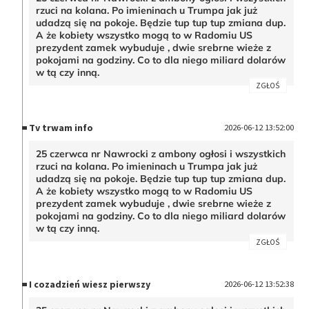
rzuci na kolana. Po imieninach u Trumpa jak już
udadzą się na pokoje. Będzie tup tup tup zmiana dup.
A że kobiety wszystko mogą to w Radomiu US
prezydent zamek wybuduje , dwie srebrne wieże z
pokojami na godziny. Co to dla niego miliard dolarów
w tą czy inną.
ZGŁOŚ
Tv trwam info
2026-06-12 13:52:00
25 czerwca nr Nawrocki z ambony ogłosi i wszystkich
rzuci na kolana. Po imieninach u Trumpa jak już
udadzą się na pokoje. Będzie tup tup tup zmiana dup.
A że kobiety wszystko mogą to w Radomiu US
prezydent zamek wybuduje , dwie srebrne wieże z
pokojami na godziny. Co to dla niego miliard dolarów
w tą czy inną.
ZGŁOŚ
I cozadzień wiesz pierwszy
2026-06-12 13:52:38