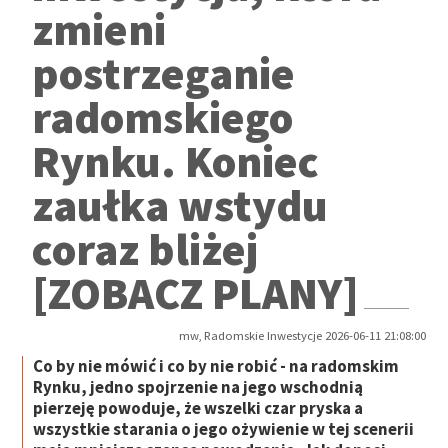
zmieni
postrzeganie
radomskiego
Rynku. Koniec
zaułka wstydu
coraz bliżej
[ZOBACZ PLANY]
mw, Radomskie Inwestycje 2026-06-11 21:08:00
Co by nie mówić i co by nie robić - na radomskim
Rynku, jedno spojrzenie na jego wschodnią
pierzeję powoduje, że wszelki czar pryska a
wszystkie starania o jego ożywienie w tej scenerii