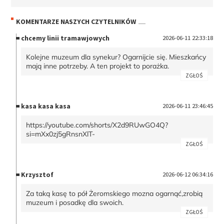
KOMENTARZE NASZYCH CZYTELNIKÓW
chcemy linii tramawjowych
2026-06-11 22:33:18
Kolejne muzeum dla synekur? Ogarnijcie się. Mieszkańcy
mają inne potrzeby. A ten projekt to porażka.
ZGŁOŚ
kasa kasa kasa
2026-06-11 23:46:45
https://youtube.com/shorts/X2d9RUwGO4Q?
si=mXx0zj5gRnsnXlT-
ZGŁOŚ
Krzysztof
2026-06-12 06:34:16
Za taką kasę to pół Żeromskiego mozna ogarnąć,zrobią
muzeum i posadkę dla swoich.
ZGŁOŚ