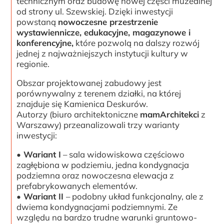
technicznym oraz budowę nowej części muzealnej
od strony ul. Szewskiej. Dzięki inwestycji
powstaną
nowoczesne przestrzenie
wystawiennicze, edukacyjne, magazynowe i
konferencyjne,
które pozwolą na dalszy rozwój
jednej z najważniejszych instytucji kultury w
regionie.
Obszar projektowanej zabudowy jest
porównywalny z terenem działki, na której
znajduje się Kamienica Deskurów.
Autorzy (biuro architektoniczne
mamArchitekci
z
Warszawy) przeanalizowali trzy warianty
inwestycji:
• Wariant I
– sala widowiskowa częściowo
zagłębiona w podziemiu, jedna kondygnacja
podziemna oraz nowoczesna elewacja z
prefabrykowanych elementów.
• Wariant II
– podobny układ funkcjonalny, ale z
dwiema kondygnacjami podziemnymi. Ze
względu na bardzo trudne warunki gruntowo-