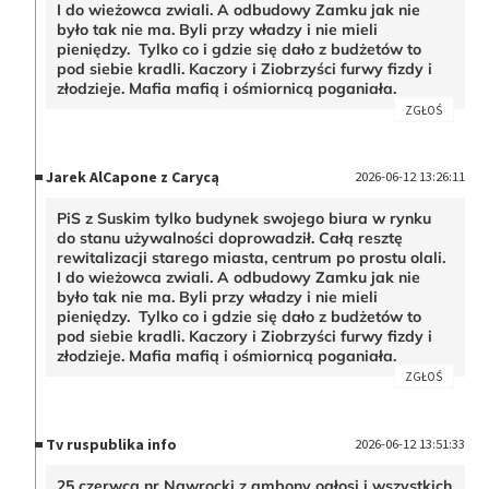
I do wieżowca zwiali. A odbudowy Zamku jak nie
było tak nie ma. Byli przy władzy i nie mieli
pieniędzy. Tylko co i gdzie się dało z budżetów to
pod siebie kradli. Kaczory i Ziobrzyści furwy fizdy i
złodzieje. Mafia mafią i ośmiornicą poganiała.
ZGŁOŚ
Jarek AlCapone z Carycą
2026-06-12 13:26:11
PiS z Suskim tylko budynek swojego biura w rynku
do stanu używalności doprowadził. Całą resztę
rewitalizacji starego miasta, centrum po prostu olali.
I do wieżowca zwiali. A odbudowy Zamku jak nie
było tak nie ma. Byli przy władzy i nie mieli
pieniędzy. Tylko co i gdzie się dało z budżetów to
pod siebie kradli. Kaczory i Ziobrzyści furwy fizdy i
złodzieje. Mafia mafią i ośmiornicą poganiała.
ZGŁOŚ
Tv ruspublika info
2026-06-12 13:51:33
25 czerwca nr Nawrocki z ambony ogłosi i wszystkich