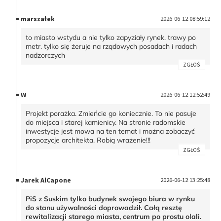
marszałek
2026-06-12 08:59:12
to miasto wstydu a nie tylko zapyziały rynek. trawy po
metr. tylko się żeruje na rządowych posadach i radach
nadzorczych
ZGŁOŚ
W
2026-06-12 12:52:49
Projekt porażka. Zmieńcie go koniecznie. To nie pasuje
do miejsca i starej kamienicy. Na stronie radomskie
inwestycje jest mowa na ten temat i można zobaczyć
propozycje architekta. Robią wrażenie!!!
ZGŁOŚ
Jarek AlCapone
2026-06-12 13:25:48
PiS z Suskim tylko budynek swojego biura w rynku
do stanu używalności doprowadził. Całą resztę
rewitalizacji starego miasta, centrum po prostu olali.