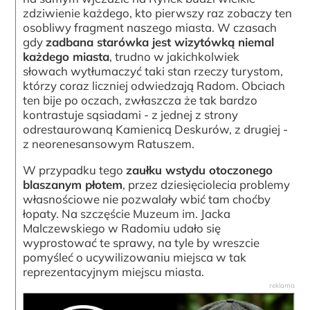
zdziwienie każdego, kto pierwszy raz zobaczy ten
osobliwy fragment naszego miasta. W czasach
gdy
zadbana starówka jest wizytówką niemal
każdego miasta
, trudno w jakichkolwiek
słowach wytłumaczyć taki stan rzeczy turystom,
którzy coraz liczniej odwiedzają Radom. Obciach
ten bije po oczach, zwłaszcza że tak bardzo
kontrastuje sąsiadami - z jednej z strony
odrestaurowaną Kamienicą Deskurów, z drugiej -
z neorenesansowym Ratuszem.
W przypadku tego
zaułku wstydu otoczonego
blaszanym płotem
, przez dziesięciolecia problemy
własnościowe nie pozwalały wbić tam choćby
łopaty. Na szczęście Muzeum im. Jacka
Malczewskiego w Radomiu udało się
wyprostować te sprawy, na tyle by wreszcie
pomyśleć o ucywilizowaniu miejsca w tak
reprezentacyjnym miejscu miasta.