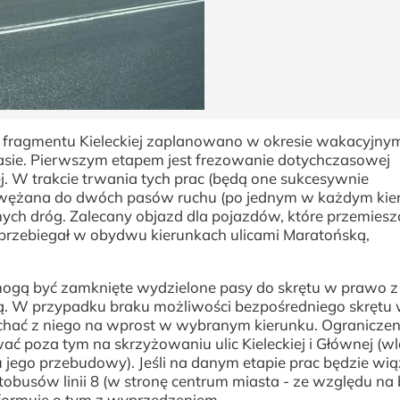
 fragmentu Kieleckiej zaplanowano w okresie wakacyjny
asie. Pierwszym etapem jest frezowanie dotychczasowej
j. W trakcie trwania tych prac (będą one sukcesywnie
 zwężana do dwóch pasów ruchu (po jednym w każdym kier
nych dróg. Zalecany objazd dla pojazdów, które przemiesz
e przebiegał w obydwu kierunkach ulicami Maratońską,
ogą być zamknięte wydzielone pasy do skrętu w prawo z 
cką. W przypadku braku możliwości bezpośredniego skrętu
echać z niego na wprost w wybranym kierunku. Ograniczen
poza tym na skrzyżowaniu ulic Kieleckiej i Głównej (wlo
jego przebudowy). Jeśli na danym etapie prac będzie wiąz
obusów linii 8 (w stronę centrum miasta - ze względu na
nformuje o tym z wyprzedzeniem.