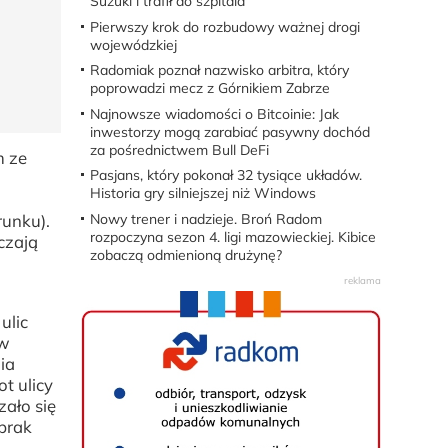
Suzuki i trafił do szpitala
Pierwszy krok do rozbudowy ważnej drogi
wojewódzkiej
Radomiak poznał nazwisko arbitra, który
poprowadzi mecz z Górnikiem Zabrze
Najnowsze wiadomości o Bitcoinie: Jak
inwestorzy mogą zarabiać pasywny dochód
za pośrednictwem Bull DeFi
m ze
Pasjans, który pokonał 32 tysiące układów.
Historia gry silniejszej niż Windows
Nowy trener i nadzieje. Broń Radom
unku).
rozpoczyna sezon 4. ligi mazowieckiej. Kibice
czają
zobaczą odmienioną drużynę?
ulic
 w
ia
t ulicy
ało się
 brak