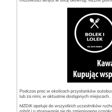
Podczas prac w okolicach przystanków autobusy 
lub za nimi, w aktualnie dostępnych miejscach.
MZDiK apeluje do wszystkich uczestników ruch
robót i o stosowanie się do zmienionego ozn