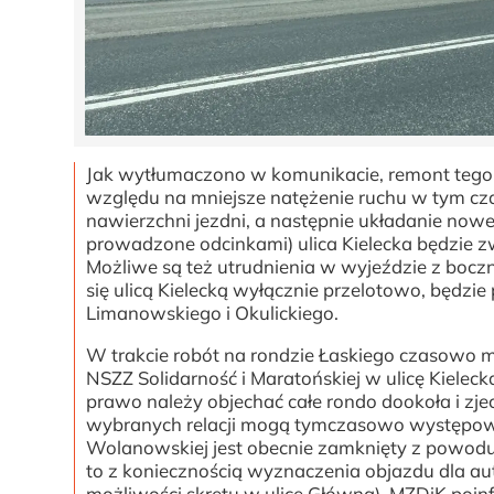
Jak wytłumaczono w komunikacie, remont tego
względu na mniejsze natężenie ruchu w tym cz
nawierzchni jezdni, a następnie układanie nowe
prowadzone odcinkami) ulica Kielecka będzie
Możliwe są też utrudnienia w wyjeździe z bocz
się ulicą Kielecką wyłącznie przelotowo, będzi
Limanowskiego i Okulickiego.
W trakcie robót na rondzie Łaskiego czasowo m
NSZZ Solidarność i Maratońskiej w ulicę Kiele
prawo należy objechać całe rondo dookoła i zj
wybranych relacji mogą tymczasowo występować 
Wolanowskiej jest obecnie zamknięty z powodu 
to z koniecznością wyznaczenia objazdu dla aut
możliwości skrętu w ulicę Główną). MZDiK poi