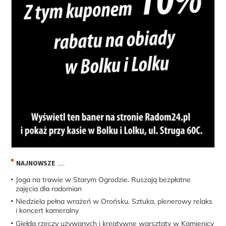
NAJNOWSZE
Joga na trawie w Starym Ogrodzie. Ruszają bezpłatne
zajęcia dla radomian
Niedziela pełna wrażeń w Orońsku. Sztuka, plenerowy relaks
i koncert kameralny
Giełda rzeczy używanych i kreatywne warsztaty w Kamienicy