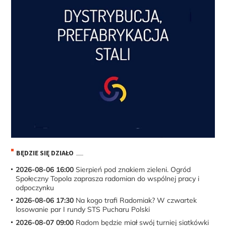
BĘDZIE SIĘ DZIAŁO
2026-08-06 16:00
Sierpień pod znakiem zieleni. Ogród
Społeczny Topola zaprasza radomian do wspólnej pracy i
odpoczynku
2026-08-06 17:30
Na kogo trafi Radomiak? W czwartek
losowanie par I rundy STS Pucharu Polski
2026-08-07 09:00
Radom będzie miał swój turniej siatkówki