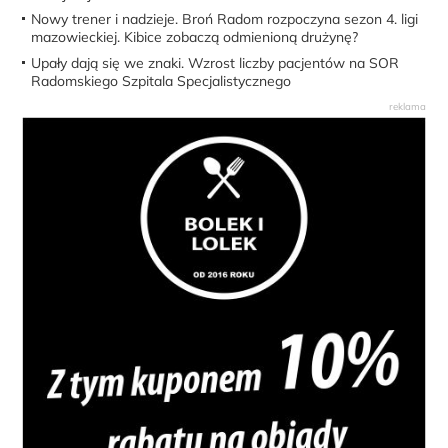
Nowy trener i nadzieje. Broń Radom rozpoczyna sezon 4. ligi
mazowieckiej. Kibice zobaczą odmienioną drużynę?
Upały dają się we znaki. Wzrost liczby pacjentów na SOR
Radomskiego Szpitala Specjalistycznego