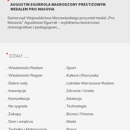
AUGUSTIN EGURROLA NAGRODZONY PRESTIŻOWYM
MEDALEM PRO MASOVIA
Samorząd Województwa Mazowieckiego przyznał medal „Pro
Masovia” Agustinowi Egurroli – wybitnemu tancerzowi,
choreografowi i pedagogowi,...
DZIAŁY
Wiadomości Radom
Sport
Wiadomości Region
Kultura | Rozrywka
Dobre rady
Lotnisko Warszawa-Radom
Inwestycje
Zdrowie i Uroda
Komunikacja
Edukacja
Na sygnale
Technologie
Zakupy
Biznes i Finanse
Dom i wnętrza
Moda
Technika i Motoryzacja
Praca