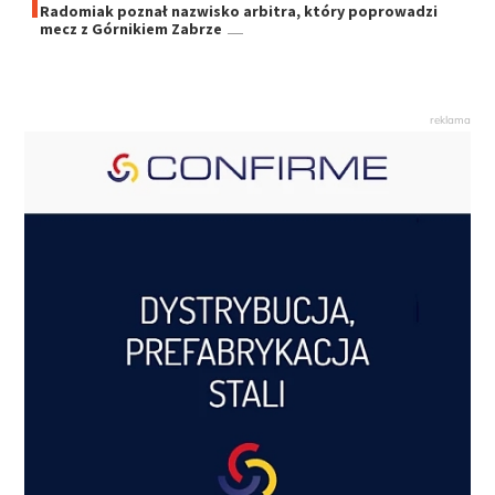
Radomiak poznał nazwisko arbitra, który poprowadzi
mecz z Górnikiem Zabrze