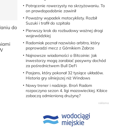
Potrącenie rowerzysty na skrzyżowaniu. To
on prawdopodobnie zawinił
Poważny wypadek motocyklisty. Rozbił
Suzuki i trafił do szpitala
daniu do
Pierwszy krok do rozbudowy ważnej drogi
wojewódzkiej
Radomiak poznał nazwisko arbitra, który
niami
poprowadzi mecz z Górnikiem Zabrze
 W
Najnowsze wiadomości o Bitcoinie: Jak
inwestorzy mogą zarabiać pasywny dochód
za pośrednictwem Bull DeFi
Pasjans, który pokonał 32 tysiące układów.
Historia gry silniejszej niż Windows
Nowy trener i nadzieje. Broń Radom
rozpoczyna sezon 4. ligi mazowieckiej. Kibice
zobaczą odmienioną drużynę?