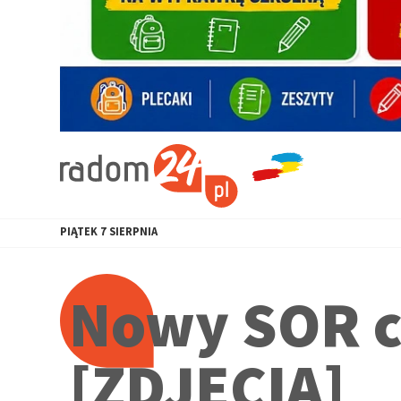
PIĄTEK
7
SIERPNIA
Nowy SOR co
[ZDJĘCIA]