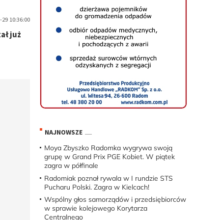
-29 10:36:00
ał już
NAJNOWSZE
Moya Zbyszko Radomka wygrywa swoją
grupę w Grand Prix PGE Kobiet. W piątek
zagra w półfinale
Radomiak poznał rywala w I rundzie STS
Pucharu Polski. Zagra w Kielcach!
Wspólny głos samorządów i przedsiębiorców
w sprawie kolejowego Korytarza
Centralnego