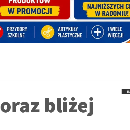
I
raz bliżej