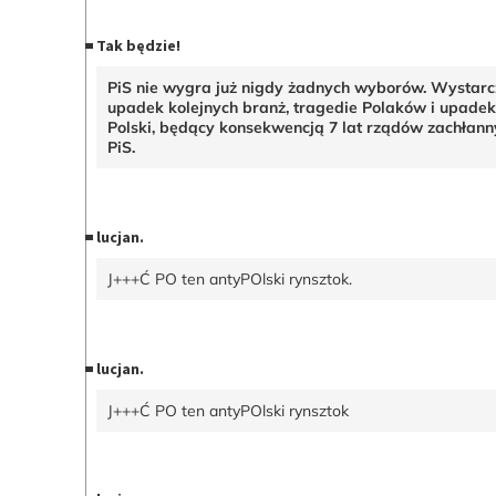
Tak będzie!
PiS nie wygra już nigdy żadnych wyborów. Wystar
upadek kolejnych branż, tragedie Polaków i upade
Polski, będący konsekwencją 7 lat rządów zachłann
PiS.
lucjan.
J+++Ć PO ten antyPOlski rynsztok.
lucjan.
J+++Ć PO ten antyPOlski rynsztok