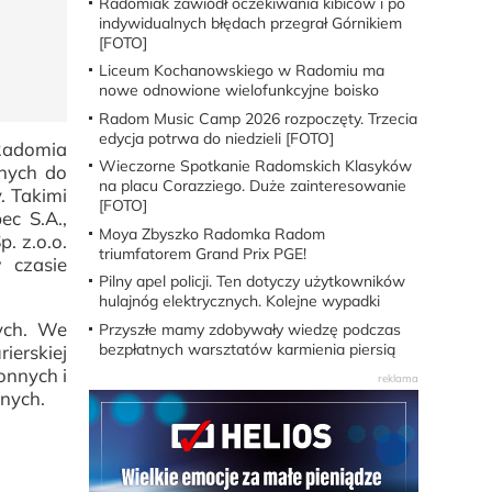
Radomiak zawiódł oczekiwania kibiców i po
indywidualnych błędach przegrał Górnikiem
[FOTO]
Liceum Kochanowskiego w Radomiu ma
nowe odnowione wielofunkcyjne boisko
Radom Music Camp 2026 rozpoczęty. Trzecia
edycja potrwa do niedzieli [FOTO]
Radomia
Wieczorne Spotkanie Radomskich Klasyków
dnych do
na placu Corazziego. Duże zainteresowanie
. Takimi
[FOTO]
ec S.A.,
Moya Zbyszko Radomka Radom
. z.o.o.
triumfatorem Grand Prix PGE!
 czasie
Pilny apel policji. Ten dotyczy użytkowników
hulajnóg elektrycznych. Kolejne wypadki
ych. We
Przyszłe mamy zdobywały wiedzę podczas
bezpłatnych warsztatów karmienia piersią
ierskiej
onnych i
nych.