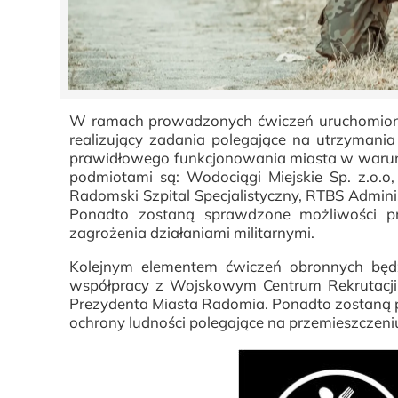
W ramach prowadzonych ćwiczeń uruchomiony
realizujący zadania polegające na utrzymani
prawidłowego funkcjonowania miasta w warunk
podmiotami są: Wodociągi Miejskie Sp. z.o.o
Radomski Szpital Specjalistyczny, RTBS Administ
Ponadto zostaną sprawdzone możliwości pra
zagrożenia działaniami militarnymi.
Kolejnym elementem ćwiczeń obronnych będzi
współpracy z Wojskowym Centrum Rekrutacji w
Prezydenta Miasta Radomia. Ponadto zostaną 
ochrony ludności polegające na przemieszczen