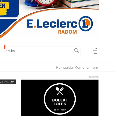
Romualda, Romana, Ireny
CI RADOM