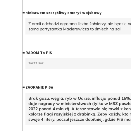
niebawem szczęśliwy emeryt wojskowy
Z armii odchodzi ogromna liczba żołnierzy, nie będzie n
sama partyzantka Macierewicza to śmiech na sali
RADOM To PiS
***** ***
ZAORANIE PiSu
Brak gazu, węgla, ryb w Odrze, inflacja ponad 16%
daje nagrody w ministerstwach (tylko w MSZ poszł
2022 ponad 4 mln zł). A teraz stawia się ławki z ko
kolorze flagi rosyjskiej z drabinką. Żeby każdy, kto 
swoje 4 litery, poczuł jeszcze dobitniej, gdzie PiS m