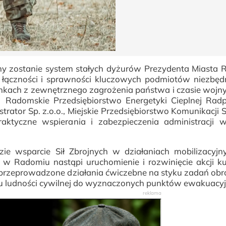
 zostanie system stałych dyżurów Prezydenta Miasta 
a łączności i sprawności kluczowych podmiotów niezbę
ach z zewnętrznego zagrożenia państwa i czasie wojny
, Radomskie Przedsiębiorstwo Energetyki Cieplnej Radp
rator Sp. z.o.o., Miejskie Przedsiębiorstwo Komunikacji Sp
ktyczne wspierania i zabezpieczenia administracji w
e wsparcie Sił Zbrojnych w działaniach mobilizacyjn
 Radomiu nastąpi uruchomienie i rozwinięcie akcji kur
przeprowadzone działania ćwiczebne na styku zadań obr
iu ludności cywilnej do wyznaczonych punktów ewakuacyj