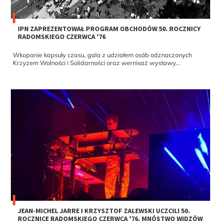
IPN ZAPREZENTOWAŁ PROGRAM OBCHODÓW 50. ROCZNICY
RADOMSKIEGO CZERWCA '76
Wkopanie kapsuły czasu, gala z udziałem osób odznaczonych
Krzyżem Wolności i Solidarności oraz wernisaż wystawy...
JEAN-MICHEL JARRE I KRZYSZTOF ZALEWSKI UCZCILI 50.
ROCZNICĘ RADOMSKIEGO CZERWCA '76. MNÓSTWO WIDZÓW