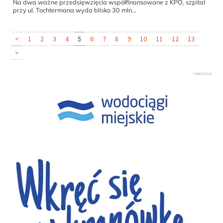
Na dwa ważne przedsięwzięcia współfinansowane z KPO, szpital
przy ul. Tochtermana wyda blisko 30 mln...
<
1
2
3
4
5
6
7
8
9
10
11
12
13
>