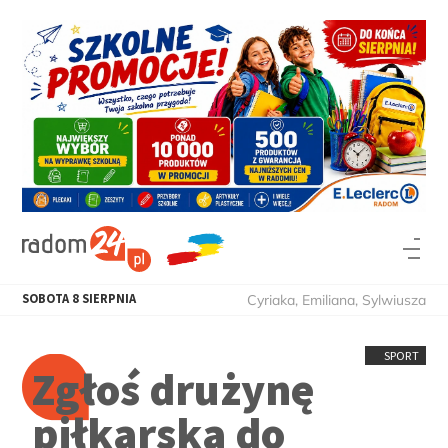
SOBOTA
8
SIERPNIA
Cyriaka, Emiliana, Sylwiusza
SPORT
Zgłoś drużynę
piłkarską do