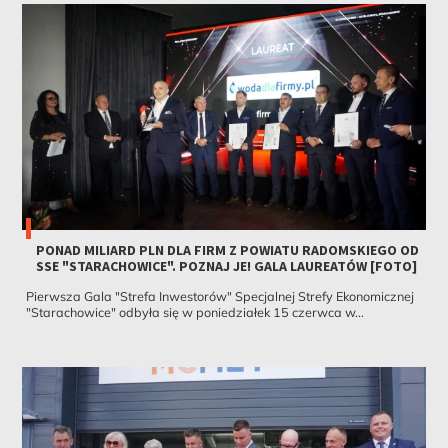
PONAD MILIARD PLN DLA FIRM Z POWIATU RADOMSKIEGO OD
SSE "STARACHOWICE". POZNAJ JE! GALA LAUREATÓW [FOTO]
Pierwsza Gala "Strefa Inwestorów" Specjalnej Strefy Ekonomicznej
"Starachowice" odbyła się w poniedziałek 15 czerwca w...