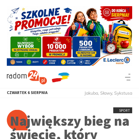
CZWARTEK
6
SIERPNIA
Jakuba, Sławy, Sykstusa
SPORT
Największy bieg na
świecie, który