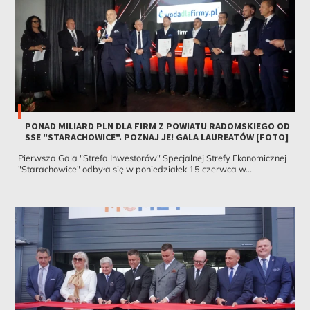
PONAD MILIARD PLN DLA FIRM Z POWIATU RADOMSKIEGO OD
SSE "STARACHOWICE". POZNAJ JE! GALA LAUREATÓW [FOTO]
Pierwsza Gala "Strefa Inwestorów" Specjalnej Strefy Ekonomicznej
"Starachowice" odbyła się w poniedziałek 15 czerwca w...