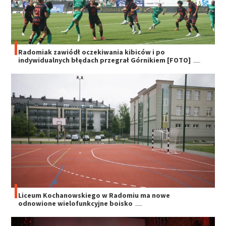
Radomiak zawiódł oczekiwania kibiców i po
indywidualnych błędach przegrał Górnikiem [FOTO]
Liceum Kochanowskiego w Radomiu ma nowe
odnowione wielofunkcyjne boisko