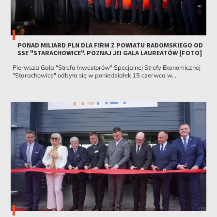
PONAD MILIARD PLN DLA FIRM Z POWIATU RADOMSKIEGO OD
SSE "STARACHOWICE". POZNAJ JE! GALA LAUREATÓW [FOTO]
Pierwsza Gala "Strefa Inwestorów" Specjalnej Strefy Ekonomicznej
"Starachowice" odbyła się w poniedziałek 15 czerwca w...