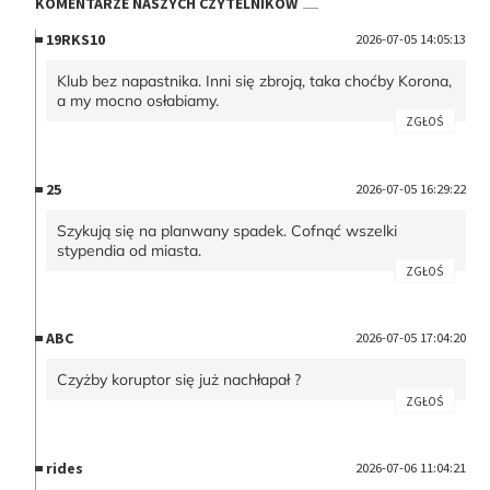
KOMENTARZE NASZYCH CZYTELNIKÓW
19RKS10
2026-07-05 14:05:13
Klub bez napastnika. Inni się zbroją, taka choćby Korona,
a my mocno osłabiamy.
ZGŁOŚ
25
2026-07-05 16:29:22
Szykują się na planwany spadek. Cofnąć wszelki
stypendia od miasta.
ZGŁOŚ
ABC
2026-07-05 17:04:20
Czyżby koruptor się już nachłapał ?
ZGŁOŚ
rides
2026-07-06 11:04:21