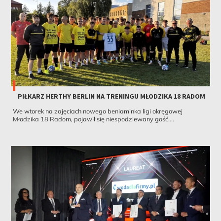
PIŁKARZ HERTHY BERLIN NA TRENINGU MŁODZIKA 18 RADOM
We wtorek na zajęciach nowego beniaminka ligi okręgowej
Młodzika 18 Radom, pojawił się niespodziewany gość....