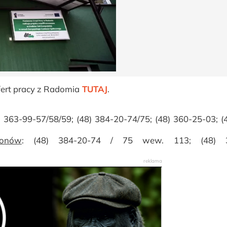
fert pracy z Radomia
TUTAJ
.
8) 363-99-57/58/59; (48) 384-20-74/75; (48) 360-25-03; (
fonów
: (48) 384-20-74 / 75 wew. 113; (48) 3