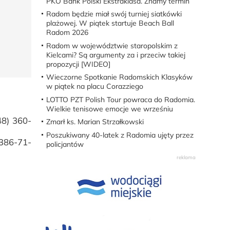
PKO Bank Polski Ekstraklasa. Znamy termin
Radom będzie miał swój turniej siatkówki
plażowej. W piątek startuje Beach Ball
Radom 2026
Radom w województwie staropolskim z
Kielcami? Są argumenty za i przeciw takiej
propozycji [WIDEO]
Wieczorne Spotkanie Radomskich Klasyków
w piątek na placu Corazziego
LOTTO PZT Polish Tour powraca do Radomia.
Wielkie tenisowe emocje we wrześniu
48) 360-
Zmarł ks. Marian Strzałkowski
Poszukiwany 40-latek z Radomia ujęty przez
86-71-
policjantów