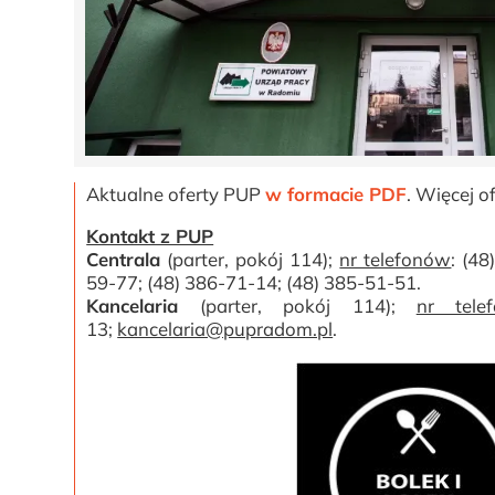
Aktualne oferty PUP
w formacie PDF
. Więcej o
Kontakt z PUP
Centrala
(parter, pokój 114);
nr telefonów
: (4
59-77; (48) 386-71-14; (48) 385-51-51.
Kancelaria
(parter, pokój 114);
nr tele
13;
kancelaria@pupradom.pl
.