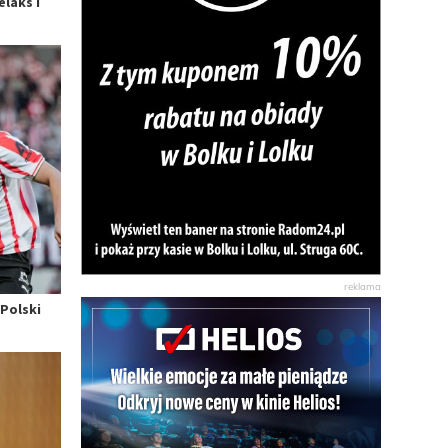
laks i
Polski