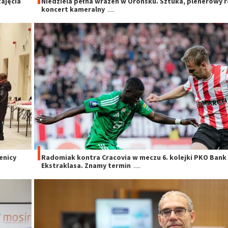
ajęcia
Niedziela pełna wrażeń w Orońsku. Sztuka, plenerowy re
koncert kameralny
enicy
Radomiak kontra Cracovia w meczu 6. kolejki PKO Bank 
Ekstraklasa. Znamy termin