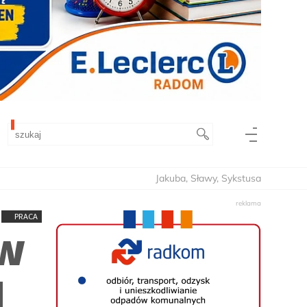
Jakuba, Sławy, Sykstusa
PRACA
 w
H