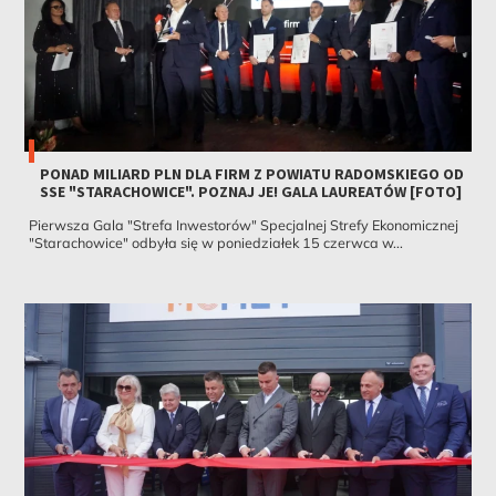
PONAD MILIARD PLN DLA FIRM Z POWIATU RADOMSKIEGO OD
SSE "STARACHOWICE". POZNAJ JE! GALA LAUREATÓW [FOTO]
Pierwsza Gala "Strefa Inwestorów" Specjalnej Strefy Ekonomicznej
"Starachowice" odbyła się w poniedziałek 15 czerwca w...