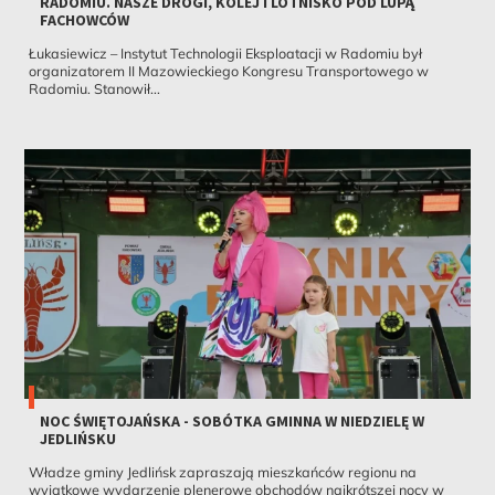
RADOMIU. NASZE DROGI, KOLEJ I LOTNISKO POD LUPĄ
FACHOWCÓW
Łukasiewicz – Instytut Technologii Eksploatacji w Radomiu był
organizatorem II Mazowieckiego Kongresu Transportowego w
Radomiu. Stanowił...
NOC ŚWIĘTOJAŃSKA - SOBÓTKA GMINNA W NIEDZIELĘ W
JEDLIŃSKU
Władze gminy Jedlińsk zapraszają mieszkańców regionu na
wyjątkowe wydarzenie plenerowe obchodów najkrótszej nocy w