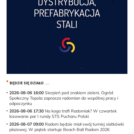
BĘDZIE SIĘ DZIAŁO
2026-08-06 16:00
Sierpień pod znakiem zieleni. Ogród
Społeczny Topola zaprasza radomian do wspólnej pracy i
odpoczynku
2026-08-06 17:30
Na kogo trafi Radomiak? W czwartek
losowanie par I rundy STS Pucharu Polski
2026-08-07 09:00
Radom będzie miał swój turniej siatkówki
plażowej. W piątek startuje Beach Ball Radom 2026