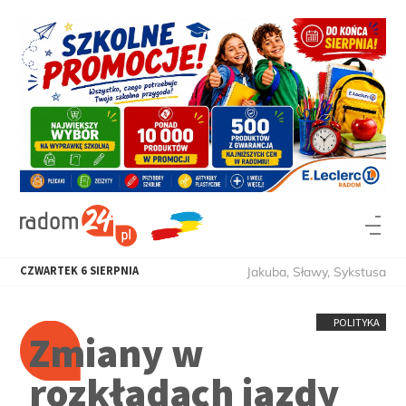
CZWARTEK
6
SIERPNIA
Jakuba, Sławy, Sykstusa
POLITYKA
Zmiany w
rozkładach jazdy