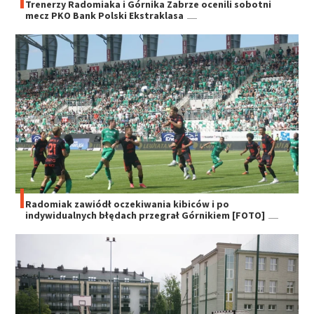
Trenerzy Radomiaka i Górnika Zabrze ocenili sobotni
mecz PKO Bank Polski Ekstraklasa
Radomiak zawiódł oczekiwania kibiców i po
indywidualnych błędach przegrał Górnikiem [FOTO]