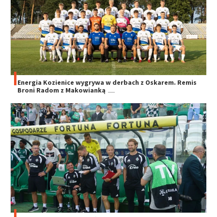
Energia Kozienice wygrywa w derbach z Oskarem. Remis
Broni Radom z Makowianką