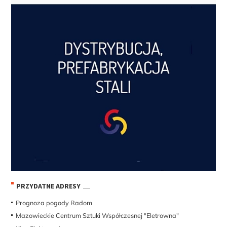
PRZYDATNE ADRESY
Prognoza pogody Radom
Mazowieckie Centrum Sztuki Współczesnej "Eletrowna"