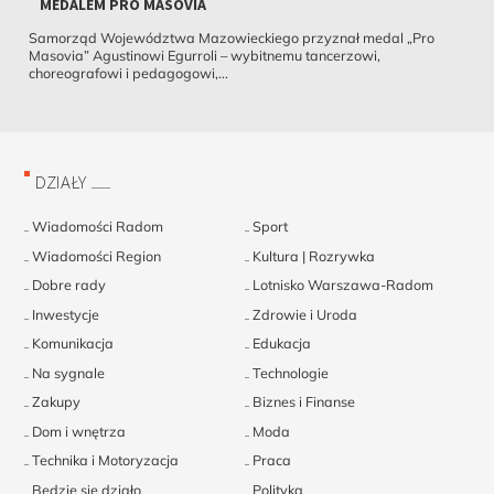
MEDALEM PRO MASOVIA
Samorząd Województwa Mazowieckiego przyznał medal „Pro
Masovia” Agustinowi Egurroli – wybitnemu tancerzowi,
choreografowi i pedagogowi,...
DZIAŁY
Wiadomości Radom
Sport
Wiadomości Region
Kultura | Rozrywka
Dobre rady
Lotnisko Warszawa-Radom
Inwestycje
Zdrowie i Uroda
Komunikacja
Edukacja
Na sygnale
Technologie
Zakupy
Biznes i Finanse
Dom i wnętrza
Moda
Technika i Motoryzacja
Praca
Będzie się działo
Polityka