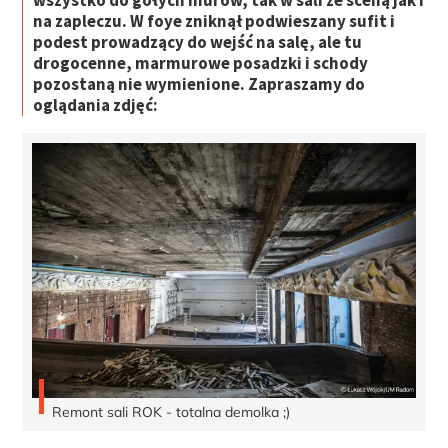
wszystko do gołych murów, tak w sali ze sceną jak i
na zapleczu. W foye zniknął podwieszany sufit i
podest prowadzący do wejść na salę, ale tu
drogocenne, marmurowe posadzki i schody
pozostaną nie wymienione. Zapraszamy do
oglądania zdjęć:
Remont sali ROK - totalna demolka ;)