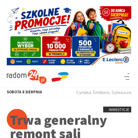
SOBOTA
8
SIERPNIA
Cyriaka, Emiliana, Sylwiusza
INWESTYCJE
Trwa generalny
remont sali