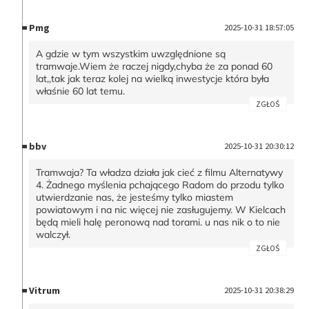
Pmg
2025-10-31 18:57:05
A gdzie w tym wszystkim uwzględnione są
tramwaje.Wiem że raczej nigdy,chyba że za ponad 60
lat,,tak jak teraz kolej na wielką inwestycje która była
właśnie 60 lat temu.
ZGŁOŚ
bbv
2025-10-31 20:30:12
Tramwaja? Ta władza działa jak cieć z filmu Alternatywy
4. Żadnego myślenia pchającego Radom do przodu tylko
utwierdzanie nas, że jesteśmy tylko miastem
powiatowym i na nic więcej nie zasługujemy. W Kielcach
będą mieli halę peronową nad torami. u nas nik o to nie
walczył.
ZGŁOŚ
Vitrum
2025-10-31 20:38:29