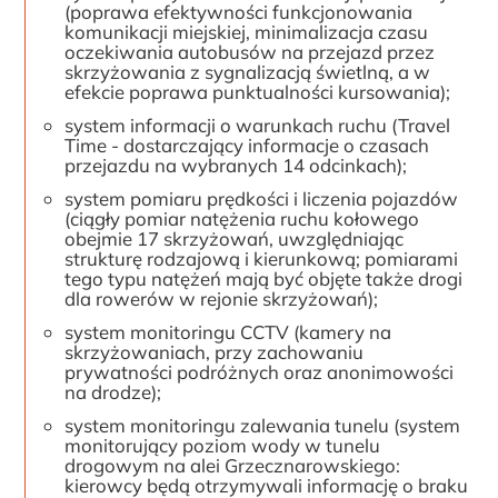
(poprawa efektywności funkcjonowania
komunikacji miejskiej, minimalizacja czasu
oczekiwania autobusów na przejazd przez
skrzyżowania z sygnalizacją świetlną, a w
efekcie poprawa punktualności kursowania);
system informacji o warunkach ruchu (Travel
Time - dostarczający informacje o czasach
przejazdu na wybranych 14 odcinkach);
system pomiaru prędkości i liczenia pojazdów
(ciągły pomiar natężenia ruchu kołowego
obejmie 17 skrzyżowań, uwzględniając
strukturę rodzajową i kierunkową; pomiarami
tego typu natężeń mają być objęte także drogi
dla rowerów w rejonie skrzyżowań);
system monitoringu CCTV (kamery na
skrzyżowaniach, przy zachowaniu
prywatności podróżnych oraz anonimowości
na drodze);
system monitoringu zalewania tunelu (system
monitorujący poziom wody w tunelu
drogowym na alei Grzecznarowskiego:
kierowcy będą otrzymywali informację o braku