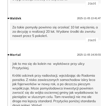
ZGŁOŚ
Waldek
2025-11-05 13:41:47
Za takie pomysły powinno się orzekać 10 lat więzienia, a
za decyzję o realizacji 20 lat. Wydane środki do zwrotu
nawet przez 5 pokoleń.
ZGŁOŚ
Mortal
2025-11-05 14:30:55
Jak to ma się do kolein na wylotówce przy ulicy
Przytyckiej.
Krótki odcinek przy radiostacji, wjeżdzając do Radomia
porażka. Z nisko zawieszonych samochodow iskry leca
jak fajerwerków w nowy rok, a po deszczu pieszym
współczuje. Moze pomyslodawca inwestycji powinien
zwrocić się do wójta osciennej gminy jak wydatkowac te
pieniądze w slusznym celu. Tam rewelacji nie ma ale
droga ma lepszy standard. Przytycka poniżej standardu
drogi polnej. Wstyd