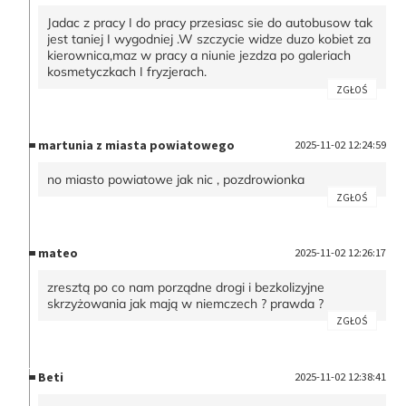
Jadac z pracy I do pracy przesiasc sie do autobusow tak
jest taniej I wygodniej .W szczycie widze duzo kobiet za
kierownica,maz w pracy a niunie jezdza po galeriach
kosmetyczkach I fryzjerach.
ZGŁOŚ
martunia z miasta powiatowego
2025-11-02 12:24:59
no miasto powiatowe jak nic , pozdrowionka
ZGŁOŚ
mateo
2025-11-02 12:26:17
zresztą po co nam porządne drogi i bezkolizyjne
skrzyżowania jak mają w niemczech ? prawda ?
ZGŁOŚ
Beti
2025-11-02 12:38:41