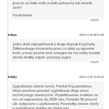
jeszcze za mało osób zostało potrącony lub straciło
życie?
Pozdrawiam
ZGŁOŚ
Man
2025-11-05 08:31:08
Jeden debil zaprojektował a drugo klepnął krzyżówkę
Żółkiewskiego-Kozienicka przez co dalej są ogromne
korki, a teraz pewnie brat szwagra nie ma robity tosobie
dorobi działkę odpali i przetarg wygra
ZGŁOŚ
Miki
2025-11-05 13:36:25
Sygnalizacja zalania tunelu. Polska! Kraj paradoksu.
Może powinna powstać sygnalizacja złego stanu
technicznego nawierzchni. Wydatkowanie środków na
ten cel zapewnione do 2509 roku. Ponadto 90 procent
ulic wyłączone z użytkowania. Powstałby zielone strefy
a sygnalizacja stalaby sie zbyteczna.