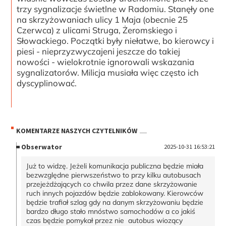
trzy sygnalizacje świetlne w Radomiu. Stanęły one
na skrzyżowaniach ulicy 1 Maja (obecnie 25
Czerwca) z ulicami Struga, Żeromskiego i
Słowackiego. Początki były niełatwe, bo kierowcy i
piesi - nieprzyzwyczajeni jeszcze do takiej
nowości - wielokrotnie ignorowali wskazania
sygnalizatorów. Milicja musiała więc często ich
dyscyplinować.
KOMENTARZE NASZYCH CZYTELNIKÓW
Obserwator
2025-10-31 16:53:21
Już to widzę. Jeżeli komunikacja publiczna będzie miała
bezwzględne pierwszeństwo to przy kilku autobusach
przejeżdżających co chwila przez dane skrzyżowanie
ruch innych pojazdów będzie zablokowany. Kierowców
będzie trafiał szlag gdy na danym skrzyżowaniu będzie
bardzo długo stało mnóstwo samochodów a co jakiś
czas będzie pomykał przez nie autobus wiozący