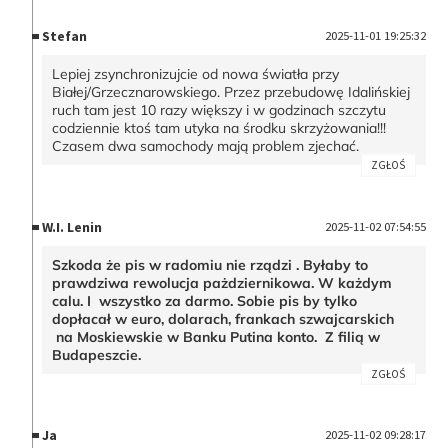
Stefan
2025-11-01 19:25:32
Lepiej zsynchronizujcie od nowa światła przy
Białej/Grzecznarowskiego. Przez przebudowę Idalińskiej
ruch tam jest 10 razy większy i w godzinach szczytu
codziennie ktoś tam utyka na środku skrzyżowania!!!
Czasem dwa samochody mają problem zjechać.
ZGŁOŚ
W.I. Lenin
2025-11-02 07:54:55
Szkoda że pis w radomiu nie rządzi . Byłaby to
prawdziwa rewolucja pażdziernikowa. W każdym
calu. I wszystko za darmo. Sobie pis by tylko
dopłacał w euro, dolarach, frankach szwajcarskich
na Moskiewskie w Banku Putina konto. Z filią w
Budapeszcie.
ZGŁOŚ
Ja
2025-11-02 09:28:17