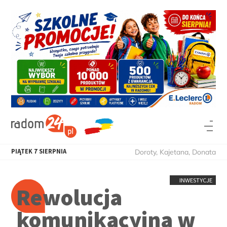
PIĄTEK
7
SIERPNIA
Doroty, Kajetana, Donata
INWESTYCJE
Rewolucja
komunikacyjna w