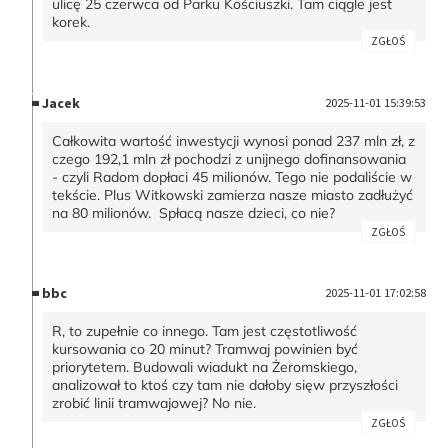
ulicę 25 czerwca od Parku Kościuszki. Tam ciągle jest
korek.
ZGŁOŚ
Jacek
2025-11-01 15:39:53
Całkowita wartość inwestycji wynosi ponad 237 mln zł, z
czego 192,1 mln zł pochodzi z unijnego dofinansowania
- czyli Radom dopłaci 45 milionów. Tego nie podaliście w
tekście. Plus Witkowski zamierza nasze miasto zadłużyć
na 80 milionów. Spłacą nasze dzieci, co nie?
ZGŁOŚ
bbc
2025-11-01 17:02:58
R, to zupełnie co innego. Tam jest częstotliwość
kursowania co 20 minut? Tramwaj powinien być
priorytetem. Budowali wiadukt na Żeromskiego,
analizował to ktoś czy tam nie dałoby sięw przyszłości
zrobić linii tramwajowej? No nie.
ZGŁOŚ