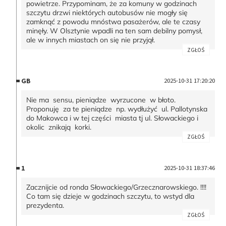
powietrze. Przypominam, że za komuny w godzinach
szczytu drzwi niektórych autobusów nie mogły się
zamknąć z powodu mnóstwa pasażerów, ale te czasy
minęły. W Olsztynie wpadli na ten sam debilny pomysł,
ale w innych miastach on się nie przyjął.
ZGŁOŚ
GB
2025-10-31 17:20:20
Nie ma sensu, pieniądze wyrzucone w błoto.
Proponuję za te pieniądze np. wydłużyć ul. Pallotynska
do Makowca i w tej części miasta tj ul. Słowackiego i
okolic znikają korki.
ZGŁOŚ
1
2025-10-31 18:37:46
Zacznijcie od ronda Słowackiego/Grzecznarowskiego. !!!!
Co tam się dzieje w godzinach szczytu, to wstyd dla
prezydenta.
ZGŁOŚ