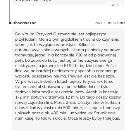
ZGŁOŚ
Obserwator
2025-11-08 23:39:09
Do Vitrum. Przykład Olsztyna nie jest najlepszym
przykładem. Mam z tym grajdołkiem trochę do czynienia i
wiem, jak to wygląda w praktyce. Kilka linii
autobusowych skasowanych, nie ma pieniędzy na nowe
tramwaje, jedna linia kończy się 700 m od planowanej
pętli, bo zabrakło kasy. Jest ogromne zużycie energii
elektrycznej a jak wejdzie ETS2 to będzie bieda. Puścili
linie we najbardziej niedorzeczny sposób a ogromnego
wzrostu pasażerów nie ma. Pewien jest ale bez szału.
W pierwszych dwóch latach pękały tory aż rok temu
system został shakowany i przez kilka dni nie było
żadnych informacji o rozkładzie jazdy. Autobus kosztuje
1-2 mln złotych a tramwaj 12 mln. Do tego doszły koszty
nowej zajezdni i linii. Przez 2 lata Olsztyn stał w korkach
a koszt linii wyniósł około 500 mln zł, z czego z funduszy
unijnych poszło ok. 400 mln. Już widzę jak Struzik daje
nam kasę. To tak w skrócie. Może lepszy byłby trolejbus.