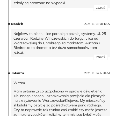
szkoły są narażone na wypadki.
ZGŁOŚ
Maniek
2025-11-03 08:40:22
Najpierw to niech ulice porobią a później systemy. Ul. 25
czerwca, Rodziny Winczewskich do targu, ulica od
Warszawskiej do Chrobrego za marketami Auchan i
Biedronka to dramat a też dużo samochodów tam
jeździ.
ZGŁOŚ
Jolanta
2025-11-04 17:34:54
Witam.
Mam pytanie ,a co uzgodniono w sprawie oświetlenia
lub innego sposobu oznakowania przejścia dla pieszych
na skrzyżowaniu Warszawska/Klejowa. My mieszkańcy
składaliśmy petycję za pośrednictwem pana radnego.
Czy to naprawdę tak trudno coś zrobić czy może jeszcze
za mało wypadków i kolizji w tym miejscu było? Może