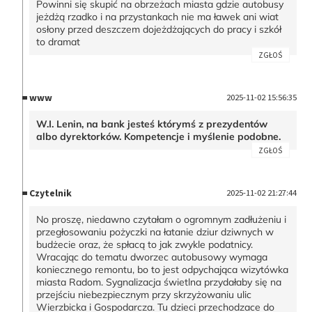
Powinni się skupić na obrzeżach miasta gdzie autobusy
jeżdżą rzadko i na przystankach nie ma ławek ani wiat
osłony przed deszczem dojeżdżających do pracy i szkół
to dramat
ZGŁOŚ
www
2025-11-02 15:56:35
W.I. Lenin, na bank jesteś którymś z prezydentów
albo dyrektorków. Kompetencje i myślenie podobne.
ZGŁOŚ
Czytelnik
2025-11-02 21:27:44
No proszę, niedawno czytałam o ogromnym zadłużeniu i
przegłosowaniu pożyczki na łatanie dziur dziwnych w
budżecie oraz, że spłacą to jak zwykle podatnicy.
Wracając do tematu dworzec autobusowy wymaga
koniecznego remontu, bo to jest odpychająca wizytówka
miasta Radom. Sygnalizacja świetlna przydałaby się na
przejściu niebezpiecznym przy skrzyżowaniu ulic
Wierzbicka i Gospodarcza. Tu dzieci przechodzace do