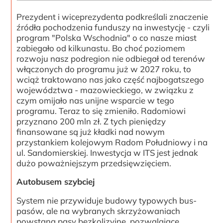
Prezydent i wiceprezydenta podkreślali znaczenie
źródła pochodzenia funduszy na inwestycję - czyli
program "Polska Wschodnia" o co nasze miast
zabiegało od kilkunastu. Bo choć poziomem
rozwoju nasz podregion nie odbiegał od terenów
włączonych do programu już w 2027 roku, to
wciąż traktowano nas jako część najbogatszego
województwa - mazowieckiego, w związku z
czym omijało nas unijne wsparcie w tego
programu. Teraz to się zmieniło. Radomiowi
przyznano 200 mln zł. Z tych pieniędzy
finansowane są już kładki nad nowym
przystankiem kolejowym Radom Południowy i na
ul. Sandomierskiej. Inwestycja w ITS jest jednak
dużo poważniejszym przedsięwzięciem.
Autobusem szybciej
System nie przywiduje budowy typowych bus-
pasów, ale na wybranych skrzyżowaniach
powstaną pasy bezkolizyjne, pozwalające