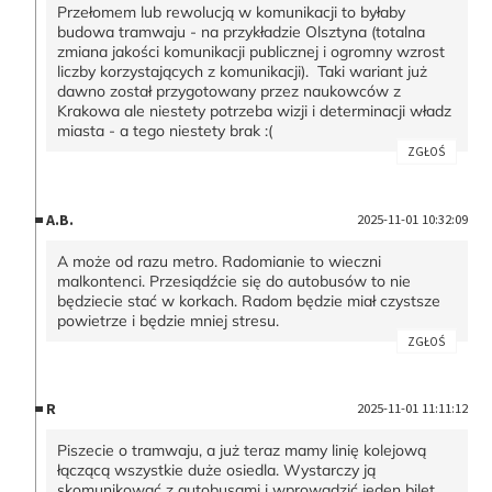
Przełomem lub rewolucją w komunikacji to byłaby
budowa tramwaju - na przykładzie Olsztyna (totalna
zmiana jakości komunikacji publicznej i ogromny wzrost
liczby korzystających z komunikacji). Taki wariant już
dawno został przygotowany przez naukowców z
Krakowa ale niestety potrzeba wizji i determinacji władz
miasta - a tego niestety brak :(
ZGŁOŚ
A.B.
2025-11-01 10:32:09
A może od razu metro. Radomianie to wieczni
malkontenci. Przesiądźcie się do autobusów to nie
będziecie stać w korkach. Radom będzie miał czystsze
powietrze i będzie mniej stresu.
ZGŁOŚ
R
2025-11-01 11:11:12
Piszecie o tramwaju, a już teraz mamy linię kolejową
łączącą wszystkie duże osiedla. Wystarczy ją
skomunikować z autobusami i wprowadzić jeden bilet