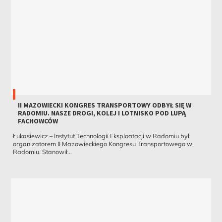
II MAZOWIECKI KONGRES TRANSPORTOWY ODBYŁ SIĘ W
RADOMIU. NASZE DROGI, KOLEJ I LOTNISKO POD LUPĄ
FACHOWCÓW
Łukasiewicz – Instytut Technologii Eksploatacji w Radomiu był
organizatorem II Mazowieckiego Kongresu Transportowego w
Radomiu. Stanowił...