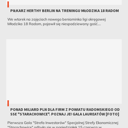
PIŁKARZ HERTHY BERLIN NA TRENINGU MŁODZIKA 18 RADOM
We wtorek na zajęciach nowego beniaminka ligi okręgowej
Młodzika 18 Radom, pojawił się niespodziewany gość....
PONAD MILIARD PLN DLA FIRM Z POWIATU RADOMSKIEGO OD
SSE "STARACHOWICE". POZNAJ JE! GALA LAUREATÓW [FOTO]
Pierwsza Gala "Strefa Inwestorów" Specjalnej Strefy Ekonomicznej
"Starachowice" odbyła się w poniedziałek 15 czerwca w...