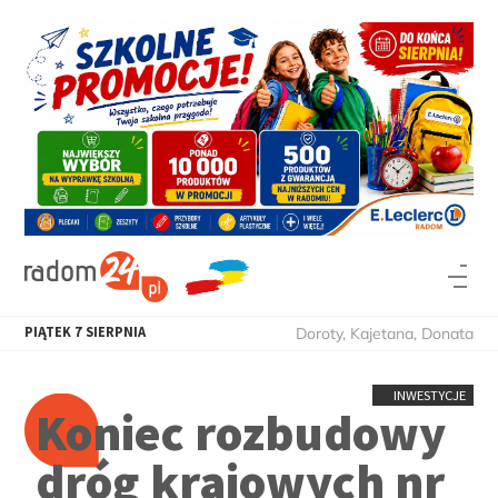
PIĄTEK
7
SIERPNIA
Doroty, Kajetana, Donata
INWESTYCJE
Koniec rozbudowy
dróg krajowych nr